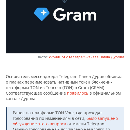
НЕФТЕХИМИЯ
РОЗНИЧНАЯ ТОРГОВЛЯ
НОВОСТИ ТЕХНОЛОГИЙ
МЕРОПРИЯТИЯ
НЕФТЬ
ТРАНСПОРТ
IT
НОВОСТИ МЕРОПРИЯТИЙ
СПОРТ
ОПК
УСЛУГИ
МЕДИА
ВЫЕЗДНАЯ РЕДАКЦИЯ
НОВОСТИ СПОРТА
ОБЩЕСТВО
ЭНЕРГЕТИКА
ТЕЛЕКОММУНИКАЦИИ
БИЗНЕС-БРАНЧИ
ФУТБОЛ
НОВОСТИ ОБЩЕСТВА
ФОТОГАЛЕРЕЯ
Фото:
скриншот с телеграм-канала Павла Дурова
ONLINE-КОНФЕРЕНЦИИ
ХОККЕЙ
ВЛАСТЬ
СЮЖЕТЫ
Основатель мессенджера Telegram Павел Дуров объявил
ОТКРЫТАЯ ЛЕКЦИЯ
БАСКЕТБОЛ
ИНФРАСТРУКТУРА
СПРАВОЧНИК
о планах переименовать нативный токен блокчейн-
платформы TON из Toncoin (TON) в Gram (GRAM).
ВОЛЕЙБОЛ
ИСТОРИЯ
СПИСОК ПЕРСОН
ПОЛНАЯ ВЕРСИЯ
Соответствующее сообщение
появилось
в официальном
канале Дурова.
КИБЕРСПОРТ
КУЛЬТУРА
СПИСОК КОМПАНИЙ
Ранее на платформе TON Vote, где проходят
ФИГУРНОЕ КАТАНИЕ
МЕДИЦИНА
голосования по изменениям в сети,
было запущено
обсуждение этого вопроса
от имени Telegram.
Однако голосование было удалено незадолго до