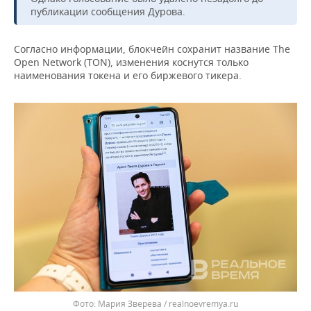
ВОДНЫЕ ВИДЫ СПОРТА
ОБРАЗОВАНИЕ
публикации сообщения Дурова.
ХОККЕЙ С МЯЧОМ
ПРОИСШЕСТВИЯ
Согласно информации, блокчейн сохранит название The
Open Network (TON), изменения коснутся только
наименования токена и его биржевого тикера.
Мария Зверева / realnoevremya.ru