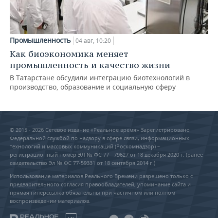
Промышленность
04 авг, 10:20
Как биоэкономика меняет
промышленность и качество жизни
В Татарстане обсудили интеграцию биотехнологий в
производство, образование и социальную сферу
© 2015 - 2026 Сетевое издание «Реальное время» Зарегистрировано
Федеральной службой по надзору в сфере связи, информационных
технологий и массовых коммуникаций (Роскомнадзор) –
регистрационный номер ЭЛ № ФС 77 - 79627 от 18 декабря 2020 г. (ранее
свидетельство Эл № ФС 77-59331 от 18 сентября 2014 г.)
Использование материалов Реального Времени разрешено только с
предварительного согласия правообладателей, упоминание сайта и
прямая гиперссылка обязательны при частичном или полном
воспроизведении материалов.