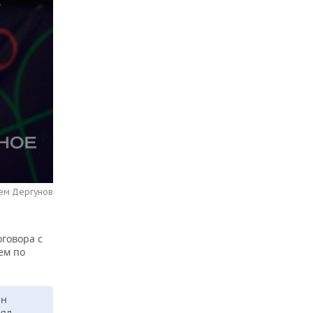
тем Дергунов
говора с
ем по
ен
лял