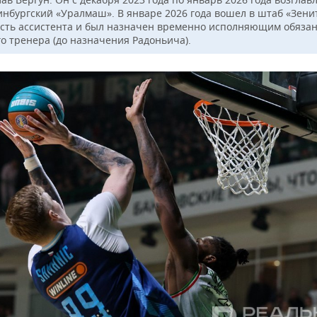
инбургский «Уралмаш». В январе 2026 года вошел в штаб «Зени
сть ассистента и был назначен временно исполняющим обяза
го тренера (до назначения Радоньича).