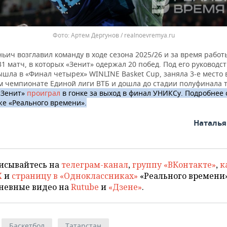
Артем Дергунов / realnoevremya.ru
ьич возглавил команду в ходе сезона 2025/26 и за время работ
1 матч, в которых «Зенит» одержал 20 побед. Под его руководс
шла в «Финал четырех» WINLINE Basket Cup, заняла 3-е место 
м чемпионате Единой лиги ВТБ и дошла до стадии полуфинала 
«Зенит»
проиграл
в гонке за выход в финал УНИКСу. Подробнее 
же «Реального времени».
Наталь
исывайтесь на
телеграм-канал
,
группу «ВКонтакте»
,
к
X
и
страницу в «Одноклассниках»
«Реального времени»
невные видео на
Rutube
и
«Дзене»
.
Баскетбол
Татарстан