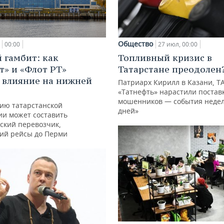
Общество
00:00
27 июл, 00:00
 гамбит: как
Топливный кризис в
т» и «Флот РТ»
Татарстане преодолен
 влияние на нижней
Патриарх Кирилл в Казани, Т
«Татнефть» нарастили поставк
мошенников — события недел
ию татарстанской
дней»
ии может составить
ский перевозчик,
ий рейсы до Перми