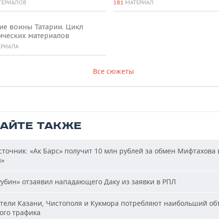
ТЕРИАЛОВ
181
МАТЕРИАЛ
ие воины Татарии. Цикл
ических материалов
ЕРИАЛА
Все сюжеты
ТАЙТЕ ТАКЖЕ
точник: «Ак Барс» получит 10 млн рублей за обмен Мифтахова 
й»
убин» отзаявил нападающего Даку из заявки в РПЛ
ели Казани, Чистополя и Кукмора потребляют наибольший об
ого трафика