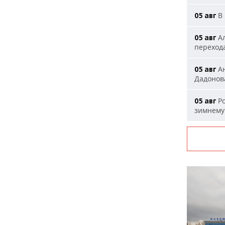
В 
05 авг
Ал
05 авг
переход
Ан
05 авг
Дадонова
Ро
05 авг
зимнему