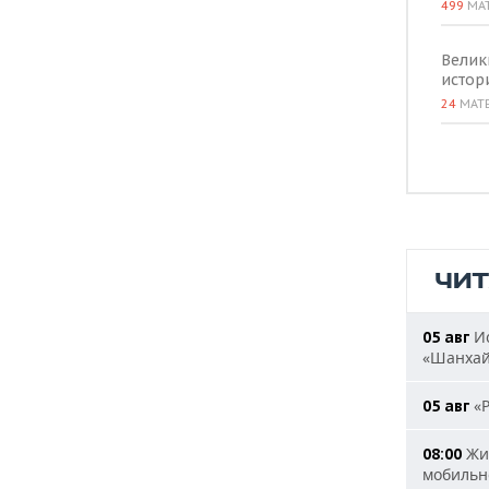
499
МА
Велик
истор
24
МАТ
ЧИ
Ис
05 авг
«Шанха
«Р
05 авг
Жит
08:00
мобильн