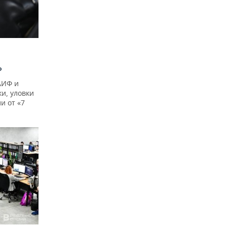
?
АИФ и
и, уловки
и от «7