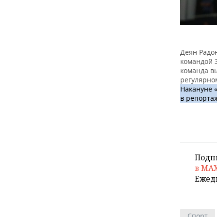
Деян Радон
командой 3
команда вы
регулярно
Накануне 
в репорта
Подп
в MA
Ежед
Спорт