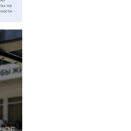
та» на
нности