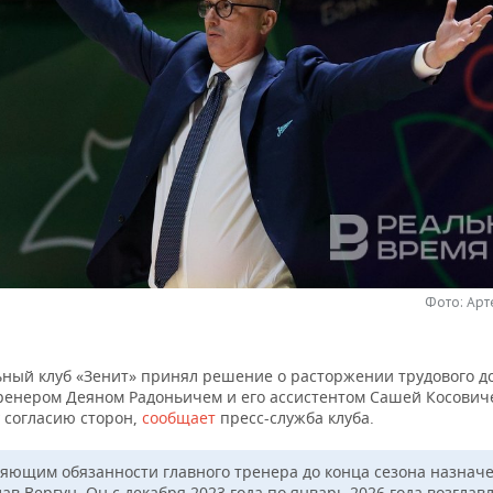
Фото: Ар
ьный клуб «Зенит» принял решение о расторжении трудового до
ренером Деяном Радоньичем и его ассистентом Сашей Косович
 согласию сторон,
сообщает
пресс-служба клуба.
яющим обязанности главного тренера до конца сезона назнач
ав Вергун. Он с декабря 2023 года по январь 2026 года возглав