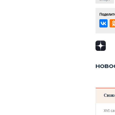
Поделите
НОВО
Сюж
XVI с