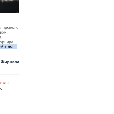
ы провел с
твом
в
турнира.
об этом —
я Жирнова
анал
.