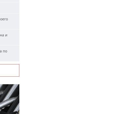
оего
на и
а по