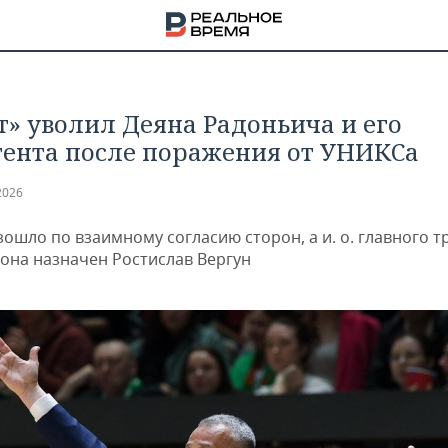
т» уволил Деяна Радоньича и его
тента после поражения от УНИКСа
2026
ошло по взаимному согласию сторон, а и. о. главного т
зона назначен Ростислав Вергун
НА