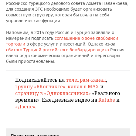
НЕФТЕХИМИЯ
Российско-турецкого делового совета Ахмета Паланкоева,
для создания ЗТС необходимо будет организовать
РОЗНИЧНАЯ ТОРГОВЛЯ
НОВОСТИ ТЕХНОЛОГИЙ
МЕРОПРИЯТИЯ
совместную структуру, которая бы взяла на себя
НЕФТЬ
управленческие функции.
ТРАНСПОРТ
IT
НОВОСТИ МЕРОПРИЯТИЙ
СПОРТ
ОПК
Напомним, в 2015 году Россия и Турция заявляли о
намерении подписать
соглашение о зоне свободной
УСЛУГИ
МЕДИА
ВЫЕЗДНАЯ РЕДАКЦИЯ
НОВОСТИ СПОРТА
ОБЩЕСТВО
ЭНЕРГЕТИКА
торговли
в сфере услуг и инвестиций. Однако из-за
сбитого Турцией российского бомбардировщика
Россия
ТЕЛЕКОММУНИКАЦИИ
БИЗНЕС-БРАНЧИ
ФУТБОЛ
НОВОСТИ ОБЩЕСТВА
ФОТОГАЛЕРЕЯ
ввела ряд экономических ограничений и переговоры
были приостановлены.
ONLINE-КОНФЕРЕНЦИИ
ХОККЕЙ
ВЛАСТЬ
СЮЖЕТЫ
Подписывайтесь на
телеграм-канал
,
ОТКРЫТАЯ ЛЕКЦИЯ
БАСКЕТБОЛ
ИНФРАСТРУКТУРА
СПРАВОЧНИК
группу «ВКонтакте»
,
канал в MAX
и
страницу в «Одноклассниках»
«Реального
ВОЛЕЙБОЛ
ИСТОРИЯ
СПИСОК ПЕРСОН
ПОЛНАЯ ВЕРСИЯ
времени». Ежедневные видео на
Rutube
и
«Дзене»
.
КИБЕРСПОРТ
КУЛЬТУРА
СПИСОК КОМПАНИЙ
ФИГУРНОЕ КАТАНИЕ
МЕДИЦИНА
Поделитесь в соцсетях