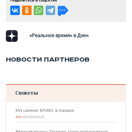
ВОДНЫЕ ВИДЫ СПОРТА
ОБРАЗОВАНИЕ
ХОККЕЙ С МЯЧОМ
ПРОИСШЕСТВИЯ
«Реальное время» в Дзен
НОВОСТИ ПАРТНЕРОВ
Сюжеты
XVI саммит БРИКС в Казани
499
МАТЕРИАЛОВ
Великие воины Татарии. Цикл исторических