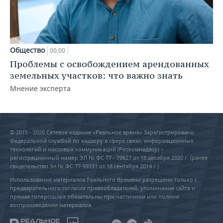
Общество
00:00
Проблемы с освобождением арендованных
земельных участков: что важно знать
Мнение эксперта
© 2015 - 2026 Сетевое издание «Реальное время» Зарегистрировано
Федеральной службой по надзору в сфере связи, информационных
технологий и массовых коммуникаций (Роскомнадзор) –
регистрационный номер ЭЛ № ФС 77 - 79627 от 18 декабря 2020 г. (ранее
свидетельство Эл № ФС 77-59331 от 18 сентября 2014 г.)
Использование материалов Реального Времени разрешено только с
предварительного согласия правообладателей, упоминание сайта и
прямая гиперссылка обязательны при частичном или полном
воспроизведении материалов.
18+