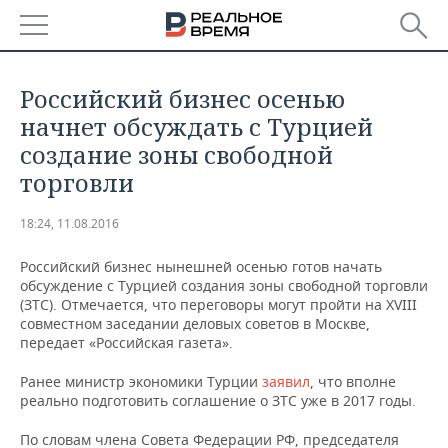
РЕГИОНЫ
Российский бизнес осенью
БАШКОРТОСТАН
НОВОСТИ
начнет обсуждать с Турцией
создание зоны свободной
ТАТАРСТАН
АНАЛИТИКА
торговли
УДМУРТИЯ
НОВОСТИ АНАЛИТИКИ
ЭКОНОМИКА
18:24, 11.08.2016
ДЕКЛАРАЦИИ О ДОХОДАХ
НОВОСТИ ЭКОНОМИКИ
ПРОМЫШЛЕННОСТЬ
Российский бизнес нынешней осенью готов начать
обсуждение с Турцией создания зоны свободной торговли
КОРОЛИ ГОСЗАКАЗА ПФО
ФИНАНСЫ
НОВОСТИ
НЕДВИЖИМОСТЬ
(ЗТС). Отмечается, что переговоры могут пройти на XVIII
ПРОМЫШЛЕННОСТИ
совместном заседании деловых советов в Москве,
передает «Российская газета».
ВУЗЫ ТАТАРСТАНА
БАНКИ
НОВОСТИ НЕДВИЖИМОСТИ
АВТО
АГРОПРОМ
Ранее министр экономики Турции
заявил
, что вполне
КОМУ ПРИНАДЛЕЖАТ
БЮДЖЕТ
НОВОСТИ АВТО
БИЗНЕС
реально подготовить соглашение о ЗТС уже в 2017 годы.
ТОРГОВЫЕ ЦЕНТРЫ
МАШИНОСТРОЕНИЕ
ТАТАРСТАНА
ИНВЕСТИЦИИ
НОВОСТИ БИЗНЕСА
ТЕХНОЛОГИИ
По словам члена Совета Федерации РФ, председателя