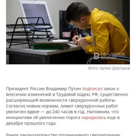
НЕФТЕХИМИЯ
РОЗНИЧНАЯ ТОРГОВЛЯ
НОВОСТИ ТЕХНОЛОГИЙ
МЕРОПРИЯТИЯ
НЕФТЬ
ТРАНСПОРТ
IT
НОВОСТИ МЕРОПРИЯТИЙ
СПОРТ
ОПК
УСЛУГИ
МЕДИА
ВЫЕЗДНАЯ РЕДАКЦИЯ
НОВОСТИ СПОРТА
ОБЩЕСТВО
ЭНЕРГЕТИКА
ТЕЛЕКОММУНИКАЦИИ
БИЗНЕС-БРАНЧИ
ФУТБОЛ
НОВОСТИ ОБЩЕСТВА
ФОТОГАЛЕРЕЯ
ONLINE-КОНФЕРЕНЦИИ
ХОККЕЙ
ВЛАСТЬ
СЮЖЕТЫ
Фото: Артем Дергунов
ОТКРЫТАЯ ЛЕКЦИЯ
БАСКЕТБОЛ
ИНФРАСТРУКТУРА
СПРАВОЧНИК
Президент России Владимир Путин
подписал
закон о
внесении изменений в Трудовой кодекс РФ, существенно
ВОЛЕЙБОЛ
ИСТОРИЯ
СПИСОК ПЕРСОН
ПОЛНАЯ ВЕРСИЯ
расширяющий возможности сверхурочной работы.
Согласно новым нормам, лимит сверхурочных работ
КИБЕРСПОРТ
КУЛЬТУРА
СПИСОК КОМПАНИЙ
увеличен вдвое — до 240 часов в год. Напомним, что
инициатива об увеличении порога
зародилась
еще в
ФИГУРНОЕ КАТАНИЕ
МЕДИЦИНА
декабре прошлого года.
Ранее законодательство ограничивало сверхурочную