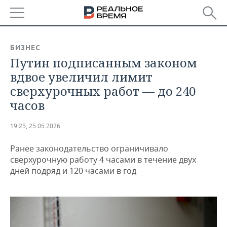
РЕГИОНЫ
БИЗНЕС
Путин подписанным законом
БАШКОРТОСТАН
НОВОСТИ
вдвое увеличил лимит
ТАТАРСТАН
АНАЛИТИКА
сверхурочных работ — до 240
часов
УДМУРТИЯ
НОВОСТИ АНАЛИТИКИ
ЭКОНОМИКА
19:25, 25.05.2026
ДЕКЛАРАЦИИ О ДОХОДАХ
НОВОСТИ ЭКОНОМИКИ
ПРОМЫШЛЕННОСТЬ
Ранее законодательство ограничивало
КОРОЛИ ГОСЗАКАЗА ПФО
ФИНАНСЫ
НОВОСТИ
НЕДВИЖИМОСТЬ
сверхурочную работу 4 часами в течение двух
ПРОМЫШЛЕННОСТИ
дней подряд и 120 часами в год
ВУЗЫ ТАТАРСТАНА
БАНКИ
НОВОСТИ НЕДВИЖИМОСТИ
АВТО
АГРОПРОМ
КОМУ ПРИНАДЛЕЖАТ
БЮДЖЕТ
НОВОСТИ АВТО
БИЗНЕС
ТОРГОВЫЕ ЦЕНТРЫ
МАШИНОСТРОЕНИЕ
ТАТАРСТАНА
ИНВЕСТИЦИИ
НОВОСТИ БИЗНЕСА
ТЕХНОЛОГИИ