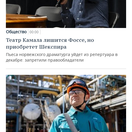
Общество
00:00
Театр Камала лишится Фоссе, но
приобретет Шекспира
Пьеса норвежского драматурга уйдет из репертуара в
декабре: запретили правообладатели