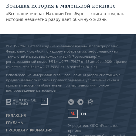
Большая история в маленькой комнате
«Все наши вчера» Наталии Гинзбург — книга о том, как
история незаметно разрушает обычную жизнь
© 2015 - 2026 Сетевое издание «Реальное время» Зарегистрировано
Федеральной службой по надзору в сфере связи, информационных
технологий и массовых коммуникаций (Роскомнадзор) –
регистрационный номер ЭЛ № ФС 77 - 79627 от 18 декабря 2020 г. (ранее
свидетельство Эл № ФС 77-59331 от 18 сентября 2014 г.)
Использование материалов Реального Времени разрешено только с
предварительного согласия правообладателей, упоминание сайта и
прямая гиперссылка обязательны при частичном или полном
воспроизведении материалов.
18+
RU
EN
РЕДАКЦИЯ
РЕКЛАМА
Учредитель ООО «Реальное
ПРАВОВАЯ ИНФОРМАЦИЯ
время»
Главный редактор Саушина А.А.