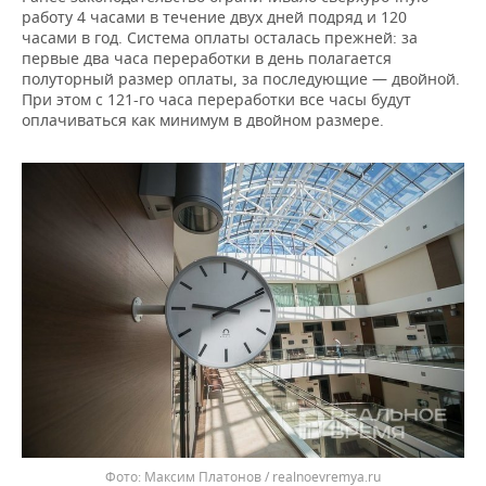
ВОДНЫЕ ВИДЫ СПОРТА
ОБРАЗОВАНИЕ
работу 4 часами в течение двух дней подряд и 120
часами в год. Система оплаты осталась прежней: за
ХОККЕЙ С МЯЧОМ
ПРОИСШЕСТВИЯ
первые два часа переработки в день полагается
полуторный размер оплаты, за последующие — двойной.
При этом с 121-го часа переработки все часы будут
оплачиваться как минимум в двойном размере.
Максим Платонов / realnoevremya.ru