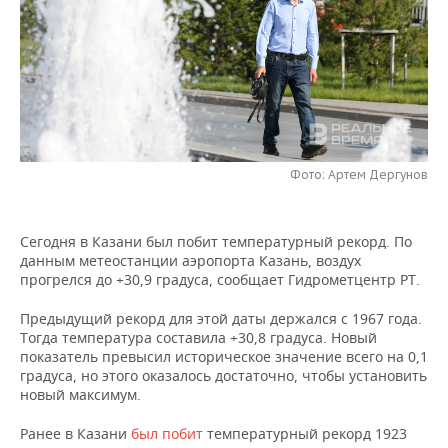
НЕФТЕХИМИЯ
РОЗНИЧНАЯ ТОРГОВЛЯ
НОВОСТИ ТЕХНОЛОГИЙ
МЕРОПРИЯТИЯ
НЕФТЬ
ТРАНСПОРТ
IT
НОВОСТИ МЕРОПРИЯТИЙ
СПОРТ
ОПК
УСЛУГИ
МЕДИА
ВЫЕЗДНАЯ РЕДАКЦИЯ
НОВОСТИ СПОРТА
ОБЩЕСТВО
ЭНЕРГЕТИКА
ТЕЛЕКОММУНИКАЦИИ
БИЗНЕС-БРАНЧИ
ФУТБОЛ
НОВОСТИ ОБЩЕСТВА
ФОТОГАЛЕРЕЯ
Фото: Артем Дергунов
ONLINE-КОНФЕРЕНЦИИ
ХОККЕЙ
ВЛАСТЬ
СЮЖЕТЫ
Сегодня в Казани был побит температурный рекорд. По
данным метеостанции аэропорта Казань, воздух
ОТКРЫТАЯ ЛЕКЦИЯ
БАСКЕТБОЛ
ИНФРАСТРУКТУРА
СПРАВОЧНИК
прогрелся до +30,9 градуса, сообщает Гидрометцентр РТ.
ВОЛЕЙБОЛ
ИСТОРИЯ
СПИСОК ПЕРСОН
ПОЛНАЯ ВЕРСИЯ
Предыдущий рекорд для этой даты держался с 1967 года.
Тогда температура составила +30,8 градуса. Новый
показатель превысил историческое значение всего на 0,1
КИБЕРСПОРТ
КУЛЬТУРА
СПИСОК КОМПАНИЙ
градуса, но этого оказалось достаточно, чтобы установить
новый максимум.
ФИГУРНОЕ КАТАНИЕ
МЕДИЦИНА
Ранее в Казани
был побит
температурный рекорд 1923