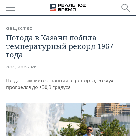
РЕГИОНЫ
ОБЩЕСТВО
Погода в Казани побила
БАШКОРТОСТАН
НОВОСТИ
температурный рекорд 1967
ТАТАРСТАН
АНАЛИТИКА
года
УДМУРТИЯ
НОВОСТИ АНАЛИТИКИ
ЭКОНОМИКА
20:09, 20.05.2026
ДЕКЛАРАЦИИ О ДОХОДАХ
НОВОСТИ ЭКОНОМИКИ
ПРОМЫШЛЕННОСТЬ
По данным метеостанции аэропорта, воздух
прогрелся до +30,9 градуса
КОРОЛИ ГОСЗАКАЗА ПФО
ФИНАНСЫ
НОВОСТИ
НЕДВИЖИМОСТЬ
ПРОМЫШЛЕННОСТИ
ВУЗЫ ТАТАРСТАНА
БАНКИ
НОВОСТИ НЕДВИЖИМОСТИ
АВТО
АГРОПРОМ
КОМУ ПРИНАДЛЕЖАТ
БЮДЖЕТ
НОВОСТИ АВТО
БИЗНЕС
ТОРГОВЫЕ ЦЕНТРЫ
МАШИНОСТРОЕНИЕ
ТАТАРСТАНА
ИНВЕСТИЦИИ
НОВОСТИ БИЗНЕСА
ТЕХНОЛОГИИ