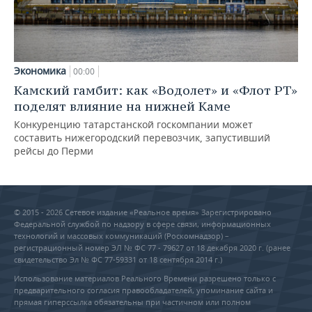
Экономика
00:00
Камский гамбит: как «Водолет» и «Флот РТ»
поделят влияние на нижней Каме
Конкуренцию татарстанской госкомпании может
составить нижегородский перевозчик, запустивший
рейсы до Перми
© 2015 - 2026 Сетевое издание «Реальное время» Зарегистрировано
Федеральной службой по надзору в сфере связи, информационных
технологий и массовых коммуникаций (Роскомнадзор) –
регистрационный номер ЭЛ № ФС 77 - 79627 от 18 декабря 2020 г. (ранее
свидетельство Эл № ФС 77-59331 от 18 сентября 2014 г.)
Использование материалов Реального Времени разрешено только с
предварительного согласия правообладателей, упоминание сайта и
прямая гиперссылка обязательны при частичном или полном