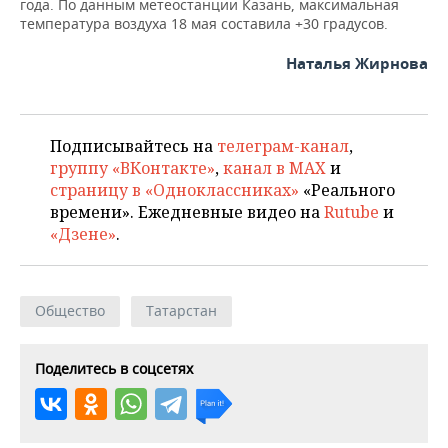
ВОДНЫЕ ВИДЫ СПОРТА
ОБРАЗОВАНИЕ
года. По данным метеостанции Казань, максимальная
температура воздуха 18 мая составила +30 градусов.
ХОККЕЙ С МЯЧОМ
ПРОИСШЕСТВИЯ
Наталья Жирнова
Подписывайтесь на
телеграм-канал
,
группу «ВКонтакте»
,
канал в MAX
и
страницу в «Одноклассниках»
«Реального
времени». Ежедневные видео на
Rutube
и
«Дзене»
.
Общество
Татарстан
Поделитесь в соцсетях