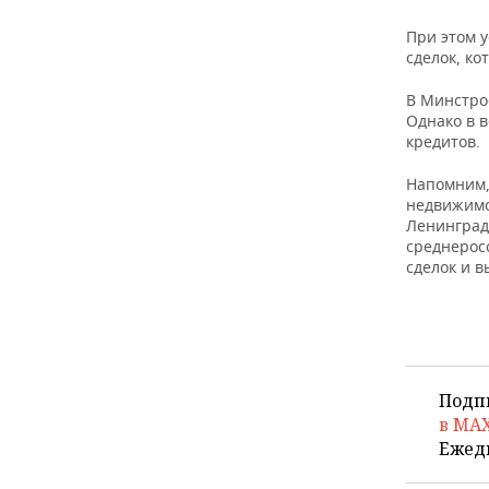
При этом у
сделок, ко
В Минстро
Однако в 
кредитов.
Напомним,
недвижимо
Ленинград
среднеросс
сделок и в
Подп
в MA
Ежед