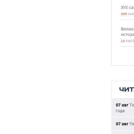
XVI с
499
МА
Велик
истор
24
МАТ
ЧИ
То
07 авг
года
Пе
07 авг