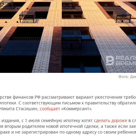
Фото: Ди
рстве финансов РФ рассматривают вариант ужесточения треб
ипотеки. С соответствующим письмом к правительству обратилс
Никита Стасишин,
сообщает
«Коммерсант».
 издания, с 1 июля семейную ипотеку хотят
сделать дороже
в с
я вторым родителем новой ипотечной сделки, а также если за
браке и не зарегистрирован по одному адресу со своим ребенко