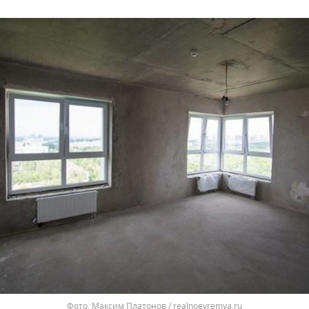
Максим Платонов / realnoevremya.ru