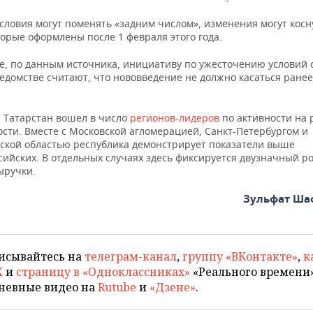
словия могут поменять «задним числом», изменения могут косну
торые оформлены после 1 февраля этого года.
е, по данным источника, инициативу по ужесточению условий 
ведомстве считают, что нововведение не должно касаться ране
 Татарстан вошел в число
регионов-лидеров
по активности на 
сти. Вместе с Московской агломерацией, Санкт-Петербургом и
ской областью республика демонстрирует показатели выше
ийских. В отдельных случаях здесь фиксируется двузначный ро
ыручки.
Зульфат Ша
исывайтесь на
телеграм-канал
,
группу «ВКонтакте»
,
к
X
и
страницу в «Одноклассниках»
«Реального времени»
невные видео на
Rutube
и
«Дзене»
.