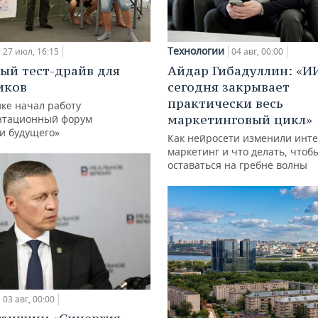
Технологии
27 июл, 16:15
04 авг, 00:00
ый тест-драйв для
Айдар Гибадуллин: «И
иков
сегодня закрывает
практически весь
ке начал работу
маркетинговый цикл»
нтационный форум
и будущего»
Как нейросети изменили инте
маркетинг и что делать, чтоб
оставаться на гребне волны
03 авг, 00:00