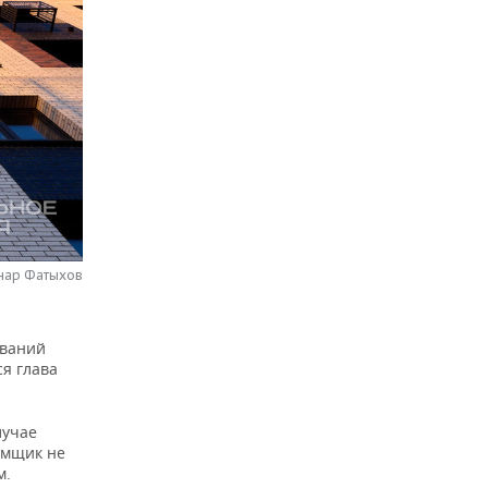
нар Фатыхов
ований
я глава
лучае
емщик не
м.