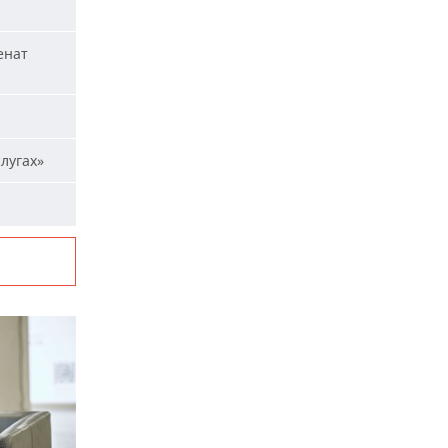
енат
лугах»