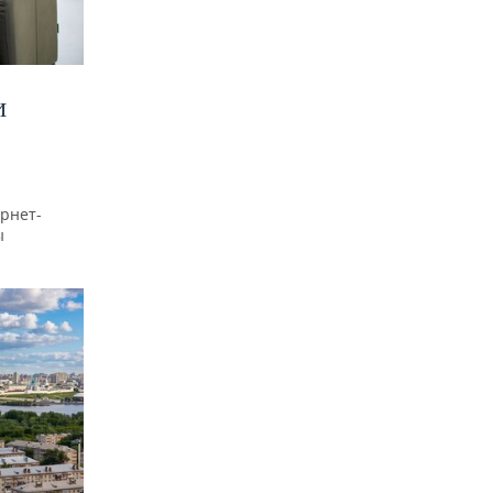
И
рнет-
ы