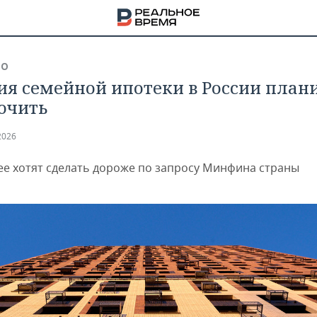
ВО
ия семейной ипотеки в России план
очить
2026
 ее хотят сделать дороже по запросу Минфина страны
НА