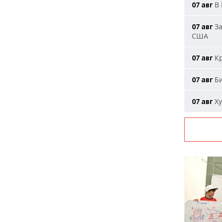
В 
07 авг
За
07 авг
США
Кр
07 авг
Би
07 авг
Ху
07 авг