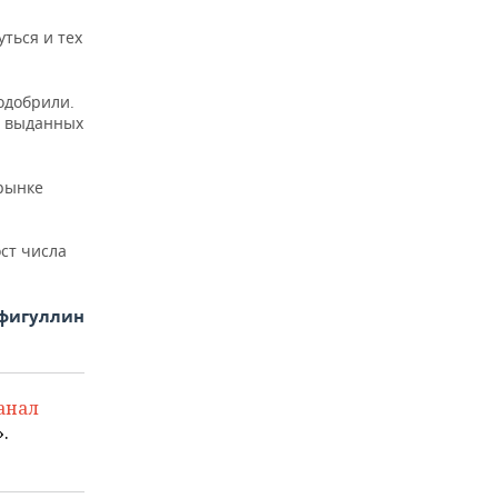
ться и тех
одобрили.
е выданных
рынке
ст числа
фигуллин
анал
.