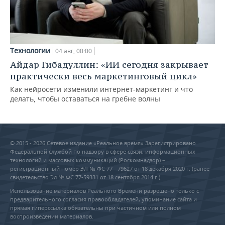
Технологии
04 авг, 00:00
Айдар Гибадуллин: «ИИ сегодня закрывает
практически весь маркетинговый цикл»
Как нейросети изменили интернет-маркетинг и что
делать, чтобы оставаться на гребне волны
© 2015 - 2026 Сетевое издание «Реальное время» Зарегистрировано
Федеральной службой по надзору в сфере связи, информационных
технологий и массовых коммуникаций (Роскомнадзор) –
регистрационный номер ЭЛ № ФС 77 - 79627 от 18 декабря 2020 г. (ранее
свидетельство Эл № ФС 77-59331 от 18 сентября 2014 г.)
Использование материалов Реального Времени разрешено только с
предварительного согласия правообладателей, упоминание сайта и
прямая гиперссылка обязательны при частичном или полном
воспроизведении материалов.