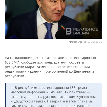
НЕФТЕХИМИЯ
РОЗНИЧНАЯ ТОРГОВЛЯ
НОВОСТИ ТЕХНОЛОГИЙ
МЕРОПРИЯТИЯ
НЕФТЬ
ТРАНСПОРТ
IT
НОВОСТИ МЕРОПРИЯТИЙ
СПОРТ
ОПК
УСЛУГИ
МЕДИА
ВЫЕЗДНАЯ РЕДАКЦИЯ
НОВОСТИ СПОРТА
ОБЩЕСТВО
ЭНЕРГЕТИКА
ТЕЛЕКОММУНИКАЦИИ
БИЗНЕС-БРАНЧИ
ФУТБОЛ
НОВОСТИ ОБЩЕСТВА
ФОТОГАЛЕРЕЯ
Фото: Артем Дергунов
ONLINE-КОНФЕРЕНЦИИ
ХОККЕЙ
ВЛАСТЬ
СЮЖЕТЫ
На сегодняшний день в Татарстане зарегистрировано
638 СМИ, сообщил и.о. председателя Госсовета
ОТКРЫТАЯ ЛЕКЦИЯ
БАСКЕТБОЛ
ИНФРАСТРУКТУРА
СПРАВОЧНИК
республики Марат Ахметов на встрече с главными
редакторами издании, приуроченной ко Дню печати
ВОЛЕЙБОЛ
ИСТОРИЯ
СПИСОК ПЕРСОН
ПОЛНАЯ ВЕРСИЯ
республики.
КИБЕРСПОРТ
КУЛЬТУРА
СПИСОК КОМПАНИЙ
— В республике зарегистрировано 638 средств
массовой информации. Из них 312 печатных —
ФИГУРНОЕ КАТАНИЕ
МЕДИЦИНА
газет, журналов на русском, татарском, чувашском
и удмуртском языках. Наверняка в этом плане мы
самые крупные, да? — сказал
и.о. председателя