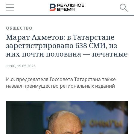
РЕГИОНЫ
ОБЩЕСТВО
Марат Ахметов: в Татарстане
БАШКОРТОСТАН
НОВОСТИ
зарегистрировано 638 СМИ, из
ТАТАРСТАН
АНАЛИТИКА
них почти половина — печатные
УДМУРТИЯ
НОВОСТИ АНАЛИТИКИ
ЭКОНОМИКА
11:00, 19.05.2026
ДЕКЛАРАЦИИ О ДОХОДАХ
НОВОСТИ ЭКОНОМИКИ
ПРОМЫШЛЕННОСТЬ
И.о. председателя Госсовета Татарстана также
назвал преимущество региональных изданий
КОРОЛИ ГОСЗАКАЗА ПФО
ФИНАНСЫ
НОВОСТИ
НЕДВИЖИМОСТЬ
ПРОМЫШЛЕННОСТИ
ВУЗЫ ТАТАРСТАНА
БАНКИ
НОВОСТИ НЕДВИЖИМОСТИ
АВТО
АГРОПРОМ
КОМУ ПРИНАДЛЕЖАТ
БЮДЖЕТ
НОВОСТИ АВТО
БИЗНЕС
ТОРГОВЫЕ ЦЕНТРЫ
МАШИНОСТРОЕНИЕ
ТАТАРСТАНА
ИНВЕСТИЦИИ
НОВОСТИ БИЗНЕСА
ТЕХНОЛОГИИ