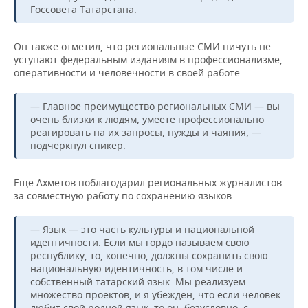
ВОДНЫЕ ВИДЫ СПОРТА
ОБРАЗОВАНИЕ
Госсовета Татарстана.
ХОККЕЙ С МЯЧОМ
ПРОИСШЕСТВИЯ
Он также отметил, что региональные СМИ ничуть не
уступают федеральным изданиям в профессионализме,
оперативности и человечности в своей работе.
— Главное преимущество региональных СМИ — вы
очень близки к людям, умеете профессионально
реагировать на их запросы, нужды и чаяния, —
подчеркнул спикер.
Еще Ахметов поблагодарил региональных журналистов
за совместную работу по сохранению языков.
— Язык — это часть культуры и национальной
идентичности. Если мы гордо называем свою
республику, то, конечно, должны сохранить свою
национальную идентичность, в том числе и
собственный татарский язык. Мы реализуем
множество проектов, и я убежден, что если человек
любит свой родной язык, то он, безусловно, с