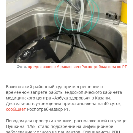
НЕФТЕХИМИЯ
РОЗНИЧНАЯ ТОРГОВЛЯ
НОВОСТИ ТЕХНОЛОГИЙ
МЕРОПРИЯТИЯ
НЕФТЬ
ТРАНСПОРТ
IT
НОВОСТИ МЕРОПРИЯТИЙ
СПОРТ
ОПК
УСЛУГИ
МЕДИА
ВЫЕЗДНАЯ РЕДАКЦИЯ
НОВОСТИ СПОРТА
ОБЩЕСТВО
ЭНЕРГЕТИКА
ТЕЛЕКОММУНИКАЦИИ
БИЗНЕС-БРАНЧИ
ФУТБОЛ
НОВОСТИ ОБЩЕСТВА
ФОТОГАЛЕРЕЯ
ONLINE-КОНФЕРЕНЦИИ
ХОККЕЙ
ВЛАСТЬ
СЮЖЕТЫ
Фото:
предоставлено Управлением Роспотребнадзора по РТ
ОТКРЫТАЯ ЛЕКЦИЯ
БАСКЕТБОЛ
ИНФРАСТРУКТУРА
СПРАВОЧНИК
Вахитовский районный суд принял решение о
временном запрете работы эндоскопического кабинета
ВОЛЕЙБОЛ
ИСТОРИЯ
СПИСОК ПЕРСОН
ПОЛНАЯ ВЕРСИЯ
медицинского центра «Азбука здоровья» в Казани.
Деятельность учреждения приостановлена на 40 суток,
КИБЕРСПОРТ
КУЛЬТУРА
СПИСОК КОМПАНИЙ
сообщает
Роспотребнадзор РТ.
ФИГУРНОЕ КАТАНИЕ
МЕДИЦИНА
Поводом для проверки клиники, расположенной на улице
Пушкина, 1/55, стало подозрение на инфекционное
заболевание у одного из пациентов. Специалисты РПН