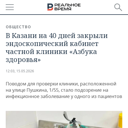
РЕГИОНЫ
ОБЩЕСТВО
В Казани на 40 дней закрыли
БАШКОРТОСТАН
НОВОСТИ
эндоскопический кабинет
ТАТАРСТАН
АНАЛИТИКА
частной клиники «Азбука
здоровья»
УДМУРТИЯ
НОВОСТИ АНАЛИТИКИ
ЭКОНОМИКА
12:03, 15.05.2026
ДЕКЛАРАЦИИ О ДОХОДАХ
НОВОСТИ ЭКОНОМИКИ
ПРОМЫШЛЕННОСТЬ
Поводом для проверки клиники, расположенной
КОРОЛИ ГОСЗАКАЗА ПФО
ФИНАНСЫ
НОВОСТИ
НЕДВИЖИМОСТЬ
на улице Пушкина, 1/55, стало подозрение на
ПРОМЫШЛЕННОСТИ
инфекционное заболевание у одного из пациентов
ВУЗЫ ТАТАРСТАНА
БАНКИ
НОВОСТИ НЕДВИЖИМОСТИ
АВТО
АГРОПРОМ
КОМУ ПРИНАДЛЕЖАТ
БЮДЖЕТ
НОВОСТИ АВТО
БИЗНЕС
ТОРГОВЫЕ ЦЕНТРЫ
МАШИНОСТРОЕНИЕ
ТАТАРСТАНА
ИНВЕСТИЦИИ
НОВОСТИ БИЗНЕСА
ТЕХНОЛОГИИ