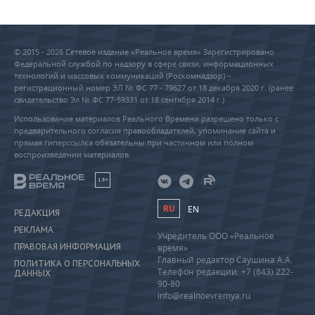
© 2015 - 2026 Сетевое издание «Реальное время» Зарегистрировано
Федеральной службой по надзору в сфере связи, информационных
технологий и массовых коммуникаций (Роскомнадзор) –
регистрационный номер ЭЛ № ФС 77 - 79627 от 18 декабря 2020 г. (ранее
свидетельство Эл № ФС 77-59331 от 18 сентября 2014 г.)
Использование материалов Реального Времени разрешено только с
предварительного согласия правообладателей, упоминание сайта и
прямая гиперссылка обязательны при частичном или полном
воспроизведении материалов.
18+
RU
EN
РЕДАКЦИЯ
РЕКЛАМА
Учредитель ООО «Реальное
ПРАВОВАЯ ИНФОРМАЦИЯ
время»
Главный редактор Саушина А.А.
ПОЛИТИКА О ПЕРСОНАЛЬНЫХ
Телефон редакции: +7 (843) 222-
ДАННЫХ
90-80
info@realnoevremya.ru