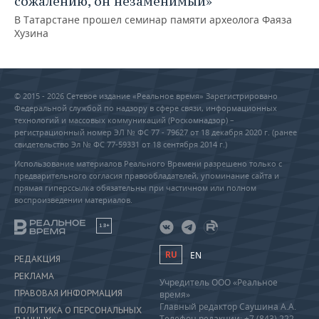
сожалению, он незаменимый»
В Татарстане прошел семинар памяти археолога Фаяза
Хузина
© 2015 - 2026 Сетевое издание «Реальное время» Зарегистрировано
Федеральной службой по надзору в сфере связи, информационных
технологий и массовых коммуникаций (Роскомнадзор) –
регистрационный номер ЭЛ № ФС 77 - 79627 от 18 декабря 2020 г. (ранее
свидетельство Эл № ФС 77-59331 от 18 сентября 2014 г.)
Использование материалов Реального Времени разрешено только с
предварительного согласия правообладателей, упоминание сайта и
прямая гиперссылка обязательны при частичном или полном
воспроизведении материалов.
18+
RU
EN
РЕДАКЦИЯ
РЕКЛАМА
Учредитель ООО «Реальное
ПРАВОВАЯ ИНФОРМАЦИЯ
время»
Главный редактор Саушина А.А.
ПОЛИТИКА О ПЕРСОНАЛЬНЫХ
Телефон редакции: +7 (843) 222-