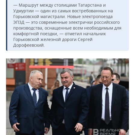
ВОДНЫЕ ВИДЫ СПОРТА
ОБРАЗОВАНИЕ
— Маршрут между столицами Татарстана и
Удмуртии — один из самых востребованных на
ХОККЕЙ С МЯЧОМ
ПРОИСШЕСТВИЯ
Горьковской магистрали. Новые электропоезда
ЭП3Д — это современные электрички российского
производства, оснащенные всем необходимым для
комфортной поездки, — отметил начальник
Горьковской железной дороги Сергей
Дорофеевский.