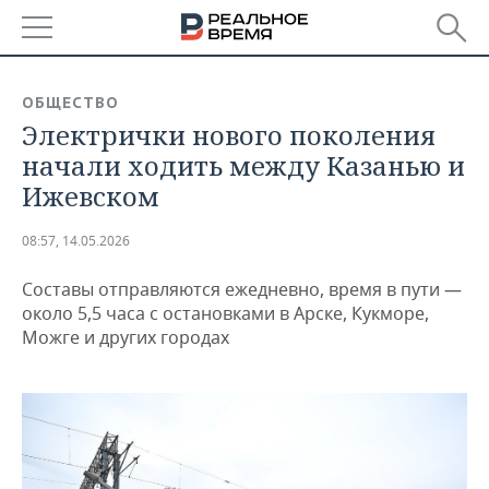
РЕГИОНЫ
ОБЩЕСТВО
Электрички нового поколения
БАШКОРТОСТАН
НОВОСТИ
начали ходить между Казанью и
ТАТАРСТАН
АНАЛИТИКА
Ижевском
УДМУРТИЯ
НОВОСТИ АНАЛИТИКИ
ЭКОНОМИКА
08:57, 14.05.2026
ДЕКЛАРАЦИИ О ДОХОДАХ
НОВОСТИ ЭКОНОМИКИ
ПРОМЫШЛЕННОСТЬ
Составы отправляются ежедневно, время в пути —
около 5,5 часа с остановками в Арске, Кукморе,
КОРОЛИ ГОСЗАКАЗА ПФО
ФИНАНСЫ
НОВОСТИ
НЕДВИЖИМОСТЬ
Можге и других городах
ПРОМЫШЛЕННОСТИ
ВУЗЫ ТАТАРСТАНА
БАНКИ
НОВОСТИ НЕДВИЖИМОСТИ
АВТО
АГРОПРОМ
КОМУ ПРИНАДЛЕЖАТ
БЮДЖЕТ
НОВОСТИ АВТО
БИЗНЕС
ТОРГОВЫЕ ЦЕНТРЫ
МАШИНОСТРОЕНИЕ
ТАТАРСТАНА
ИНВЕСТИЦИИ
НОВОСТИ БИЗНЕСА
ТЕХНОЛОГИИ