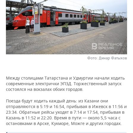
НЕФТЕХИМИЯ
РОЗНИЧНАЯ ТОРГОВЛЯ
НОВОСТИ ТЕХНОЛОГИЙ
МЕРОПРИЯТИЯ
НЕФТЬ
ТРАНСПОРТ
IT
НОВОСТИ МЕРОПРИЯТИЙ
СПОРТ
ОПК
УСЛУГИ
МЕДИА
ВЫЕЗДНАЯ РЕДАКЦИЯ
НОВОСТИ СПОРТА
ОБЩЕСТВО
ЭНЕРГЕТИКА
ТЕЛЕКОММУНИКАЦИИ
БИЗНЕС-БРАНЧИ
ФУТБОЛ
НОВОСТИ ОБЩЕСТВА
ФОТОГАЛЕРЕЯ
Фото: Динар Фатыхов
ONLINE-КОНФЕРЕНЦИИ
ХОККЕЙ
ВЛАСТЬ
СЮЖЕТЫ
Между столицами Татарстана и Удмуртии начали ходить
ОТКРЫТАЯ ЛЕКЦИЯ
БАСКЕТБОЛ
ИНФРАСТРУКТУРА
СПРАВОЧНИК
современные электрички ЭП3Д. Торжественный запуск
состоялся на вокзалах обоих городов.
ВОЛЕЙБОЛ
ИСТОРИЯ
СПИСОК ПЕРСОН
ПОЛНАЯ ВЕРСИЯ
Поезда будут ходить каждый день: из Казани они
КИБЕРСПОРТ
КУЛЬТУРА
СПИСОК КОМПАНИЙ
отправляются в 5:19 и 16:54, прибывая в Ижевск в 11:56 и
23:34. Обратные рейсы уходят в 7:14 и 17:54, прибывая в
Казань в 11:52 и 22:20. Время в пути — около 5,5 часа с
ФИГУРНОЕ КАТАНИЕ
МЕДИЦИНА
остановками в Арске, Кукморе, Можге и других городах.