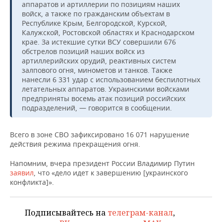
ВОДНЫЕ ВИДЫ СПОРТА
ОБРАЗОВАНИЕ
аппаратов и артиллерии по позициям наших
войск, а также по гражданским объектам в
Республике Крым, Белгородской, Курской,
ХОККЕЙ С МЯЧОМ
ПРОИСШЕСТВИЯ
Калужской, Ростовской областях и Краснодарском
крае. За истекшие сутки ВСУ совершили 676
обстрелов позиций наших войск из
артиллерийских орудий, реактивных систем
залпового огня, минометов и танков. Также
нанесли 6 331 удар с использованием беспилотных
летательных аппаратов. Украинскими войсками
предприняты восемь атак позиций российских
подразделений, — говорится в сообщении.
Всего в зоне СВО зафиксировано 16 071 нарушение
действия режима прекращения огня.
Напомним, вчера президент России Владимир Путин
заявил
, что «дело идет к завершению [украинского
конфликта]».
Подписывайтесь на
телеграм-канал
,