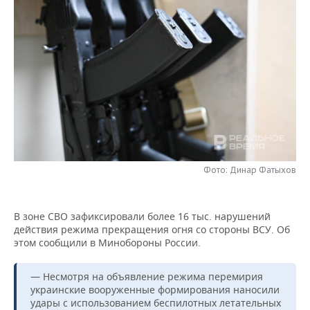
НЕФТЕХИМИЯ
РОЗНИЧНАЯ ТОРГОВЛЯ
НОВОСТИ ТЕХНОЛОГИЙ
МЕРОПРИЯТИЯ
НЕФТЬ
ТРАНСПОРТ
IT
НОВОСТИ МЕРОПРИЯТИЙ
СПОРТ
ОПК
УСЛУГИ
МЕДИА
ВЫЕЗДНАЯ РЕДАКЦИЯ
НОВОСТИ СПОРТА
ОБЩЕСТВО
ЭНЕРГЕТИКА
ТЕЛЕКОММУНИКАЦИИ
БИЗНЕС-БРАНЧИ
ФУТБОЛ
НОВОСТИ ОБЩЕСТВА
ФОТОГАЛЕРЕЯ
ONLINE-КОНФЕРЕНЦИИ
ХОККЕЙ
ВЛАСТЬ
СЮЖЕТЫ
Фото: Динар Фатыхов
ОТКРЫТАЯ ЛЕКЦИЯ
БАСКЕТБОЛ
ИНФРАСТРУКТУРА
СПРАВОЧНИК
ВОЛЕЙБОЛ
ИСТОРИЯ
СПИСОК ПЕРСОН
В зоне СВО зафиксировали более 16 тыс. нарушений
ПОЛНАЯ ВЕРСИЯ
действия режима прекращения огня со стороны ВСУ. Об
этом сообщили в Минобороны России.
КИБЕРСПОРТ
КУЛЬТУРА
СПИСОК КОМПАНИЙ
— Несмотря на объявление режима перемирия
ФИГУРНОЕ КАТАНИЕ
МЕДИЦИНА
украинские вооруженные формирования наносили
удары с использованием беспилотных летательных