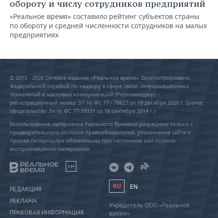
обороту и числу сотрудников предприятий
«Реальное время» составило рейтинг субъектов страны
по обороту и средней численности сотрудников на малых
предприятиях
© 2015 - 2026 Сетевое издание «Реальное время» Зарегистрировано
Федеральной службой по надзору в сфере связи, информационных
технологий и массовых коммуникаций (Роскомнадзор) –
регистрационный номер ЭЛ № ФС 77 - 79627 от 18 декабря 2020 г. (ранее
свидетельство Эл № ФС 77-59331 от 18 сентября 2014 г.)
Использование материалов Реального Времени разрешено только с
предварительного согласия правообладателей, упоминание сайта и
прямая гиперссылка обязательны при частичном или полном
воспроизведении материалов.
18+
RU
EN
РЕДАКЦИЯ
РЕКЛАМА
Учредитель ООО «Реальное
ПРАВОВАЯ ИНФОРМАЦИЯ
время»