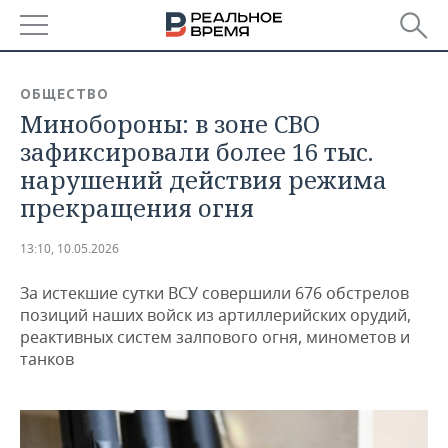
РЕГИОНЫ
ОБЩЕСТВО
Минобороны: в зоне СВО
БАШКОРТОСТАН
НОВОСТИ
зафиксировали более 16 тыс.
ТАТАРСТАН
АНАЛИТИКА
нарушений действия режима
прекращения огня
УДМУРТИЯ
НОВОСТИ АНАЛИТИКИ
ЭКОНОМИКА
13:10, 10.05.2026
ДЕКЛАРАЦИИ О ДОХОДАХ
НОВОСТИ ЭКОНОМИКИ
ПРОМЫШЛЕННОСТЬ
За истекшие сутки ВСУ совершили 676 обстрелов
КОРОЛИ ГОСЗАКАЗА ПФО
ФИНАНСЫ
НОВОСТИ
НЕДВИЖИМОСТЬ
позиций наших войск из артиллерийских орудий,
ПРОМЫШЛЕННОСТИ
реактивных систем залпового огня, минометов и
ВУЗЫ ТАТАРСТАНА
БАНКИ
НОВОСТИ НЕДВИЖИМОСТИ
АВТО
танков
АГРОПРОМ
КОМУ ПРИНАДЛЕЖАТ
БЮДЖЕТ
НОВОСТИ АВТО
БИЗНЕС
ТОРГОВЫЕ ЦЕНТРЫ
МАШИНОСТРОЕНИЕ
ТАТАРСТАНА
ИНВЕСТИЦИИ
НОВОСТИ БИЗНЕСА
ТЕХНОЛОГИИ