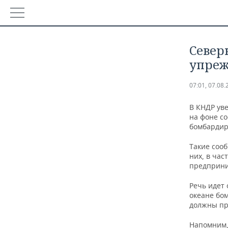
РЕГИОНЫ
Север
БАШКОРТОСТАН
НОВОСТИ
упреж
ТАТАРСТАН
АНАЛИТИКА
07:01, 07.08.
УДМУРТИЯ
НОВОСТИ АНАЛИТИКИ
ЭКОНОМИКА
В КНДР ув
на фоне с
бомбардир
ДЕКЛАРАЦИИ О ДОХОДАХ
НОВОСТИ ЭКОНОМИКИ
ПРОМЫШЛЕННОСТЬ
Такие соо
КОРОЛИ ГОСЗАКАЗА ПФО
ФИНАНСЫ
НОВОСТИ ПРОМЫШЛЕННОСТИ
НЕДВИЖИМОСТЬ
них, в час
предприни
ВУЗЫ ТАТАРСТАНА
БАНКИ
АГРОПРОМ
НОВОСТИ НЕДВИЖИМОСТИ
АВТО
Речь идет 
океане бом
КОМУ ПРИНАДЛЕЖАТ ТОРГОВЫЕ ЦЕНТРЫ ТАТАРСТА
БЮДЖЕТ
МАШИНОСТРОЕНИЕ
НОВОСТИ АВТО
БИЗНЕС
должны пр
ИНВЕСТИЦИИ
НЕФТЕХИМИЯ
НОВОСТИ БИЗНЕСА
ТЕХНОЛОГИИ
Напомним,