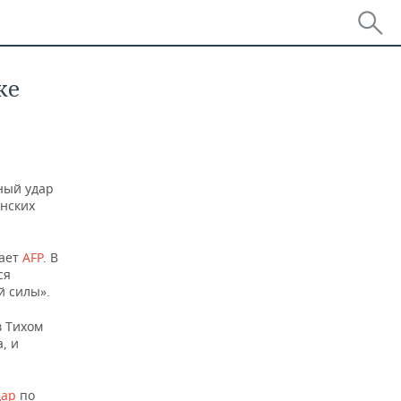
ке
ный удар
анских
дает
AFP
. В
ся
 силы».
в Тихом
, и
дар
по