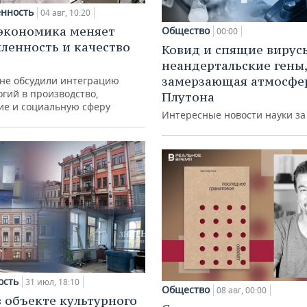
нность
04 авг, 10:20
экономика меняет
Общество
00:00
енность и качество
Ковид и спящие вирус
неандертальские гены,
замерзающая атмосфе
ане обсудили интеграцию
гий в производство,
Плутона
ие и социальную сферу
Интересные новости науки з
ость
31 июл, 18:10
Общество
08 авг, 00:00
в объекте культурного