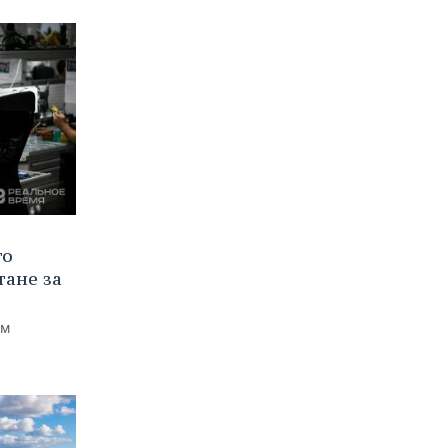
го
тане за
ем