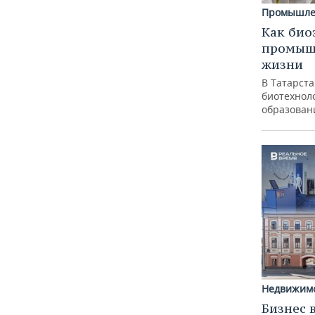
Промышле
Как био
промышл
жизни
В Татарст
биотехноло
образован
Недвижим
Бизнес 