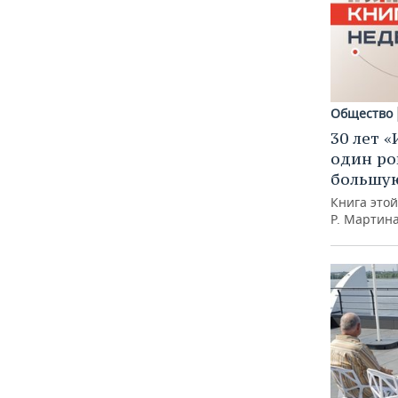
Общество
30 лет «
один ро
большую
Книга это
Р. Мартин