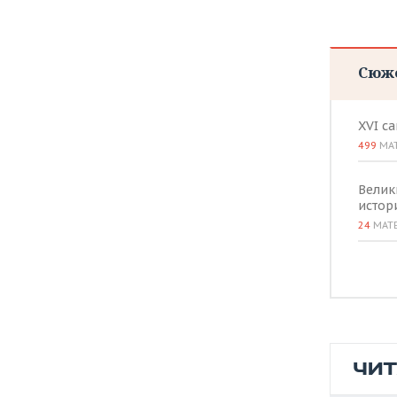
ВОДНЫЕ ВИДЫ СПОРТА
ОБРАЗОВАНИЕ
ХОККЕЙ С МЯЧОМ
ПРОИСШЕСТВИЯ
Сюж
XVI с
499
МА
Велик
истор
24
МАТ
ЧИ