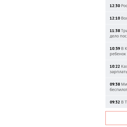
Рос
12:30
Вол
12:10
Три
11:38
дело пос
В К
10:59
ребенок
Каж
10:22
зарплат
Мин
09:38
беспило
В Т
09:32