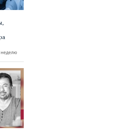
ы,
ра
а неделю