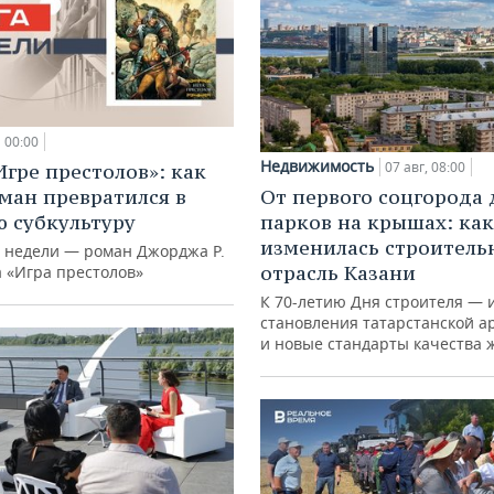
00:00
Недвижимость
07 авг, 08:00
Игре престолов»: как
ман превратился в
От первого соцгорода 
 субкультуру
парков на крышах: как
изменилась строитель
й недели — роман Джорджа Р.
отрасль Казани
а «Игра престолов»
К 70-летию Дня строителя — 
становления татарстанской а
и новые стандарты качества 