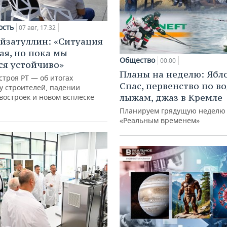
ость
07 авг, 17:32
йзатуллин: «Ситуация
ая, но пока мы
Общество
00:00
я устойчиво»
Планы на неделю: Ябл
троя РТ — об итогах
Спас, первенство по 
у строителей, падении
лыжам, джаз в Кремле
востроек и новом всплеске
Планируем грядущую неделю 
«Реальным временем»