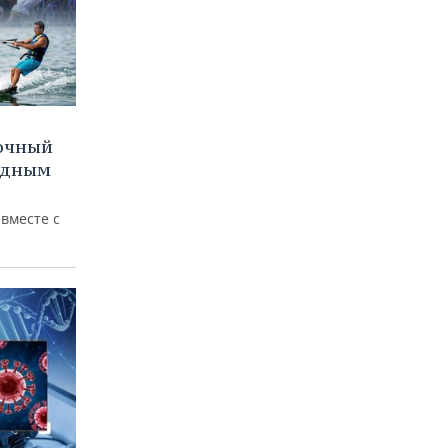
очный
водным
вместе с