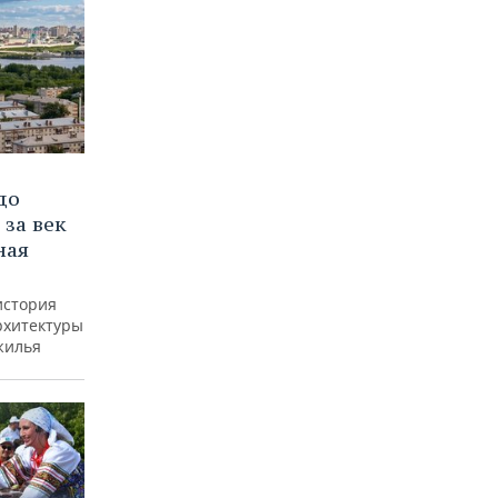
до
 за век
ная
история
рхитектуры
жилья