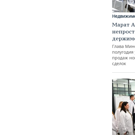
Недвижим
Марат А
непрост
держимс
Глава Минс
полугодия 
продаж но
сделок