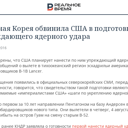
ная Корея обвинила США в подготов
дающего ядерного удара
2016
ерены, что США планирует нанести по ним упреждающий ядер
ообщений о вылете в тихоокеанский регион эскадрильи америк
овщиков B-1B Lancer.
бщения появились в официальных северокорейских СМИ, пере
тности, говорится, что свидетельством такой подготовки являют
маемые «империалистами США» «шаги по укреплению ядерной
о первом за 10 лет направлении Пентагоном на базу Андерсен 
бардировщиков нового типа. Они вылетели в четверг, 4 августа
НА
ибыть на остров Гуам на смену старым B-52.
 ранее КНДР заявляла о готовности
первой нанести ядерный у