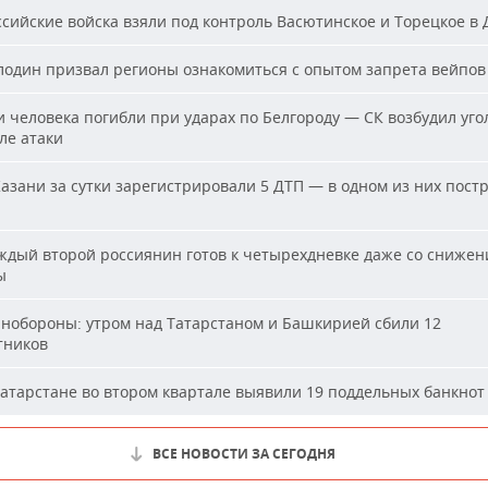
сийские войска взяли под контроль Васютинское и Торецкое в
один призвал регионы ознакомиться с опытом запрета вейпов
 человека погибли при ударах по Белгороду — СК возбудил уго
ле атаки
азани за сутки зарегистрировали 5 ДТП — в одном из них пост
дый второй россиянин готов к четырехдневке даже со сниже
ы
обороны: утром над Татарстаном и Башкирией сбили 12
тников
атарстане во втором квартале выявили 19 поддельных банкнот
ВСЕ НОВОСТИ ЗА СЕГОДНЯ