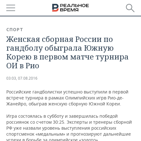
РЕГИОНЫ
СПОРТ
Женская сборная России по
БАШКОРТОСТАН
НОВОСТИ
гандболу обыграла Южную
ТАТАРСТАН
АНАЛИТИКА
Корею в первом матче турнира
ОИ в Рио
УДМУРТИЯ
НОВОСТИ АНАЛИТИКИ
ЭКОНОМИКА
03:03, 07.08.2016
ДЕКЛАРАЦИИ О ДОХОДАХ
НОВОСТИ ЭКОНОМИКИ
ПРОМЫШЛЕННОСТЬ
Российские гандболистки успешно выступили в первой
КОРОЛИ ГОСЗАКАЗА ПФО
ФИНАНСЫ
НОВОСТИ
НЕДВИЖИМОСТЬ
встрече турнира в рамках Олимпийских игрв Рио-де-
ПРОМЫШЛЕННОСТИ
Жанейро, обыграв женскую сборную Южной Кореи.
ВУЗЫ ТАТАРСТАНА
БАНКИ
НОВОСТИ НЕДВИЖИМОСТИ
АВТО
АГРОПРОМ
Игра состоялась в субботу и завершилась победой
россиянок со счетом 30:25. Эксперты и тренеры сборной
КОМУ ПРИНАДЛЕЖАТ
БЮДЖЕТ
НОВОСТИ АВТО
БИЗНЕС
РФ уже назвали уровень выступления российских
ТОРГОВЫЕ ЦЕНТРЫ
МАШИНОСТРОЕНИЕ
ТАТАРСТАНА
спортсменок «медальным» и прогнозируют дальнейшие
ИНВЕСТИЦИИ
НОВОСТИ БИЗНЕСА
ТЕХНОЛОГИИ
успехи в борьбе за олимпийское «золото».