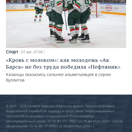
Спорт
07 авг, 07:00
«Кровь с молоком»: как молодежь «Ак
Барса» не без труда победила «Нефтяник»
Казанцы оказались сильнее альметьевцев в серии
буллитов
© 2015 - 2026 Сетевое издание «Реальное время» Зарегистрировано
Федеральной службой по надзору в сфере связи, информационных
технологий и массовых коммуникаций (Роскомнадзор) –
регистрационный номер ЭЛ № ФС 77 - 79627 от 18 декабря 2020 г. (ранее
свидетельство Эл № ФС 77-59331 от 18 сентября 2014 г.)