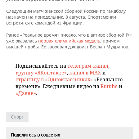
НЕФТЕХИМИЯ
Следующий матч женской сборной России по гандболу
РОЗНИЧНАЯ ТОРГОВЛЯ
НОВОСТИ ТЕХНОЛОГИЙ
МЕРОПРИЯТИЯ
НЕФТЬ
назначен на понедельник, 8 августа. Спортсменки
встретятся с командой из Франции.
ТРАНСПОРТ
IT
НОВОСТИ МЕРОПРИЯТИЙ
СПОРТ
ОПК
Ранее «Реальное время» писало, что в активе сборной РФ
УСЛУГИ
МЕДИА
ВЫЕЗДНАЯ РЕДАКЦИЯ
НОВОСТИ СПОРТА
ОБЩЕСТВО
уже оказалась
первая олимпийская медаль
, причем
ЭНЕРГЕТИКА
высшей пробы. Ее завоевал дзюдоист Беслан Мудранов.
ТЕЛЕКОММУНИКАЦИИ
БИЗНЕС-БРАНЧИ
ФУТБОЛ
НОВОСТИ ОБЩЕСТВА
ФОТОГАЛЕРЕЯ
Подписывайтесь на
телеграм-канал
,
ONLINE-КОНФЕРЕНЦИИ
ХОККЕЙ
ВЛАСТЬ
СЮЖЕТЫ
группу «ВКонтакте»
,
канал в MAX
и
страницу в «Одноклассниках»
«Реального
ОТКРЫТАЯ ЛЕКЦИЯ
БАСКЕТБОЛ
ИНФРАСТРУКТУРА
СПРАВОЧНИК
времени». Ежедневные видео на
Rutube
и
«Дзене»
.
ВОЛЕЙБОЛ
ИСТОРИЯ
СПИСОК ПЕРСОН
ПОЛНАЯ ВЕРСИЯ
КИБЕРСПОРТ
КУЛЬТУРА
СПИСОК КОМПАНИЙ
Спорт
ФИГУРНОЕ КАТАНИЕ
МЕДИЦИНА
Поделитесь в соцсетях