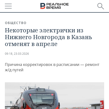
РЕГИОНЫ
ОБЩЕСТВО
Некоторые электрички из
БАШКОРТОСТАН
НОВОСТИ
Нижнего Новгорода в Казань
ТАТАРСТАН
АНАЛИТИКА
отменят в апреле
УДМУРТИЯ
НОВОСТИ АНАЛИТИКИ
ЭКОНОМИКА
09:18, 23.03.2026
ДЕКЛАРАЦИИ О ДОХОДАХ
НОВОСТИ ЭКОНОМИКИ
ПРОМЫШЛЕННОСТЬ
Причина корректировок в расписании — ремонт
ж/д путей
КОРОЛИ ГОСЗАКАЗА ПФО
ФИНАНСЫ
НОВОСТИ
НЕДВИЖИМОСТЬ
ПРОМЫШЛЕННОСТИ
ВУЗЫ ТАТАРСТАНА
БАНКИ
НОВОСТИ НЕДВИЖИМОСТИ
АВТО
АГРОПРОМ
КОМУ ПРИНАДЛЕЖАТ
БЮДЖЕТ
НОВОСТИ АВТО
БИЗНЕС
ТОРГОВЫЕ ЦЕНТРЫ
МАШИНОСТРОЕНИЕ
ТАТАРСТАНА
ИНВЕСТИЦИИ
НОВОСТИ БИЗНЕСА
ТЕХНОЛОГИИ