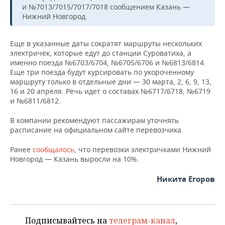
ВОДНЫЕ ВИДЫ СПОРТА
ОБРАЗОВАНИЕ
и №7013/7015/7017/7018 сообщением Казань —
Нижний Новгород.
ХОККЕЙ С МЯЧОМ
ПРОИСШЕСТВИЯ
Еще в указанные даты сократят маршруты нескольких
электричек, которые едут до станции Суроватиха, а
именно поезда №6703/6704, №6705/6706 и №6813/6814.
Еще три поезда будут курсировать по укороченному
маршруту только в отдельные дни — 30 марта, 2, 6, 9, 13,
16 и 20 апреля. Речь идет о составах №6717/6718, №6719
и №6811/6812.
В компании рекомендуют пассажирам уточнять
расписание на официальном сайте перевозчика.
Ранее
сообщалось
, что перевозки электричками Нижний
Новгород — Казань выросли на 10%.
Никита Егоров
Подписывайтесь на
телеграм-канал
,