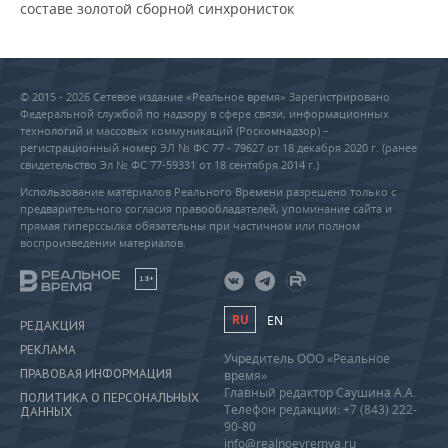
составе золотой сборной синхронисток
© 2015 - 2026 Сетевое издание «Реальное время» Зарегистрировано
Федеральной службой по надзору в сфере связи, информационных
технологий и массовых коммуникаций (Роскомнадзор) –
регистрационный номер ЭЛ № ФС 77 - 79627 от 18 декабря 2020 г. (ранее
свидетельство Эл № ФС 77-59331 от 18 сентября 2014 г.)
Использование материалов Реального Времени разрешено только с
предварительного согласия правообладателей, упоминание сайта и
прямая гиперссылка обязательны при частичном или полном
воспроизведении материалов.
18+
RU
EN
РЕДАКЦИЯ
РЕКЛАМА
Учредитель ООО «Реальное
ПРАВОВАЯ ИНФОРМАЦИЯ
время»
Главный редактор Саушина А.А.
ПОЛИТИКА О ПЕРСОНАЛЬНЫХ
Телефон редакции: +7 (843) 222-
ДАННЫХ
90-80
info@realnoevremya.ru