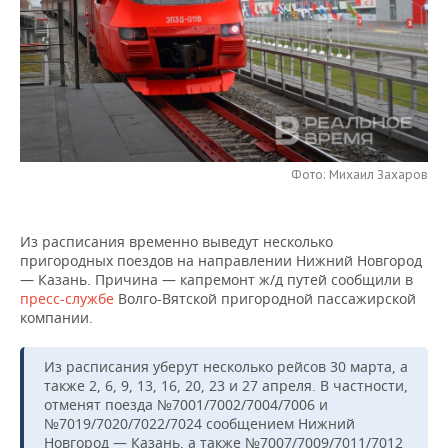
НЕФТЕХИМИЯ
РОЗНИЧНАЯ ТОРГОВЛЯ
НОВОСТИ ТЕХНОЛОГИЙ
МЕРОПРИЯТИЯ
НЕФТЬ
ТРАНСПОРТ
IT
НОВОСТИ МЕРОПРИЯТИЙ
СПОРТ
ОПК
УСЛУГИ
МЕДИА
ВЫЕЗДНАЯ РЕДАКЦИЯ
НОВОСТИ СПОРТА
ОБЩЕСТВО
ЭНЕРГЕТИКА
ТЕЛЕКОММУНИКАЦИИ
БИЗНЕС-БРАНЧИ
ФУТБОЛ
НОВОСТИ ОБЩЕСТВА
ФОТОГАЛЕРЕЯ
Фото: Михаил Захаров
ONLINE-КОНФЕРЕНЦИИ
ХОККЕЙ
ВЛАСТЬ
СЮЖЕТЫ
Из расписания временно выведут несколько
пригородных поездов на направлении Нижний Новгород
ОТКРЫТАЯ ЛЕКЦИЯ
БАСКЕТБОЛ
ИНФРАСТРУКТУРА
СПРАВОЧНИК
— Казань. Причина — капремонт ж/д путей сообщили в
пресс-службе
Волго-Вятской пригородной пассажирской
ВОЛЕЙБОЛ
ИСТОРИЯ
СПИСОК ПЕРСОН
ПОЛНАЯ ВЕРСИЯ
компании.
КИБЕРСПОРТ
КУЛЬТУРА
СПИСОК КОМПАНИЙ
Из расписания уберут несколько рейсов 30 марта, а
также 2, 6, 9, 13, 16, 20, 23 и 27 апреля. В частности,
ФИГУРНОЕ КАТАНИЕ
МЕДИЦИНА
отменят поезда №7001/7002/7004/7006 и
№7019/7020/7022/7024 сообщением Нижний
Новгород — Казань, а также №7007/7009/7011/7012