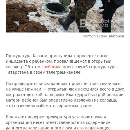
НЕФТЕХИМИЯ
РОЗНИЧНАЯ ТОРГОВЛЯ
НОВОСТИ ТЕХНОЛОГИЙ
МЕРОПРИЯТИЯ
НЕФТЬ
ТРАНСПОРТ
IT
НОВОСТИ МЕРОПРИЯТИЙ
СПОРТ
ОПК
Фото: Максим Платонов
УСЛУГИ
МЕДИА
ВЫЕЗДНАЯ РЕДАКЦИЯ
НОВОСТИ СПОРТА
ОБЩЕСТВО
ЭНЕРГЕТИКА
ТЕЛЕКОММУНИКАЦИИ
БИЗНЕС-БРАНЧИ
ФУТБОЛ
НОВОСТИ ОБЩЕСТВА
ФОТОГАЛЕРЕЯ
Прокуратура Казани приступила к проверке после
инцидента с ребенком, провалившемся в открытый
ONLINE-КОНФЕРЕНЦИИ
ХОККЕЙ
ВЛАСТЬ
СЮЖЕТЫ
колодец. Об этом
сообщила
пресс‑служба прокуратуры
Татарстана в своем телеграм‑канале.
ОТКРЫТАЯ ЛЕКЦИЯ
БАСКЕТБОЛ
ИНФРАСТРУКТУРА
СПРАВОЧНИК
По предварительным данным, происшествие случилось
на улице Нижней — открытый люк находился всего в двух
ВОЛЕЙБОЛ
ИСТОРИЯ
СПИСОК ПЕРСОН
ПОЛНАЯ ВЕРСИЯ
метрах от детской площадки. Благодаря быстрой реакции
матери ребенок был оперативно извлечен из колодца,
КИБЕРСПОРТ
КУЛЬТУРА
СПИСОК КОМПАНИЙ
что позволило избежать серьезных травм.
В рамках проверки прокуратура установит, какая
ФИГУРНОЕ КАТАНИЕ
МЕДИЦИНА
организация несет ответственность за содержание
данного канализационного люка и его надлежащее