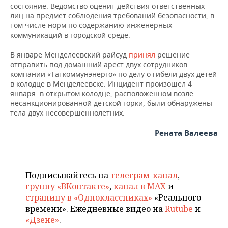
ВОДНЫЕ ВИДЫ СПОРТА
ОБРАЗОВАНИЕ
состояние. Ведомство оценит действия ответственных
лиц на предмет соблюдения требований безопасности, в
ХОККЕЙ С МЯЧОМ
ПРОИСШЕСТВИЯ
том числе норм по содержанию инженерных
коммуникаций в городской среде.
В январе Менделеевский райсуд
принял
решение
отправить под домашний арест двух сотрудников
компании «Таткоммунэнерго» по делу о гибели двух детей
в колодце в Менделеевске. Инцидент произошел 4
января: в открытом колодце, расположенном возле
несанкционированной детской горки, были обнаружены
тела двух несовершеннолетних.
Рената Валеева
Подписывайтесь на
телеграм-канал
,
группу «ВКонтакте»
,
канал в MAX
и
страницу в «Одноклассниках»
«Реального
времени». Ежедневные видео на
Rutube
и
«Дзене»
.