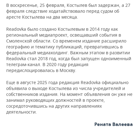
ВОДНЫЕ ВИДЫ СПОРТА
ОБРАЗОВАНИЕ
В воскресенье, 25 февраля, Костылев был задержан, а 27
февраля следствие ходатайствовало перед судом об
ХОККЕЙ С МЯЧОМ
ПРОИСШЕСТВИЯ
аресте Костылева на два месяца.
Readovka было создано Костылевым в 2014 году как
региональный медиапроект, освещавший события в
Смоленской области. Со временем издание расширило
географию и тематику публикаций, превратившись в
федеральный медиахолдинг. Важным этапом в развитии
Readovka стал 2018 год, когда был запущен одноименный
телеграм‑канал. В 2020 году редакция
передислоцировалась в Москву.
Еще в августе 2025 года редакция Readovka официально
объявила о выходе Костылева из числа учредителей и
собственников издания. На момент объявления он уже не
занимал руководящих должностей в проекте,
сосредоточившись на других направлениях
деятельности.
Рената Валеева