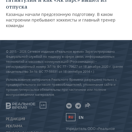
отпуска
Казанцы начали предсезонную подготовку. В каком
настроении пребывают хоккеисты и главный тренер
команды
© 2015 - 2026 Сетевое издание «Реальное время» Зарегистрировано
Федеральной службой по надзору в сфере связи, информационных
технологий и массовых коммуникаций (Роскомнадзор) –
регистрационный номер ЭЛ № ФС 77 - 79627 от 18 декабря 2020 г. (ранее
свидетельство Эл № ФС 77-59331 от 18 сентября 2014 г.)
Использование материалов Реального Времени разрешено только с
предварительного согласия правообладателей, упоминание сайта и
прямая гиперссылка обязательны при частичном или полном
воспроизведении материалов.
18+
RU
EN
РЕДАКЦИЯ
РЕКЛАМА
Учредитель ООО «Реальное