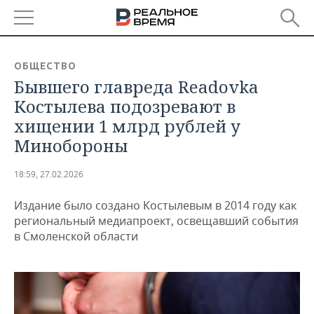
РЕГИОНЫ
ОБЩЕСТВО
Бывшего главреда Readovka
БАШКОРТОСТАН
НОВОСТИ
Костылева подозревают в
ТАТАРСТАН
АНАЛИТИКА
хищении 1 млрд рублей у
Минобороны
УДМУРТИЯ
НОВОСТИ АНАЛИТИКИ
ЭКОНОМИКА
18:59, 27.02.2026
ДЕКЛАРАЦИИ О ДОХОДАХ
НОВОСТИ ЭКОНОМИКИ
ПРОМЫШЛЕННОСТЬ
Издание было создано Костылевым в 2014 году как
КОРОЛИ ГОСЗАКАЗА ПФО
ФИНАНСЫ
НОВОСТИ
НЕДВИЖИМОСТЬ
региональный медиапроект, освещавший события
ПРОМЫШЛЕННОСТИ
в Смоленской области
ВУЗЫ ТАТАРСТАНА
БАНКИ
НОВОСТИ НЕДВИЖИМОСТИ
АВТО
АГРОПРОМ
КОМУ ПРИНАДЛЕЖАТ
БЮДЖЕТ
НОВОСТИ АВТО
БИЗНЕС
ТОРГОВЫЕ ЦЕНТРЫ
МАШИНОСТРОЕНИЕ
ТАТАРСТАНА
ИНВЕСТИЦИИ
НОВОСТИ БИЗНЕСА
ТЕХНОЛОГИИ