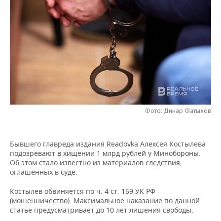
НЕФТЕХИМИЯ
РОЗНИЧНАЯ ТОРГОВЛЯ
НОВОСТИ ТЕХНОЛОГИЙ
МЕРОПРИЯТИЯ
НЕФТЬ
ТРАНСПОРТ
IT
НОВОСТИ МЕРОПРИЯТИЙ
СПОРТ
ОПК
УСЛУГИ
МЕДИА
ВЫЕЗДНАЯ РЕДАКЦИЯ
НОВОСТИ СПОРТА
ОБЩЕСТВО
ЭНЕРГЕТИКА
ТЕЛЕКОММУНИКАЦИИ
БИЗНЕС-БРАНЧИ
ФУТБОЛ
НОВОСТИ ОБЩЕСТВА
ФОТОГАЛЕРЕЯ
ONLINE-КОНФЕРЕНЦИИ
ХОККЕЙ
ВЛАСТЬ
СЮЖЕТЫ
Фото: Динар Фатыхов
ОТКРЫТАЯ ЛЕКЦИЯ
БАСКЕТБОЛ
ИНФРАСТРУКТУРА
СПРАВОЧНИК
Бывшего главреда издания Readovka Алексея Костылева
подозревают в хищении 1 млрд рублей у Минобороны.
ВОЛЕЙБОЛ
ИСТОРИЯ
СПИСОК ПЕРСОН
ПОЛНАЯ ВЕРСИЯ
Об этом стало известно из материалов следствия,
оглашенных в суде.
КИБЕРСПОРТ
КУЛЬТУРА
СПИСОК КОМПАНИЙ
Костылев обвиняется по ч. 4 ст. 159 УК РФ
ФИГУРНОЕ КАТАНИЕ
МЕДИЦИНА
(мошенничество). Максимальное наказание по данной
статье предусматривает до 10 лет лишения свободы.