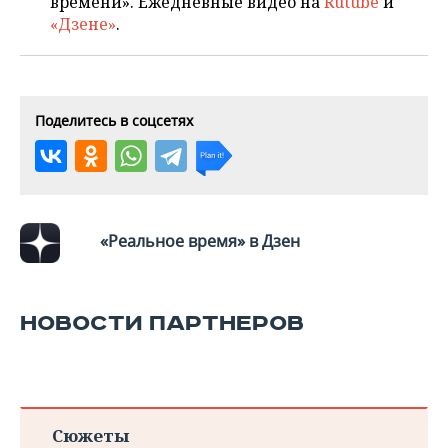
времени». Ежедневные видео на
Rutube
и
ВОДНЫЕ ВИДЫ СПОРТА
ОБРАЗОВАНИЕ
«Дзене»
.
ХОККЕЙ С МЯЧОМ
ПРОИСШЕСТВИЯ
Поделитесь в соцсетях
«Реальное время» в Дзен
НОВОСТИ ПАРТНЕРОВ
Сюжеты