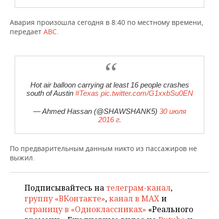
НЕФТЕХИМИЯ
РОЗНИЧНАЯ ТОРГОВЛЯ
НОВОСТИ ТЕХНОЛОГИЙ
МЕРОПРИЯТИЯ
Авария произошла сегодня в 8:40 по местному времени,
НЕФТЬ
передает
ABC
.
ТРАНСПОРТ
IT
НОВОСТИ МЕРОПРИЯТИЙ
СПОРТ
ОПК
УСЛУГИ
МЕДИА
ВЫЕЗДНАЯ РЕДАКЦИЯ
НОВОСТИ СПОРТА
ОБЩЕСТВО
ЭНЕРГЕТИКА
ТЕЛЕКОММУНИКАЦИИ
БИЗНЕС-БРАНЧИ
ФУТБОЛ
НОВОСТИ ОБЩЕСТВА
Hot air balloon carrying at least 16 people crashes
ФОТОГАЛЕРЕЯ
south of Austin
#Texas
pic.twitter.com/G1xxbSu0EN
ONLINE-КОНФЕРЕНЦИИ
ХОККЕЙ
ВЛАСТЬ
СЮЖЕТЫ
— Ahmed Hassan (@SHAWSHANK5)
30 июля
2016 г.
ОТКРЫТАЯ ЛЕКЦИЯ
БАСКЕТБОЛ
ИНФРАСТРУКТУРА
СПРАВОЧНИК
По предварительным данным никто из пассажиров не
ВОЛЕЙБОЛ
ИСТОРИЯ
СПИСОК ПЕРСОН
ПОЛНАЯ ВЕРСИЯ
выжил.
КИБЕРСПОРТ
КУЛЬТУРА
СПИСОК КОМПАНИЙ
Подписывайтесь на
телеграм-канал
,
ФИГУРНОЕ КАТАНИЕ
МЕДИЦИНА
группу «ВКонтакте»
,
канал в MAX
и
страницу в «Одноклассниках»
«Реального