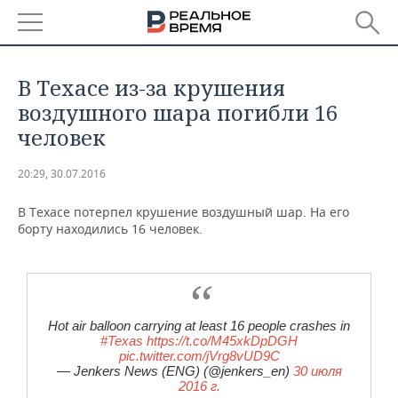
РЕГИОНЫ
В Техасе из-за крушения
БАШКОРТОСТАН
НОВОСТИ
воздушного шара погибли 16
человек
ТАТАРСТАН
АНАЛИТИКА
20:29, 30.07.2016
УДМУРТИЯ
НОВОСТИ АНАЛИТИКИ
ЭКОНОМИКА
В Техасе потерпел крушение воздушный шар. На его
ДЕКЛАРАЦИИ О ДОХОДАХ
НОВОСТИ ЭКОНОМИКИ
ПРОМЫШЛЕННОСТЬ
борту находились 16 человек.
КОРОЛИ ГОСЗАКАЗА ПФО
ФИНАНСЫ
НОВОСТИ
НЕДВИЖИМОСТЬ
ПРОМЫШЛЕННОСТИ
ВУЗЫ ТАТАРСТАНА
БАНКИ
НОВОСТИ НЕДВИЖИМОСТИ
АВТО
АГРОПРОМ
Hot air balloon carrying at least 16 people crashes in
#Texas
https://t.co/M45xkDpDGH
КОМУ ПРИНАДЛЕЖАТ
БЮДЖЕТ
НОВОСТИ АВТО
БИЗНЕС
pic.twitter.com/jVrg8vUD9C
ТОРГОВЫЕ ЦЕНТРЫ
МАШИНОСТРОЕНИЕ
— Jenkers News (ENG) (@jenkers_en)
30 июля
ТАТАРСТАНА
2016 г.
ИНВЕСТИЦИИ
НОВОСТИ БИЗНЕСА
ТЕХНОЛОГИИ