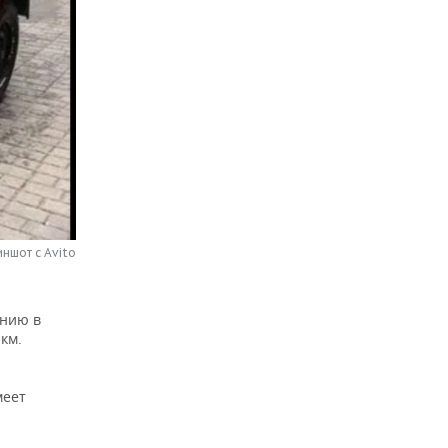
ншот с Avito
анию в
км.
меет