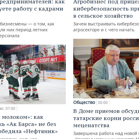
редпринимателей: как
Агробизнес под прице
уете работу с кадрами
кибербезопасность пр
в сельское хозяйство
 бизнесмены — о том, как
Зачем выстраивать кибербезо
для них период летних
агросекторе и с чего начать
персонала
Общество
00:00
вг, 07:00
В Доме приемов обсуд
с молоком»: как
татарские корни росс
ь «Ак Барса» не без
меценатства
обедила «Нефтяник»
Завершена работа над новой 