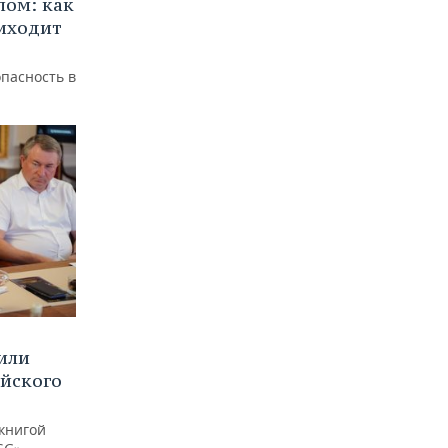
лом: как
иходит
пасность в
или
ийского
книгой