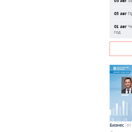
За
05 авг
Пр
03 авг
Че
01 авг
год
Бизнес
07 