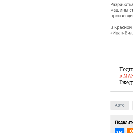
Разработка
машины ст
производи
В Красной
«Иван-Вил
Подп
в MA
Ежед
Авто
Поделите