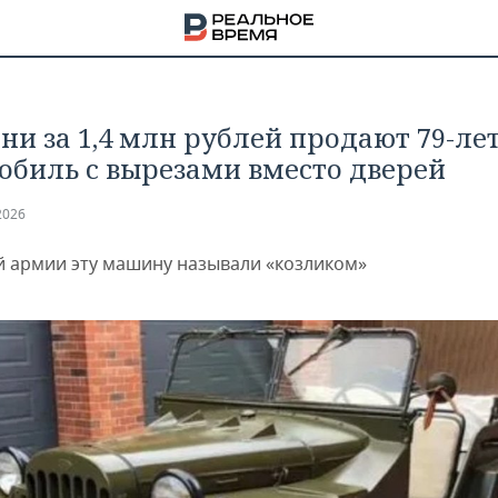
ани за 1,4 млн рублей продают 79-ле
обиль с вырезами вместо дверей
2026
й армии эту машину называли «козликом»
НА