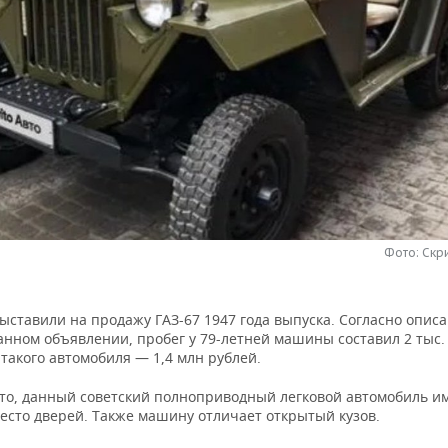
Фото: Скри
ыставили на продажу ГАЗ-67 1947 года выпуска. Согласно опис
нном объявлении, пробег у 79-летней машины составил 2 тыс. 
такого автомобиля — 1,4 млн рублей.
ото, данный советский полноприводный легковой автомобиль и
есто дверей. Также машину отличает открытый кузов.