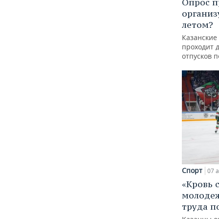
Опрос п
организ
летом?
Казанские
проходит 
отпусков 
Спорт
07 а
«Кровь 
молодеж
труда п