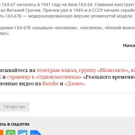
 ГАЗ-67 началась в 1941 году на базе ГАЗ-64. Главным конструк
ал Виталий Грачев. Причем уже в 1943-м в СССР начали серий
ть ГАЗ-67Б — модернизированную версию упомянутой модели.
 армии ГАЗ-67Б называли «козликом», «пигмеем», «блохой-воин
лис».
Ники
исывайтесь на
телеграм-канал
,
группу «ВКонтакте»
,
к
X
и
страницу в «Одноклассниках»
«Реального времени»
невные видео на
Rutube
и
«Дзене»
.
Татарстан
сь в соцсетях