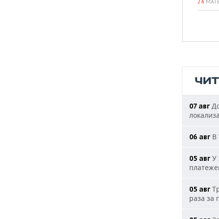
24
МАТ
ЧИ
До
07 авг
локализ
В 
06 авг
У 
05 авг
платеже
Тр
05 авг
раза за 