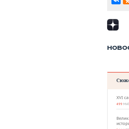
НОВО
Сюж
XVI с
499
МА
Велик
истор