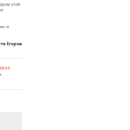
тором этой
но
ом» и
та Егоров
анал
.