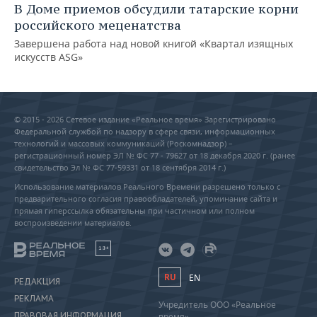
В Доме приемов обсудили татарские корни
российского меценатства
Завершена работа над новой книгой «Квартал изящных
искусств ASG»
© 2015 - 2026 Сетевое издание «Реальное время» Зарегистрировано
Федеральной службой по надзору в сфере связи, информационных
технологий и массовых коммуникаций (Роскомнадзор) –
регистрационный номер ЭЛ № ФС 77 - 79627 от 18 декабря 2020 г. (ранее
свидетельство Эл № ФС 77-59331 от 18 сентября 2014 г.)
Использование материалов Реального Времени разрешено только с
предварительного согласия правообладателей, упоминание сайта и
прямая гиперссылка обязательны при частичном или полном
воспроизведении материалов.
18+
RU
EN
РЕДАКЦИЯ
РЕКЛАМА
Учредитель ООО «Реальное
ПРАВОВАЯ ИНФОРМАЦИЯ
время»