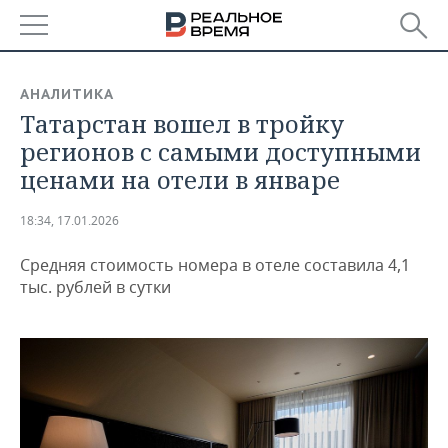
РЕГИОНЫ
АНАЛИТИКА
Татарстан вошел в тройку
БАШКОРТОСТАН
НОВОСТИ
регионов с самыми доступными
ТАТАРСТАН
АНАЛИТИКА
ценами на отели в январе
УДМУРТИЯ
НОВОСТИ АНАЛИТИКИ
ЭКОНОМИКА
18:34, 17.01.2026
ДЕКЛАРАЦИИ О ДОХОДАХ
НОВОСТИ ЭКОНОМИКИ
ПРОМЫШЛЕННОСТЬ
Средняя стоимость номера в отеле составила 4,1
тыс. рублей в сутки
КОРОЛИ ГОСЗАКАЗА ПФО
ФИНАНСЫ
НОВОСТИ
НЕДВИЖИМОСТЬ
ПРОМЫШЛЕННОСТИ
ВУЗЫ ТАТАРСТАНА
БАНКИ
НОВОСТИ НЕДВИЖИМОСТИ
АВТО
АГРОПРОМ
КОМУ ПРИНАДЛЕЖАТ
БЮДЖЕТ
НОВОСТИ АВТО
БИЗНЕС
ТОРГОВЫЕ ЦЕНТРЫ
МАШИНОСТРОЕНИЕ
ТАТАРСТАНА
ИНВЕСТИЦИИ
НОВОСТИ БИЗНЕСА
ТЕХНОЛОГИИ