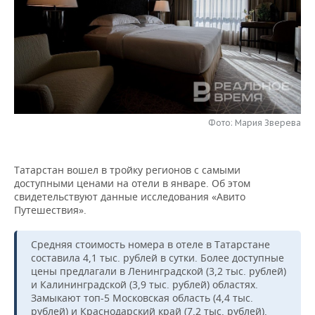
НЕФТЕХИМИЯ
РОЗНИЧНАЯ ТОРГОВЛЯ
НОВОСТИ ТЕХНОЛОГИЙ
МЕРОПРИЯТИЯ
НЕФТЬ
ТРАНСПОРТ
IT
НОВОСТИ МЕРОПРИЯТИЙ
СПОРТ
ОПК
УСЛУГИ
МЕДИА
ВЫЕЗДНАЯ РЕДАКЦИЯ
НОВОСТИ СПОРТА
ОБЩЕСТВО
ЭНЕРГЕТИКА
ТЕЛЕКОММУНИКАЦИИ
БИЗНЕС-БРАНЧИ
ФУТБОЛ
НОВОСТИ ОБЩЕСТВА
ФОТОГАЛЕРЕЯ
Фото: Мария Зверева
ONLINE-КОНФЕРЕНЦИИ
ХОККЕЙ
ВЛАСТЬ
СЮЖЕТЫ
Татарстан вошел в тройку регионов с самыми
доступными ценами на отели в январе. Об этом
ОТКРЫТАЯ ЛЕКЦИЯ
БАСКЕТБОЛ
ИНФРАСТРУКТУРА
СПРАВОЧНИК
свидетельствуют данные исследования «Авито
Путешествия».
ВОЛЕЙБОЛ
ИСТОРИЯ
СПИСОК ПЕРСОН
ПОЛНАЯ ВЕРСИЯ
Средняя стоимость номера в отеле в Татарстане
КИБЕРСПОРТ
КУЛЬТУРА
СПИСОК КОМПАНИЙ
составила 4,1 тыс. рублей в сутки. Более доступные
цены предлагали в Ленинградской (3,2 тыс. рублей)
ФИГУРНОЕ КАТАНИЕ
МЕДИЦИНА
и Калининградской (3,9 тыс. рублей) областях.
Замыкают топ-5 Московская область (4,4 тыс.
рублей) и Краснодарский край (7,2 тыс. рублей).