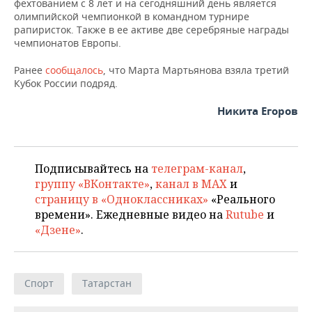
ВОДНЫЕ ВИДЫ СПОРТА
ОБРАЗОВАНИЕ
фехтованием с 8 лет и на сегодняшний день является
олимпийской чемпионкой в командном турнире
рапиристок. Также в ее активе две серебряные награды
ХОККЕЙ С МЯЧОМ
ПРОИСШЕСТВИЯ
чемпионатов Европы.
Ранее
сообщалось
, что Марта Мартьянова взяла третий
Кубок России подряд.
Никита Егоров
Подписывайтесь на
телеграм-канал
,
группу «ВКонтакте»
,
канал в MAX
и
страницу в «Одноклассниках»
«Реального
времени». Ежедневные видео на
Rutube
и
«Дзене»
.
Спорт
Татарстан