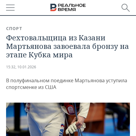
РЕГИОНЫ
СПОРТ
Фехтовальщица из Казани
БАШКОРТОСТАН
НОВОСТИ
Мартьянова завоевала бронзу на
ТАТАРСТАН
АНАЛИТИКА
этапе Кубка мира
УДМУРТИЯ
НОВОСТИ АНАЛИТИКИ
ЭКОНОМИКА
15:32, 10.01.2026
ДЕКЛАРАЦИИ О ДОХОДАХ
НОВОСТИ ЭКОНОМИКИ
ПРОМЫШЛЕННОСТЬ
В полуфинальном поединке Мартьянова уступила
спортсменке из США
КОРОЛИ ГОСЗАКАЗА ПФО
ФИНАНСЫ
НОВОСТИ
НЕДВИЖИМОСТЬ
ПРОМЫШЛЕННОСТИ
ВУЗЫ ТАТАРСТАНА
БАНКИ
НОВОСТИ НЕДВИЖИМОСТИ
АВТО
АГРОПРОМ
КОМУ ПРИНАДЛЕЖАТ
БЮДЖЕТ
НОВОСТИ АВТО
БИЗНЕС
ТОРГОВЫЕ ЦЕНТРЫ
МАШИНОСТРОЕНИЕ
ТАТАРСТАНА
ИНВЕСТИЦИИ
НОВОСТИ БИЗНЕСА
ТЕХНОЛОГИИ