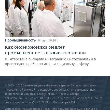
Промышленность
04 авг, 10:20
Как биоэкономика меняет
промышленность и качество жизни
В Татарстане обсудили интеграцию биотехнологий в
производство, образование и социальную сферу
© 2015 - 2026 Сетевое издание «Реальное время» Зарегистрировано
Федеральной службой по надзору в сфере связи, информационных
технологий и массовых коммуникаций (Роскомнадзор) –
регистрационный номер ЭЛ № ФС 77 - 79627 от 18 декабря 2020 г. (ранее
свидетельство Эл № ФС 77-59331 от 18 сентября 2014 г.)
Использование материалов Реального Времени разрешено только с