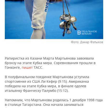
НЕФТЕХИМИЯ
РОЗНИЧНАЯ ТОРГОВЛЯ
НОВОСТИ ТЕХНОЛОГИЙ
МЕРОПРИЯТИЯ
НЕФТЬ
ТРАНСПОРТ
IT
НОВОСТИ МЕРОПРИЯТИЙ
СПОРТ
ОПК
УСЛУГИ
МЕДИА
ВЫЕЗДНАЯ РЕДАКЦИЯ
НОВОСТИ СПОРТА
ОБЩЕСТВО
ЭНЕРГЕТИКА
ТЕЛЕКОММУНИКАЦИИ
БИЗНЕС-БРАНЧИ
ФУТБОЛ
НОВОСТИ ОБЩЕСТВА
ФОТОГАЛЕРЕЯ
Фото: Динар Фатыхов
ONLINE-КОНФЕРЕНЦИИ
ХОККЕЙ
ВЛАСТЬ
СЮЖЕТЫ
Рапиристка из Казани Марта Мартьянова завоевала
бронзу на этапе Кубка мира. Соревнования прошли в
ОТКРЫТАЯ ЛЕКЦИЯ
БАСКЕТБОЛ
ИНФРАСТРУКТУРА
СПРАВОЧНИК
Гонконге,
пишет
ТАСС.
ВОЛЕЙБОЛ
ИСТОРИЯ
СПИСОК ПЕРСОН
ПОЛНАЯ ВЕРСИЯ
В полуфинальном поединке Мартьянова уступила
спортсменке из США Ли Кефер (9:15). Американка
победила на этапе Кубка мира, в финале одолев
КИБЕРСПОРТ
КУЛЬТУРА
СПИСОК КОМПАНИЙ
итальянку Франческу Палумбо (15:12).
ФИГУРНОЕ КАТАНИЕ
МЕДИЦИНА
Напомним, что Мартьянова родилась 1 декабря 1998 года
в столице Татарстана. Она начала заниматься