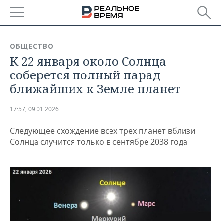
РЕГИОНЫ
ОБЩЕСТВО
К 22 января около Солнца
БАШКОРТОСТАН
НОВОСТИ
соберется полный парад
ТАТАРСТАН
АНАЛИТИКА
ближайших к Земле планет
УДМУРТИЯ
НОВОСТИ АНАЛИТИКИ
ЭКОНОМИКА
17:57, 09.01.2026
ДЕКЛАРАЦИИ О ДОХОДАХ
НОВОСТИ ЭКОНОМИКИ
ПРОМЫШЛЕННОСТЬ
Следующее схождение всех трех планет вблизи
Солнца случится только в сентябре 2038 года
КОРОЛИ ГОСЗАКАЗА ПФО
ФИНАНСЫ
НОВОСТИ
НЕДВИЖИМОСТЬ
ПРОМЫШЛЕННОСТИ
ВУЗЫ ТАТАРСТАНА
БАНКИ
НОВОСТИ НЕДВИЖИМОСТИ
АВТО
АГРОПРОМ
КОМУ ПРИНАДЛЕЖАТ
БЮДЖЕТ
НОВОСТИ АВТО
БИЗНЕС
ТОРГОВЫЕ ЦЕНТРЫ
МАШИНОСТРОЕНИЕ
ТАТАРСТАНА
ИНВЕСТИЦИИ
НОВОСТИ БИЗНЕСА
ТЕХНОЛОГИИ