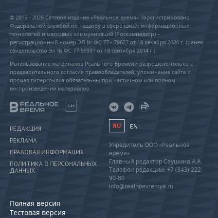
© 2015 - 2026 Сетевое издание «Реальное время» Зарегистрировано
Федеральной службой по надзору в сфере связи, информационных
технологий и массовых коммуникаций (Роскомнадзор) –
регистрационный номер ЭЛ № ФС 77 - 79627 от 18 декабря 2020 г. (ранее
свидетельство Эл № ФС 77-59331 от 18 сентября 2014 г.)
Использование материалов Реального Времени разрешено только с
предварительного согласия правообладателей, упоминание сайта и
прямая гиперссылка обязательны при частичном или полном
воспроизведении материалов.
18+
RU
EN
РЕДАКЦИЯ
РЕКЛАМА
Учредитель ООО «Реальное
ПРАВОВАЯ ИНФОРМАЦИЯ
время»
Главный редактор Саушина А.А.
ПОЛИТИКА О ПЕРСОНАЛЬНЫХ
Телефон редакции: +7 (843) 222-
ДАННЫХ
90-80
info@realnoevremya.ru
Полная версия
Тестовая версия