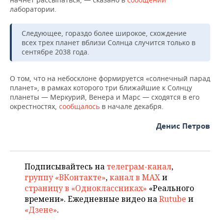
ВОДНЫЕ ВИДЫ СПОРТА
ОБРАЗОВАНИЕ
лаборатории.
ХОККЕЙ С МЯЧОМ
ПРОИСШЕСТВИЯ
Следующее, гораздо более широкое, схождение
всех трех планет вблизи Солнца случится только в
сентябре 2038 года.
О том, что на небосклоне формируется «солнечный парад
планет», в рамках которого три ближайшие к Солнцу
планеты — Меркурий, Венера и Марс — сходятся в его
окрестностях,
сообщалось
в начале декабря.
Денис Петров
Подписывайтесь на
телеграм-канал
,
группу «ВКонтакте»
,
канал в MAX
и
страницу в «Одноклассниках»
«Реального
времени». Ежедневные видео на
Rutube
и
«Дзене»
.