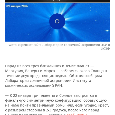
НЕФТЕХИМИЯ
РОЗНИЧНАЯ ТОРГОВЛЯ
НОВОСТИ ТЕХНОЛОГИЙ
МЕРОПРИЯТИЯ
НЕФТЬ
ТРАНСПОРТ
IT
НОВОСТИ МЕРОПРИЯТИЙ
СПОРТ
ОПК
УСЛУГИ
МЕДИА
ВЫЕЗДНАЯ РЕДАКЦИЯ
НОВОСТИ СПОРТА
ОБЩЕСТВО
ЭНЕРГЕТИКА
ТЕЛЕКОММУНИКАЦИИ
БИЗНЕС-БРАНЧИ
ФУТБОЛ
НОВОСТИ ОБЩЕСТВА
ФОТОГАЛЕРЕЯ
Фото: скриншот сайта Лаборатории солнечной астрономии ИКИ и
ИСЗФ
ONLINE-КОНФЕРЕНЦИИ
ХОККЕЙ
ВЛАСТЬ
СЮЖЕТЫ
Парад из всех трех ближайших к Земле планет —
ОТКРЫТАЯ ЛЕКЦИЯ
БАСКЕТБОЛ
ИНФРАСТРУКТУРА
СПРАВОЧНИК
Меркурия, Венеры и Марса — соберется около Солнца в
течение двух предстоящих недель. Об этом сообщила
ВОЛЕЙБОЛ
ИСТОРИЯ
СПИСОК ПЕРСОН
ПОЛНАЯ ВЕРСИЯ
Лаборатория солнечной астрономии Института
космических исследований РАН.
КИБЕРСПОРТ
КУЛЬТУРА
СПИСОК КОМПАНИЙ
— К 22 января три планеты и Солнце выстроятся в
финальную симметричную конфигурацию, образующую
ФИГУРНОЕ КАТАНИЕ
МЕДИЦИНА
на небе почти правильный ромб, или, если угодно, крест,
с размером стороны в 2-3 градуса, после чего парад
начнет рассыпаться, — сказано в
сообщении