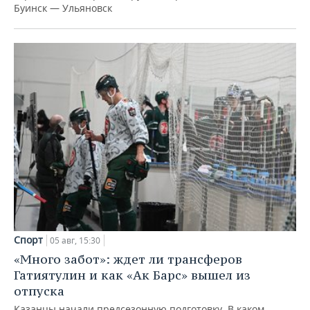
Буинск — Ульяновск
Спорт
05 авг, 15:30
«Много забот»: ждет ли трансферов
Гатиятулин и как «Ак Барс» вышел из
отпуска
Казанцы начали предсезонную подготовку. В каком