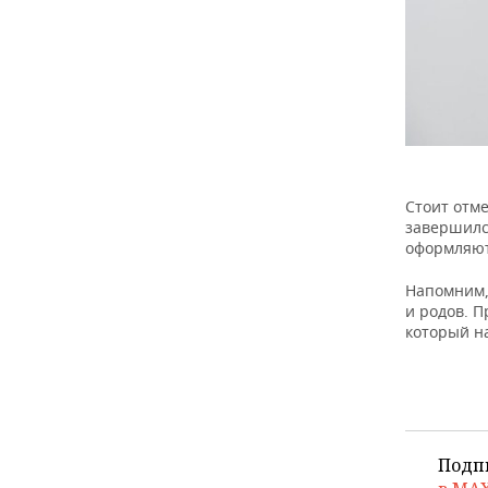
Стоит отм
завершился
оформляют
Напомним
и родов. 
который на
Подп