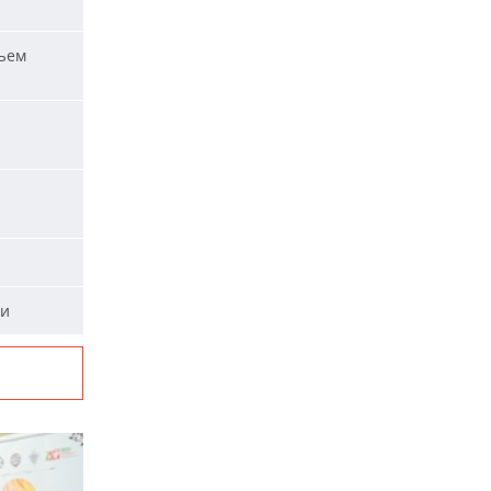
ъем
ти