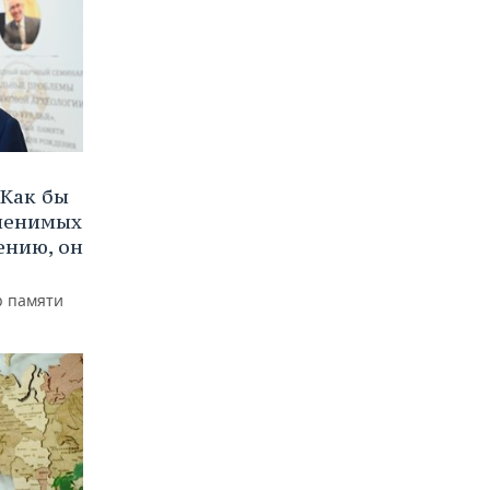
Как бы
аменимых
ению, он
р памяти