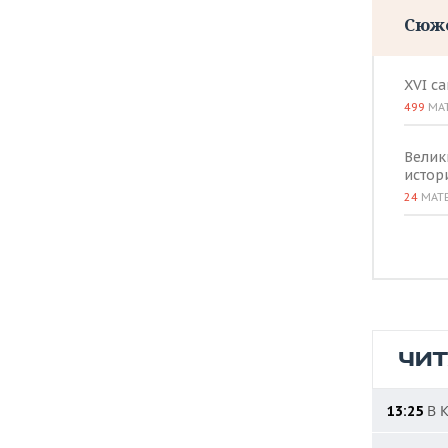
Сюж
XVI с
499
МА
Велик
истор
24
МАТ
ЧИ
В К
13:25