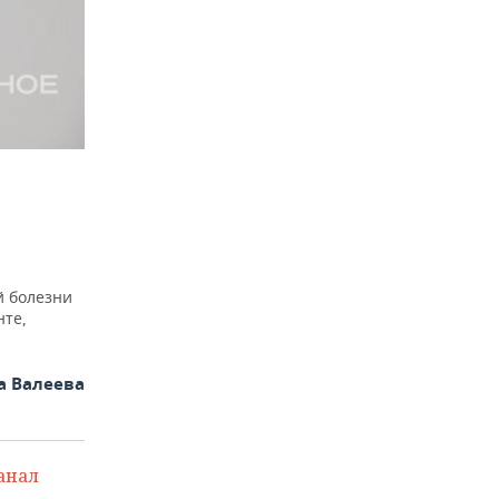
й болезни
нте,
а Валеева
анал