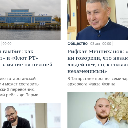
Общество
00:00
03 авг, 00:00
 гамбит: как
Рифкат Минниханов: «
т» и «Флот РТ»
ни говорили, что нез
 влияние на нижней
людей нет, но, к сожал
незаменимый»
ию татарстанской
В Татарстане прошел семина
ии может составить
археолога Фаяза Хузина
ский перевозчик,
ий рейсы до Перми