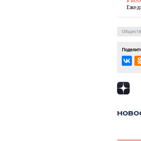
в MA
Ежед
Общест
Поделите
НОВО