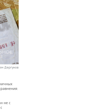
тем Дергунов
ьничных
 сравнения:
н не с
 с