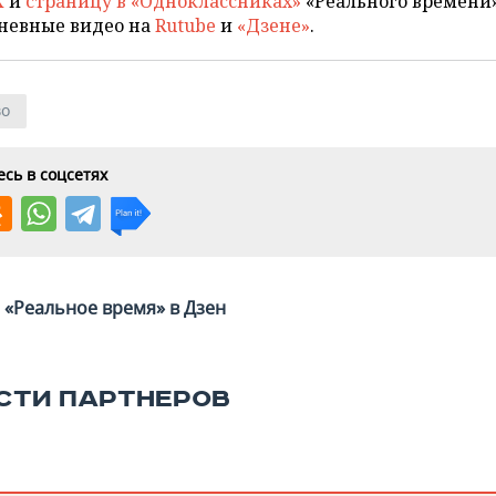
X
и
страницу в «Одноклассниках»
«Реального времени»
невные видео на
Rutube
и
«Дзене»
.
во
сь в соцсетях
«Реальное время» в Дзен
СТИ ПАРТНЕРОВ