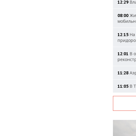
Вла
12:29
Жит
08:00
мобильн
На 
12:15
придоро
В о
12:01
реконст
Аэр
11:28
В Т
11:05