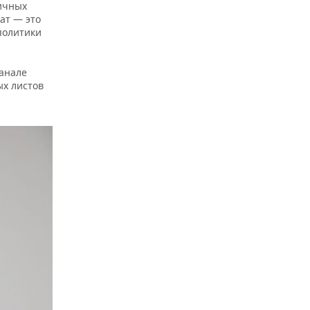
ичных
ат — это
политики
анале
ых листов