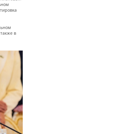
ьном
ктировка
льном
 также в