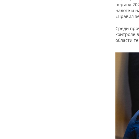
ВОДНЫЕ ВИДЫ СПОРТА
ОБРАЗОВАНИЕ
период 202
налоге и 
ХОККЕЙ С МЯЧОМ
ПРОИСШЕСТВИЯ
«Правил з
Среди про
контроле 
области т