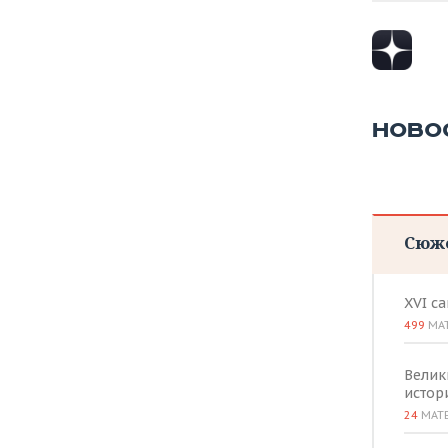
НОВО
Сюж
XVI с
499
МА
Велик
истор
24
МАТ