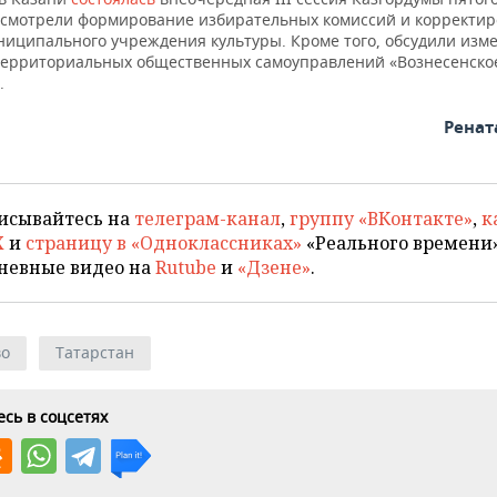
ссмотрели формирование избирательных комиссий и корректир
ниципального учреждения культуры. Кроме того, обсудили изм
территориальных общественных самоуправлений «Вознесенско
.
Ренат
исывайтесь на
телеграм-канал
,
группу «ВКонтакте»
,
к
X
и
страницу в «Одноклассниках»
«Реального времени»
невные видео на
Rutube
и
«Дзене»
.
во
Татарстан
сь в соцсетях