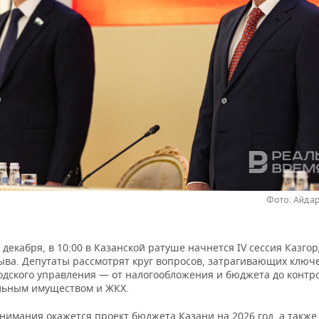
Фото: Айда
7 декабря, в 10:00 в Казанской ратуше начнется IV сессия Казго
зыва. Депутаты рассмотрят круг вопросов, затрагивающих ключ
одского управления — от налогообложения и бюджета до контро
ьным имуществом и ЖКХ.
внимания окажется проект бюджета Казани на 2026 год, а такж