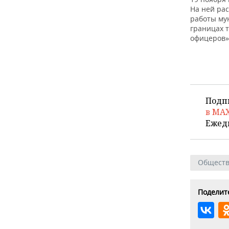
На ней ра
работы му
границах 
офицеров»
Подп
в MA
Ежед
Общест
Поделите