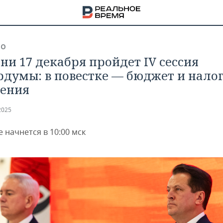
ВО
ани 17 декабря пройдет IV сессия
рдумы: в повестке — бюджет и нало
ения
2025
 начнется в 10:00 мск
НА