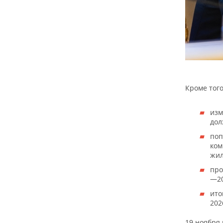
Кроме того
изм
дол
поп
ком
жил
про
—20
ито
202
19 ноября