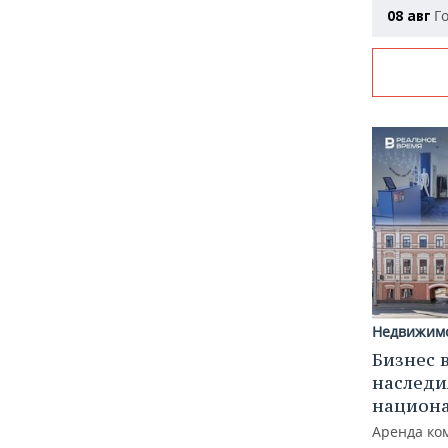
Го
08 авг
Недвижим
Бизнес 
наследи
национ
Аренда ко