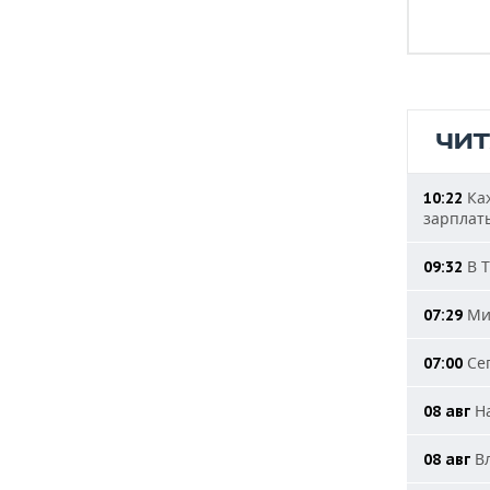
ЧИ
Каж
10:22
зарплат
В Т
09:32
Мин
07:29
Сег
07:00
На
08 авг
Вл
08 авг