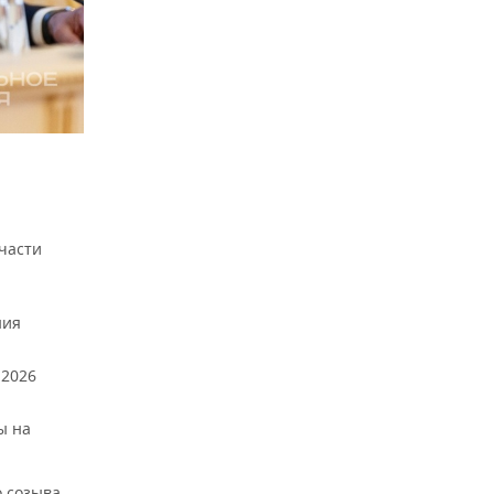
части
ния
 2026
ы на
 созыва.