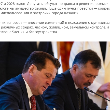
7 и 2028 годов. Депутаты обсудят поправки в решения о земел
налоге на имущество физлиц. Еще один пункт повестки — корре
емлепользования и застройки города Казани».
чих вопросов — внесение изменений в положения о муниципа
в различных сферах: лесном, жилищном, земельном контроле, а
еплоснабжения и благоустройства.