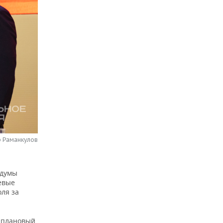
р Раманкулов
рдумы
евые
ля за
е плановый