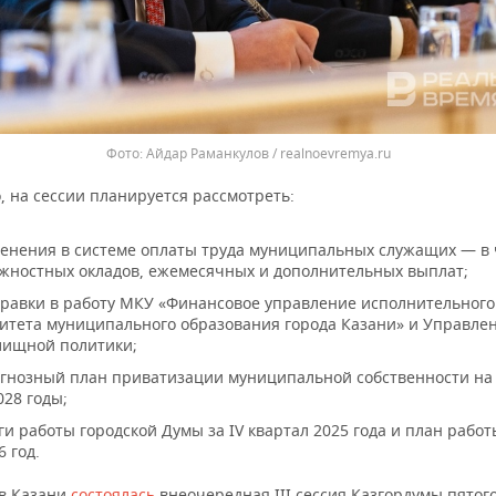
Айдар Раманкулов / realnoevremya.ru
, на сессии планируется рассмотреть:
енения в системе оплаты труда муниципальных служащих — в 
жностных окладов, ежемесячных и дополнительных выплат;
равки в работу МКУ «Финансовое управление исполнительного
итета муниципального образования города Казани» и Управле
ищной политики;
гнозный план приватизации муниципальной собственности на
28 годы;
ги работы городской Думы за IV квартал 2025 года и план работ
6 год.
 в Казани
состоялась
внеочередная III сессия Казгордумы пятого