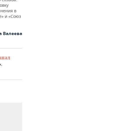
овку
енения в
е» и «Союз
а Валеева
анал
.