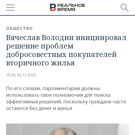
РЕГИОНЫ
ОБЩЕСТВО
Вячеслав Володин инициировал
БАШКОРТОСТАН
НОВОСТИ
решение проблем
ТАТАРСТАН
АНАЛИТИКА
добросовестных покупателей
вторичного жилья
УДМУРТИЯ
НОВОСТИ АНАЛИТИКИ
ЭКОНОМИКА
19:36, 02.12.2025
ДЕКЛАРАЦИИ О ДОХОДАХ
НОВОСТИ ЭКОНОМИКИ
ПРОМЫШЛЕННОСТЬ
По его словам, парламентарии должны
КОРОЛИ ГОСЗАКАЗА ПФО
ФИНАНСЫ
НОВОСТИ
НЕДВИЖИМОСТЬ
использовать свои полномочия для поиска
ПРОМЫШЛЕННОСТИ
эффективных решений, поскольку граждане часто
ВУЗЫ ТАТАРСТАНА
БАНКИ
НОВОСТИ НЕДВИЖИМОСТИ
АВТО
остаются без денег и жилья
АГРОПРОМ
КОМУ ПРИНАДЛЕЖАТ
БЮДЖЕТ
НОВОСТИ АВТО
БИЗНЕС
ТОРГОВЫЕ ЦЕНТРЫ
МАШИНОСТРОЕНИЕ
ТАТАРСТАНА
ИНВЕСТИЦИИ
НОВОСТИ БИЗНЕСА
ТЕХНОЛОГИИ