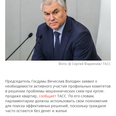
НЕФТЕХИМИЯ
РОЗНИЧНАЯ ТОРГОВЛЯ
НОВОСТИ ТЕХНОЛОГИЙ
МЕРОПРИЯТИЯ
НЕФТЬ
ТРАНСПОРТ
IT
НОВОСТИ МЕРОПРИЯТИЙ
СПОРТ
ОПК
УСЛУГИ
МЕДИА
ВЫЕЗДНАЯ РЕДАКЦИЯ
НОВОСТИ СПОРТА
ОБЩЕСТВО
ЭНЕРГЕТИКА
ТЕЛЕКОММУНИКАЦИИ
БИЗНЕС-БРАНЧИ
ФУТБОЛ
НОВОСТИ ОБЩЕСТВА
ФОТОГАЛЕРЕЯ
ONLINE-КОНФЕРЕНЦИИ
ХОККЕЙ
ВЛАСТЬ
СЮЖЕТЫ
Фото: © Сергей Фадеичев/ ТАСС
ОТКРЫТАЯ ЛЕКЦИЯ
БАСКЕТБОЛ
ИНФРАСТРУКТУРА
СПРАВОЧНИК
ВОЛЕЙБОЛ
ИСТОРИЯ
СПИСОК ПЕРСОН
ПОЛНАЯ ВЕРСИЯ
Председатель Госдумы Вячеслав Володин заявил о
необходимости активного участия профильных комитетов
в решении проблемы мошеннических схем при купле-
КИБЕРСПОРТ
КУЛЬТУРА
СПИСОК КОМПАНИЙ
продаже квартир,
сообщает
ТАСС. По его словам,
парламентарии должны использовать свои полномочия
ФИГУРНОЕ КАТАНИЕ
МЕДИЦИНА
для поиска эффективных решений, поскольку граждане
часто остаются без денег и жилья.