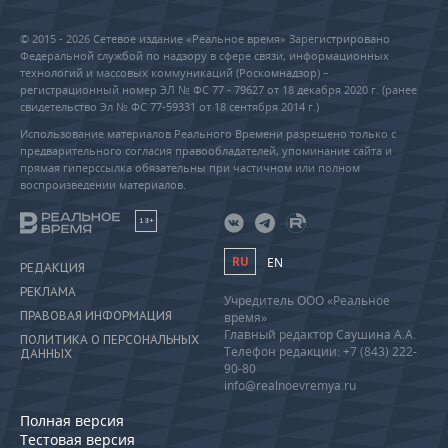
© 2015 - 2026 Сетевое издание «Реальное время» Зарегистрировано
Федеральной службой по надзору в сфере связи, информационных
технологий и массовых коммуникаций (Роскомнадзор) –
регистрационный номер ЭЛ № ФС 77 - 79627 от 18 декабря 2020 г. (ранее
свидетельство Эл № ФС 77-59331 от 18 сентября 2014 г.)
Использование материалов Реального Времени разрешено только с
предварительного согласия правообладателей, упоминание сайта и
прямая гиперссылка обязательны при частичном или полном
воспроизведении материалов.
18+
RU
EN
РЕДАКЦИЯ
РЕКЛАМА
Учредитель ООО «Реальное
ПРАВОВАЯ ИНФОРМАЦИЯ
время»
Главный редактор Саушина А.А.
ПОЛИТИКА О ПЕРСОНАЛЬНЫХ
Телефон редакции: +7 (843) 222-
ДАННЫХ
90-80
info@realnoevremya.ru
Полная версия
Тестовая версия