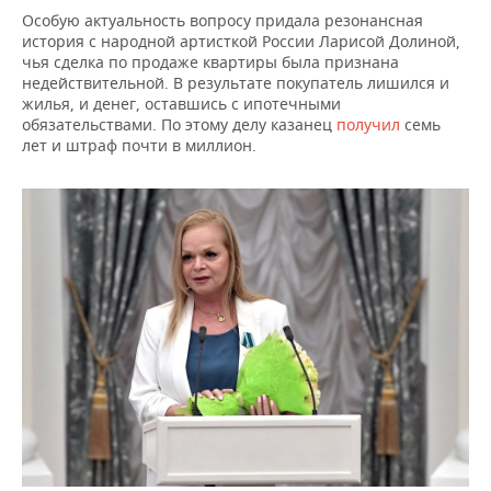
ВОДНЫЕ ВИДЫ СПОРТА
ОБРАЗОВАНИЕ
Особую актуальность вопросу придала резонансная
история с народной артисткой России Ларисой Долиной,
ХОККЕЙ С МЯЧОМ
ПРОИСШЕСТВИЯ
чья сделка по продаже квартиры была признана
недействительной. В результате покупатель лишился и
жилья, и денег, оставшись с ипотечными
обязательствами. По этому делу казанец
получил
семь
лет и штраф почти в миллион.