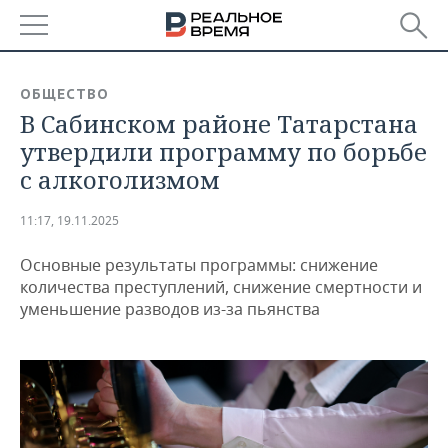
РЕГИОНЫ
ОБЩЕСТВО
В Сабинском районе Татарстана
БАШКОРТОСТАН
НОВОСТИ
утвердили программу по борьбе
ТАТАРСТАН
АНАЛИТИКА
с алкоголизмом
УДМУРТИЯ
НОВОСТИ АНАЛИТИКИ
ЭКОНОМИКА
11:17, 19.11.2025
ДЕКЛАРАЦИИ О ДОХОДАХ
НОВОСТИ ЭКОНОМИКИ
ПРОМЫШЛЕННОСТЬ
Основные результаты программы: снижение
количества преступлений, снижение смертности и
КОРОЛИ ГОСЗАКАЗА ПФО
ФИНАНСЫ
НОВОСТИ
НЕДВИЖИМОСТЬ
уменьшение разводов из-за пьянства
ПРОМЫШЛЕННОСТИ
ВУЗЫ ТАТАРСТАНА
БАНКИ
НОВОСТИ НЕДВИЖИМОСТИ
АВТО
АГРОПРОМ
КОМУ ПРИНАДЛЕЖАТ
БЮДЖЕТ
НОВОСТИ АВТО
БИЗНЕС
ТОРГОВЫЕ ЦЕНТРЫ
МАШИНОСТРОЕНИЕ
ТАТАРСТАНА
ИНВЕСТИЦИИ
НОВОСТИ БИЗНЕСА
ТЕХНОЛОГИИ