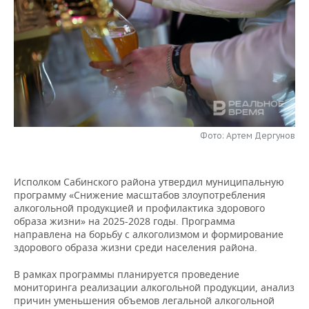
НЕФТЕХИМИЯ
РОЗНИЧНАЯ ТОРГОВЛЯ
НОВОСТИ ТЕХНОЛОГИЙ
МЕРОПРИЯТИЯ
НЕФТЬ
ТРАНСПОРТ
IT
НОВОСТИ МЕРОПРИЯТИЙ
СПОРТ
ОПК
УСЛУГИ
МЕДИА
ВЫЕЗДНАЯ РЕДАКЦИЯ
НОВОСТИ СПОРТА
ОБЩЕСТВО
ЭНЕРГЕТИКА
ТЕЛЕКОММУНИКАЦИИ
БИЗНЕС-БРАНЧИ
ФУТБОЛ
НОВОСТИ ОБЩЕСТВА
ФОТОГАЛЕРЕЯ
Фото: Артем Дергунов
ONLINE-КОНФЕРЕНЦИИ
ХОККЕЙ
ВЛАСТЬ
СЮЖЕТЫ
Исполком Сабинского района утвердил муниципальную
ОТКРЫТАЯ ЛЕКЦИЯ
БАСКЕТБОЛ
ИНФРАСТРУКТУРА
СПРАВОЧНИК
программу «Снижение масштабов злоупотребления
алкогольной продукцией и профилактика здорового
ВОЛЕЙБОЛ
ИСТОРИЯ
СПИСОК ПЕРСОН
ПОЛНАЯ ВЕРСИЯ
образа жизни» на 2025-2028 годы. Программа
направлена на борьбу с алкоголизмом и формирование
КИБЕРСПОРТ
КУЛЬТУРА
СПИСОК КОМПАНИЙ
здорового образа жизни среди населения района.
В рамках программы планируется проведение
ФИГУРНОЕ КАТАНИЕ
МЕДИЦИНА
мониторинга реализации алкогольной продукции, анализ
причин уменьшения объемов легальной алкогольной