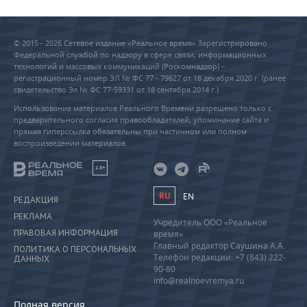
© 2015 - 2026 Сетевое издание «Реальное время» Зарегистрировано
Федеральной службой по надзору в сфере связи, информационных
технологий и массовых коммуникаций (Роскомнадзор) –
регистрационный номер ЭЛ № ФС 77 - 79627 от 18 декабря 2020 г. (ранее
свидетельство Эл № ФС 77-59331 от 18 сентября 2014 г.)
Использование материалов Реального Времени разрешено только с
предварительного согласия правообладателей, упоминание сайта и
прямая гиперссылка обязательны при частичном или полном
воспроизведении материалов.
18+
RU
EN
РЕДАКЦИЯ
РЕКЛАМА
Учредитель ООО «Реальное
ПРАВОВАЯ ИНФОРМАЦИЯ
время»
Главный редактор Саушина А.А.
ПОЛИТИКА О ПЕРСОНАЛЬНЫХ
Телефон редакции: +7 (843) 222-
ДАННЫХ
90-80
info@realnoevremya.ru
Полная версия