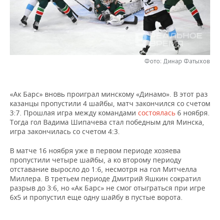
НЕФТЕХИМИЯ
РОЗНИЧНАЯ ТОРГОВЛЯ
НОВОСТИ ТЕХНОЛОГИЙ
МЕРОПРИЯТИЯ
НЕФТЬ
ТРАНСПОРТ
IT
НОВОСТИ МЕРОПРИЯТИЙ
СПОРТ
ОПК
Фото: Динар Фатыхов
УСЛУГИ
МЕДИА
ВЫЕЗДНАЯ РЕДАКЦИЯ
НОВОСТИ СПОРТА
ОБЩЕСТВО
ЭНЕРГЕТИКА
ТЕЛЕКОММУНИКАЦИИ
БИЗНЕС-БРАНЧИ
ФУТБОЛ
НОВОСТИ ОБЩЕСТВА
ФОТОГАЛЕРЕЯ
«Ак Барс» вновь проиграл минскому «Динамо». В этот раз
казанцы пропустили 4 шайбы, матч закончился со счетом
ONLINE-КОНФЕРЕНЦИИ
ХОККЕЙ
ВЛАСТЬ
СЮЖЕТЫ
3:7. Прошлая игра между командами
состоялась
6 ноября.
Тогда гол Вадима Шипачева стал победным для Минска,
ОТКРЫТАЯ ЛЕКЦИЯ
БАСКЕТБОЛ
ИНФРАСТРУКТУРА
СПРАВОЧНИК
игра закончилась со счетом 4:3.
В матче 16 ноября уже в первом периоде хозяева
ВОЛЕЙБОЛ
ИСТОРИЯ
СПИСОК ПЕРСОН
ПОЛНАЯ ВЕРСИЯ
пропустили четыре шайбы, а ко второму периоду
отставание выросло до 1:6, несмотря на гол Митчелла
КИБЕРСПОРТ
КУЛЬТУРА
СПИСОК КОМПАНИЙ
Миллера. В третьем периоде Дмитрий Яшкин сократил
разрыв до 3:6, но «Ак Барс» не смог отыграться при игре
6х5 и пропустил еще одну шайбу в пустые ворота.
ФИГУРНОЕ КАТАНИЕ
МЕДИЦИНА