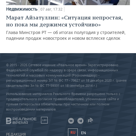
Недвижимость
07 авг, 17:32
Марат Айзатуллин: «Ситуация непростая,
но пока мы держимся устойчиво»
Глава Минстроя РТ — об итогах полугодия у строителей,
падении продаж новостроек и новом всплеске сделок
© 2015 - 2026 Сетевое издание «Реальное время» Зарегистрировано
Федеральной службой по надзору в сфере связи, информационных
технологий и массовых коммуникаций (Роскомнадзор) –
регистрационный номер ЭЛ № ФС 77 - 79627 от 18 декабря 2020 г. (ранее
свидетельство Эл № ФС 77-59331 от 18 сентября 2014 г.)
Использование материалов Реального Времени разрешено только с
предварительного согласия правообладателей, упоминание сайта и
прямая гиперссылка обязательны при частичном или полном
воспроизведении материалов.
18+
RU
EN
РЕДАКЦИЯ