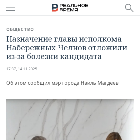
РЕГИОНЫ
ОБЩЕСТВО
Назначение главы исполкома
БАШКОРТОСТАН
НОВОСТИ
Набережных Челнов отложили
ТАТАРСТАН
АНАЛИТИКА
из-за болезни кандидата
УДМУРТИЯ
НОВОСТИ АНАЛИТИКИ
ЭКОНОМИКА
17:37, 14.11.2025
ДЕКЛАРАЦИИ О ДОХОДАХ
НОВОСТИ ЭКОНОМИКИ
ПРОМЫШЛЕННОСТЬ
Об этом сообщил мэр города Наиль Магдеев
КОРОЛИ ГОСЗАКАЗА ПФО
ФИНАНСЫ
НОВОСТИ
НЕДВИЖИМОСТЬ
ПРОМЫШЛЕННОСТИ
ВУЗЫ ТАТАРСТАНА
БАНКИ
НОВОСТИ НЕДВИЖИМОСТИ
АВТО
АГРОПРОМ
КОМУ ПРИНАДЛЕЖАТ
БЮДЖЕТ
НОВОСТИ АВТО
БИЗНЕС
ТОРГОВЫЕ ЦЕНТРЫ
МАШИНОСТРОЕНИЕ
ТАТАРСТАНА
ИНВЕСТИЦИИ
НОВОСТИ БИЗНЕСА
ТЕХНОЛОГИИ