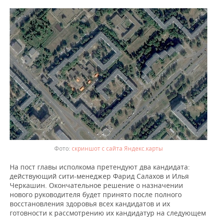
ВОДНЫЕ ВИДЫ СПОРТА
ОБРАЗОВАНИЕ
ХОККЕЙ С МЯЧОМ
ПРОИСШЕСТВИЯ
скриншот с сайта Яндекс.карты
На пост главы исполкома претендуют два кандидата:
действующий сити-менеджер Фарид Салахов и Илья
Черкашин. Окончательное решение о назначении
нового руководителя будет принято после полного
восстановления здоровья всех кандидатов и их
готовности к рассмотрению их кандидатур на следующем