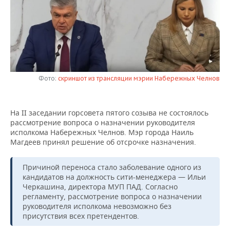
НЕФТЕХИМИЯ
РОЗНИЧНАЯ ТОРГОВЛЯ
НОВОСТИ ТЕХНОЛОГИЙ
МЕРОПРИЯТИЯ
НЕФТЬ
ТРАНСПОРТ
IT
НОВОСТИ МЕРОПРИЯТИЙ
СПОРТ
ОПК
УСЛУГИ
МЕДИА
ВЫЕЗДНАЯ РЕДАКЦИЯ
НОВОСТИ СПОРТА
ОБЩЕСТВО
ЭНЕРГЕТИКА
Фото:
скриншот из трансляции мэрии Набережных Челнов
ТЕЛЕКОММУНИКАЦИИ
БИЗНЕС-БРАНЧИ
ФУТБОЛ
НОВОСТИ ОБЩЕСТВА
ФОТОГАЛЕРЕЯ
На II заседании горсовета пятого созыва не состоялось
ONLINE-КОНФЕРЕНЦИИ
ХОККЕЙ
ВЛАСТЬ
СЮЖЕТЫ
рассмотрение вопроса о назначении руководителя
исполкома Набережных Челнов. Мэр города Наиль
ОТКРЫТАЯ ЛЕКЦИЯ
БАСКЕТБОЛ
ИНФРАСТРУКТУРА
СПРАВОЧНИК
Магдеев принял решение об отсрочке назначения.
ВОЛЕЙБОЛ
ИСТОРИЯ
СПИСОК ПЕРСОН
ПОЛНАЯ ВЕРСИЯ
Причиной переноса стало заболевание одного из
кандидатов на должность сити-менеджера — Ильи
КИБЕРСПОРТ
КУЛЬТУРА
СПИСОК КОМПАНИЙ
Черкашина, директора МУП ПАД. Согласно
регламенту, рассмотрение вопроса о назначении
руководителя исполкома невозможно без
ФИГУРНОЕ КАТАНИЕ
МЕДИЦИНА
присутствия всех претендентов.