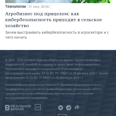
Технологии
31 июл, 00:00
Агробизнес под прицелом: как
кибербезопасность приходит в сельское
хозяйство
Зачем выстраивать кибербезопасность в агросекторе и с
чего начать
© 2015 - 2026 Сетевое издание «Реальное время» Зарегистрировано
Федеральной службой по надзору в сфере связи, информационных
технологий и массовых коммуникаций (Роскомнадзор) –
регистрационный номер ЭЛ № ФС 77 - 79627 от 18 декабря 2020 г. (ранее
свидетельство Эл № ФС 77-59331 от 18 сентября 2014 г.)
Использование материалов Реального Времени разрешено только с
предварительного согласия правообладателей, упоминание сайта и
прямая гиперссылка обязательны при частичном или полном
воспроизведении материалов.
18+