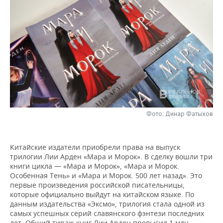
НЕФТЕХИМИЯ
РОЗНИЧНАЯ ТОРГОВЛЯ
НОВОСТИ ТЕХНОЛОГИЙ
МЕРОПРИЯТИЯ
НЕФТЬ
ТРАНСПОРТ
IT
НОВОСТИ МЕРОПРИЯТИЙ
СПОРТ
ОПК
УСЛУГИ
МЕДИА
ВЫЕЗДНАЯ РЕДАКЦИЯ
НОВОСТИ СПОРТА
ОБЩЕСТВО
ЭНЕРГЕТИКА
ТЕЛЕКОММУНИКАЦИИ
БИЗНЕС-БРАНЧИ
ФУТБОЛ
НОВОСТИ ОБЩЕСТВА
ФОТОГАЛЕРЕЯ
ONLINE-КОНФЕРЕНЦИИ
ХОККЕЙ
ВЛАСТЬ
СЮЖЕТЫ
Фото: Динар Фатыхов
ОТКРЫТАЯ ЛЕКЦИЯ
БАСКЕТБОЛ
ИНФРАСТРУКТУРА
СПРАВОЧНИК
Китайские издатели приобрели права на выпуск
ВОЛЕЙБОЛ
ИСТОРИЯ
СПИСОК ПЕРСОН
ПОЛНАЯ ВЕРСИЯ
трилогии Лии Арден «Мара и Морок». В сделку вошли три
книги цикла — «Мара и Морок», «Мара и Морок.
Особенная Тень» и «Мара и Морок. 500 лет назад». Это
КИБЕРСПОРТ
КУЛЬТУРА
СПИСОК КОМПАНИЙ
первые произведения российской писательницы,
которые официально выйдут на китайском языке. По
ФИГУРНОЕ КАТАНИЕ
МЕДИЦИНА
данным издательства «Эксмо», трилогия стала одной из
самых успешных серий славянского фэнтези последних
лет. Общий тираж книг Лии Арден превысил 1 млн