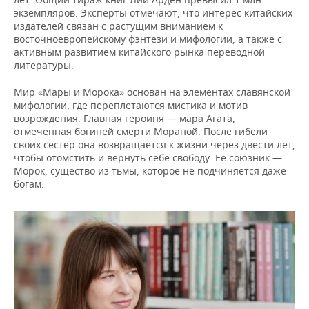
ВОДНЫЕ ВИДЫ СПОРТА
ОБРАЗОВАНИЕ
экземпляров. Эксперты отмечают, что интерес китайских
издателей связан с растущим вниманием к
ХОККЕЙ С МЯЧОМ
ПРОИСШЕСТВИЯ
восточноевропейскому фэнтези и мифологии, а также с
активным развитием китайского рынка переводной
литературы.
Мир «Мары и Морока» основан на элементах славянской
мифологии, где переплетаются мистика и мотив
возрождения. Главная героиня — мара Агата,
отмеченная богиней смерти Мораной. После гибели
своих сестер она возвращается к жизни через двести лет,
чтобы отомстить и вернуть себе свободу. Ее союзник —
Морок, существо из тьмы, которое не подчиняется даже
богам.