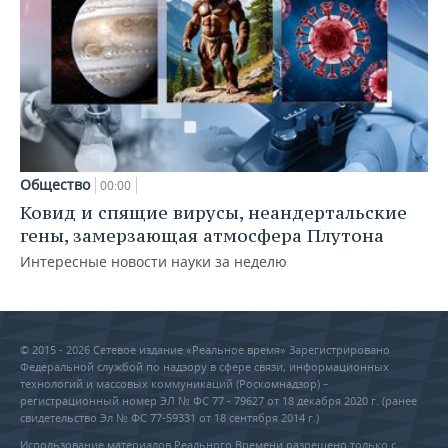
Общество
00:00
Ковид и спящие вирусы, неандертальские
гены, замерзающая атмосфера Плутона
Интересные новости науки за неделю
© 2015 - 2026 Сетевое издание «Реальное время» Зарегистрировано
Федеральной службой по надзору в сфере связи, информационных
технологий и массовых коммуникаций (Роскомнадзор) –
регистрационный номер ЭЛ № ФС 77 - 79627 от 18 декабря 2020 г. (ранее
свидетельство Эл № ФС 77-59331 от 18 сентября 2014 г.)
Использование материалов Реального Времени разрешено только с