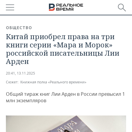
РЕГИОНЫ
ОБЩЕСТВО
Китай приобрел права на три
БАШКОРТОСТАН
НОВОСТИ
книги серии «Мара и Морок»
ТАТАРСТАН
АНАЛИТИКА
российской писательницы Лии
Арден
УДМУРТИЯ
НОВОСТИ АНАЛИТИКИ
ЭКОНОМИКА
20:41, 13.11.2025
ДЕКЛАРАЦИИ О ДОХОДАХ
НОВОСТИ ЭКОНОМИКИ
ПРОМЫШЛЕННОСТЬ
Сюжет:
Книжная полка «Реального времени»
КОРОЛИ ГОСЗАКАЗА ПФО
ФИНАНСЫ
НОВОСТИ
НЕДВИЖИМОСТЬ
ПРОМЫШЛЕННОСТИ
Общий тираж книг Лии Арден в России превысил 1
млн экземпляров
ВУЗЫ ТАТАРСТАНА
БАНКИ
НОВОСТИ НЕДВИЖИМОСТИ
АВТО
АГРОПРОМ
КОМУ ПРИНАДЛЕЖАТ
БЮДЖЕТ
НОВОСТИ АВТО
БИЗНЕС
ТОРГОВЫЕ ЦЕНТРЫ
МАШИНОСТРОЕНИЕ
ТАТАРСТАНА
ИНВЕСТИЦИИ
НОВОСТИ БИЗНЕСА
ТЕХНОЛОГИИ