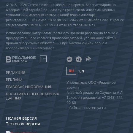
© 2015 - 2026 Сетевое издание «Реальное время» Зарегистрировано
Федеральной службой по надзору в сфере связи, информационных
технологий и массовых коммуникаций (Роскомнадзор) –
регистрационный номер ЭЛ № ФС 77 - 79627 от 18 декабря 2020 г. (ранее
свидетельство Эл № ФС 77-59331 от 18 сентября 2014 г.)
Использование материалов Реального Времени разрешено только с
предварительного согласия правообладателей, упоминание сайта и
прямая гиперссылка обязательны при частичном или полном
воспроизведении материалов.
18+
RU
EN
РЕДАКЦИЯ
РЕКЛАМА
Учредитель ООО «Реальное
ПРАВОВАЯ ИНФОРМАЦИЯ
время»
Главный редактор Саушина А.А.
ПОЛИТИКА О ПЕРСОНАЛЬНЫХ
Телефон редакции: +7 (843) 222-
ДАННЫХ
90-80
info@realnoevremya.ru
Полная версия
Тестовая версия