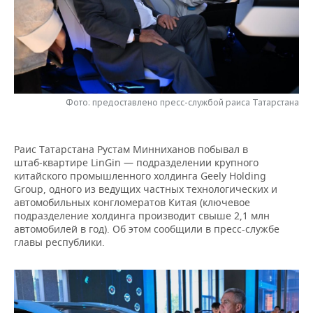
НЕФТЕХИМИЯ
РОЗНИЧНАЯ ТОРГОВЛЯ
НОВОСТИ ТЕХНОЛОГИЙ
МЕРОПРИЯТИЯ
НЕФТЬ
ТРАНСПОРТ
IT
НОВОСТИ МЕРОПРИЯТИЙ
СПОРТ
ОПК
УСЛУГИ
МЕДИА
ВЫЕЗДНАЯ РЕДАКЦИЯ
НОВОСТИ СПОРТА
ОБЩЕСТВО
ЭНЕРГЕТИКА
Фото: предоставлено пресс-службой раиса Татарстана
ТЕЛЕКОММУНИКАЦИИ
БИЗНЕС-БРАНЧИ
ФУТБОЛ
НОВОСТИ ОБЩЕСТВА
ФОТОГАЛЕРЕЯ
Раис Татарстана Рустам Минниханов побывал в
ONLINE-КОНФЕРЕНЦИИ
ХОККЕЙ
ВЛАСТЬ
СЮЖЕТЫ
штаб‑квартире LinGin — подразделении крупного
китайского промышленного холдинга Geely Holding
ОТКРЫТАЯ ЛЕКЦИЯ
БАСКЕТБОЛ
ИНФРАСТРУКТУРА
СПРАВОЧНИК
Group, одного из ведущих частных технологических и
автомобильных конгломератов Китая (ключевое
подразделение холдинга производит свыше 2,1 млн
ВОЛЕЙБОЛ
ИСТОРИЯ
СПИСОК ПЕРСОН
ПОЛНАЯ ВЕРСИЯ
автомобилей в год). Об этом сообщили в пресс-службе
главы республики.
КИБЕРСПОРТ
КУЛЬТУРА
СПИСОК КОМПАНИЙ
ФИГУРНОЕ КАТАНИЕ
МЕДИЦИНА