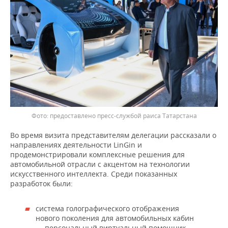
ВОДНЫЕ ВИДЫ СПОРТА
ОБРАЗОВАНИЕ
ХОККЕЙ С МЯЧОМ
ПРОИСШЕСТВИЯ
предоставлено пресс-службой раиса Татарстана
Во время визита представителям делегации рассказали о
направлениях деятельности LinGin и
продемонстрировали комплексные решения для
автомобильной отрасли с акцентом на технологии
искусственного интеллекта. Среди показанных
разработок были:
система голографического отображения
нового поколения для автомобильных кабин
— персональный виртуальный помощник