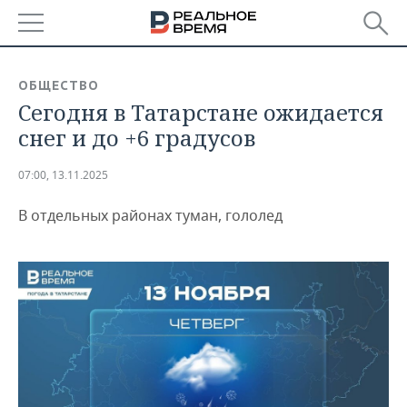
РЕГИОНЫ
ОБЩЕСТВО
Сегодня в Татарстане ожидается
БАШКОРТОСТАН
НОВОСТИ
снег и до +6 градусов
ТАТАРСТАН
АНАЛИТИКА
07:00, 13.11.2025
УДМУРТИЯ
НОВОСТИ АНАЛИТИКИ
ЭКОНОМИКА
В отдельных районах туман, гололед
ДЕКЛАРАЦИИ О ДОХОДАХ
НОВОСТИ ЭКОНОМИКИ
ПРОМЫШЛЕННОСТЬ
КОРОЛИ ГОСЗАКАЗА ПФО
ФИНАНСЫ
НОВОСТИ
НЕДВИЖИМОСТЬ
ПРОМЫШЛЕННОСТИ
ВУЗЫ ТАТАРСТАНА
БАНКИ
НОВОСТИ НЕДВИЖИМОСТИ
АВТО
АГРОПРОМ
КОМУ ПРИНАДЛЕЖАТ
БЮДЖЕТ
НОВОСТИ АВТО
БИЗНЕС
ТОРГОВЫЕ ЦЕНТРЫ
МАШИНОСТРОЕНИЕ
ТАТАРСТАНА
ИНВЕСТИЦИИ
НОВОСТИ БИЗНЕСА
ТЕХНОЛОГИИ