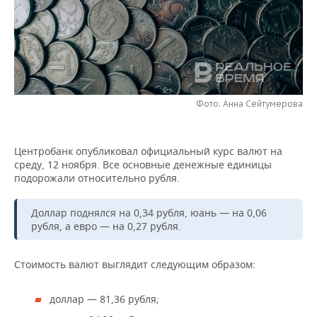
НЕФТЕХИМИЯ
РОЗНИЧНАЯ ТОРГОВЛЯ
НОВОСТИ ТЕХНОЛОГИЙ
МЕРОПРИЯТИЯ
НЕФТЬ
ТРАНСПОРТ
IT
НОВОСТИ МЕРОПРИЯТИЙ
СПОРТ
ОПК
УСЛУГИ
МЕДИА
ВЫЕЗДНАЯ РЕДАКЦИЯ
НОВОСТИ СПОРТА
ОБЩЕСТВО
ЭНЕРГЕТИКА
Фото: Анна Сейтумерова
ТЕЛЕКОММУНИКАЦИИ
БИЗНЕС-БРАНЧИ
ФУТБОЛ
НОВОСТИ ОБЩЕСТВА
ФОТОГАЛЕРЕЯ
Центробанк опубликовал официальный курс валют на
ONLINE-КОНФЕРЕНЦИИ
ХОККЕЙ
ВЛАСТЬ
СЮЖЕТЫ
среду, 12 ноября. Все основные денежные единицы
подорожали относительно рубля.
ОТКРЫТАЯ ЛЕКЦИЯ
БАСКЕТБОЛ
ИНФРАСТРУКТУРА
СПРАВОЧНИК
Доллар поднялся на 0,34 рубля, юань — на 0,06
ВОЛЕЙБОЛ
ИСТОРИЯ
СПИСОК ПЕРСОН
ПОЛНАЯ ВЕРСИЯ
рубля, а евро — на 0,27 рубля.
КИБЕРСПОРТ
КУЛЬТУРА
СПИСОК КОМПАНИЙ
Стоимость валют выглядит следующим образом:
ФИГУРНОЕ КАТАНИЕ
МЕДИЦИНА
доллар — 81,36 рубля;