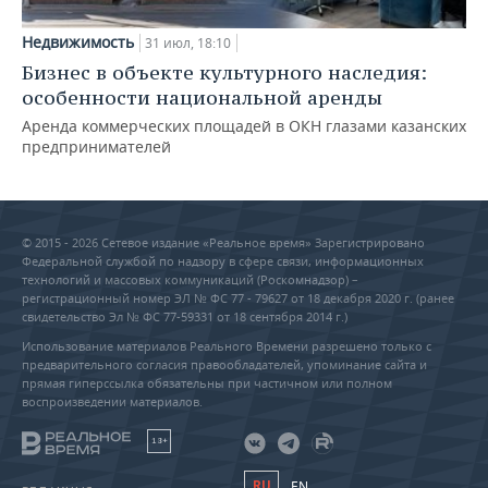
Недвижимость
31 июл, 18:10
Бизнес в объекте культурного наследия:
особенности национальной аренды
Аренда коммерческих площадей в ОКН глазами казанских
предпринимателей
© 2015 - 2026 Сетевое издание «Реальное время» Зарегистрировано
Федеральной службой по надзору в сфере связи, информационных
технологий и массовых коммуникаций (Роскомнадзор) –
регистрационный номер ЭЛ № ФС 77 - 79627 от 18 декабря 2020 г. (ранее
свидетельство Эл № ФС 77-59331 от 18 сентября 2014 г.)
Использование материалов Реального Времени разрешено только с
предварительного согласия правообладателей, упоминание сайта и
прямая гиперссылка обязательны при частичном или полном
воспроизведении материалов.
18+
RU
EN