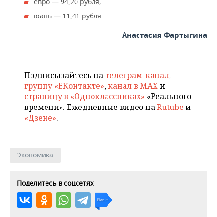
ВОДНЫЕ ВИДЫ СПОРТА
ОБРАЗОВАНИЕ
евро — 94,20 рубля;
юань — 11,41 рубля.
ХОККЕЙ С МЯЧОМ
ПРОИСШЕСТВИЯ
Анастасия Фартыгина
Подписывайтесь на
телеграм-канал
,
группу «ВКонтакте»
,
канал в MAX
и
страницу в «Одноклассниках»
«Реального
времени». Ежедневные видео на
Rutube
и
«Дзене»
.
Экономика
Поделитесь в соцсетях