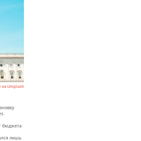
z на Unsplash
ановку
es.
кт бюджета
ался лишь