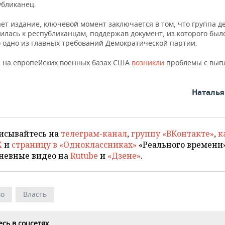
убликанец.
ет издание, ключевой момент заключается в том, что группа д
илась к республиканцам, поддержав документ, из которого был
 одно из главных требований Демократической партии.
 на европейских военных базах США
возникли
проблемы с вып
Наталь
исывайтесь на
телеграм-канал
,
группу «ВКонтакте»
,
к
X
и
страницу в «Одноклассниках»
«Реального времени»
невные видео на
Rutube
и
«Дзене»
.
во
Власть
сь в соцсетях