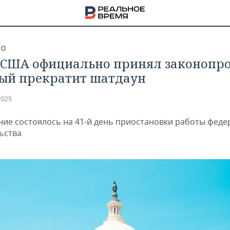
ВО
 США официально принял законопро
ый прекратит шатдаун
2025
ние состоялось на 41‑й день приостановки работы фед
ьства
НА