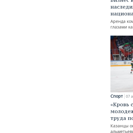
наследи
национ
Аренда ко
глазами к
Спорт
07 а
«Кровь 
молодеж
труда п
Казанцы о
альметьев