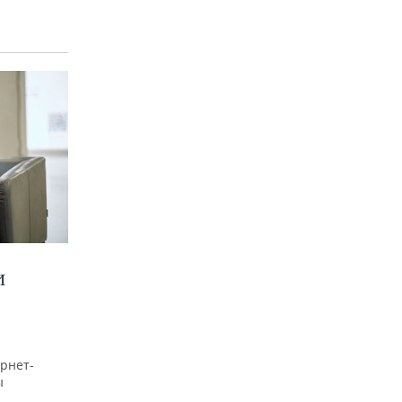
И
рнет-
ы