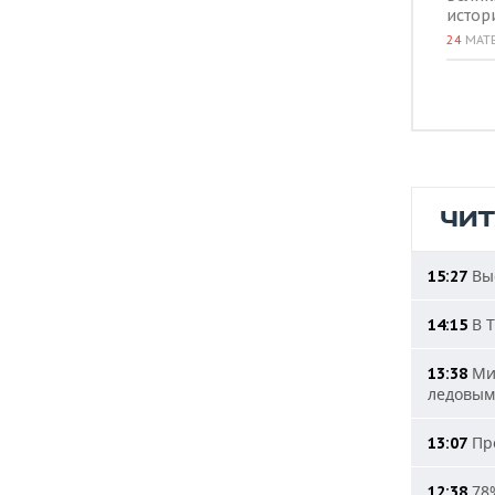
истор
24
МАТ
ЧИ
Выс
15:27
В Т
14:15
Мин
13:38
ледовым
Про
13:07
78%
12:38