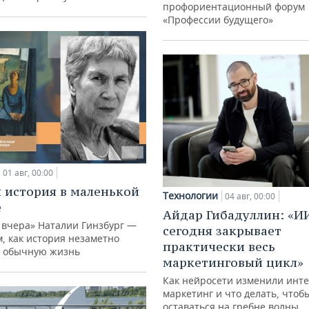
профориентационный форум
«Профессии будущего»
01 авг, 00:00
 история в маленькой
Технологии
04 авг, 00:00
е
Айдар Гибадуллин: «И
 вчера» Наталии Гинзбург —
сегодня закрывает
м, как история незаметно
практически весь
 обычную жизнь
маркетинговый цикл»
Как нейросети изменили инте
маркетинг и что делать, чтоб
оставаться на гребне волны