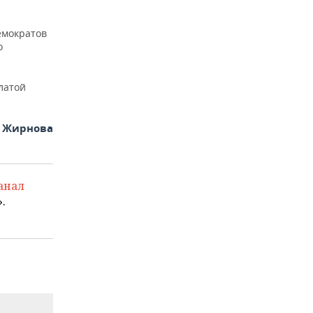
емократов
о
латой
я Жирнова
анал
.