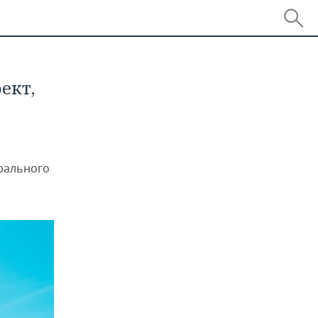
ект,
ерального