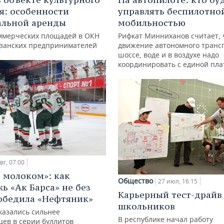
я: особенности
управлять беспилотно
альной аренды
мобильностью
ммерческих площадей в ОКН
Рифкат Минниханов считает, 
азанских предпринимателей
движение автономного транс
шоссе, воде и в воздухе надо
координировать с единой пл
вг, 07:00
с молоком»: как
Общество
27 июл, 16:15
ь «Ак Барса» не без
Карьерный тест-драйв
обедила «Нефтяник»
школьников
казались сильнее
В республике начал работу
цев в серии буллитов