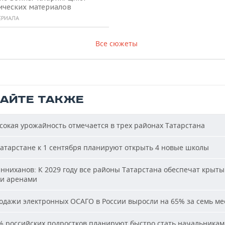
ических материалов
ЕРИАЛА
Все сюжеты
ТАЙТЕ ТАКЖЕ
окая урожайность отмечается в трех районах Татарстана
атарстане к 1 сентября планируют открыть 4 новые школы
ниханов: К 2029 году все районы Татарстана обеспечат крыт
и аренами
дажи электронных ОСАГО в России выросли на 65% за семь ме
 российских подростков планируют быстро стать начальника