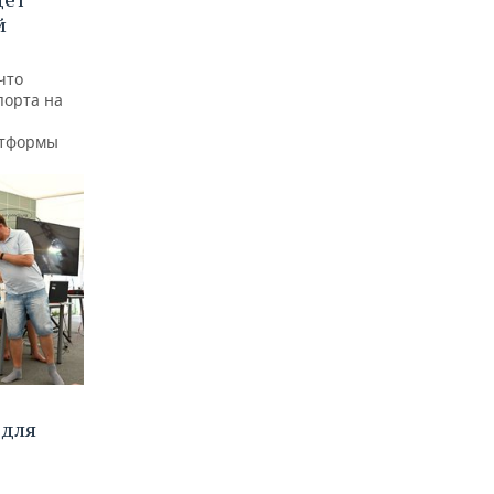
й
что
порта на
атформы
 для