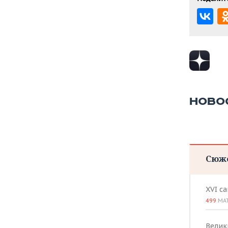
НОВО
Сюж
XVI с
499
МА
Велик