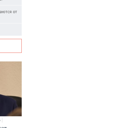
аются от
5
дет