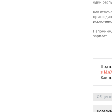
ВОДНЫЕ ВИДЫ СПОРТА
ОБРАЗОВАНИЕ
один респ
Как отмеча
ХОККЕЙ С МЯЧОМ
ПРОИСШЕСТВИЯ
присоедин
исключено
Напомним,
зарплат.
Подп
в MA
Ежед
Общест
Поделите