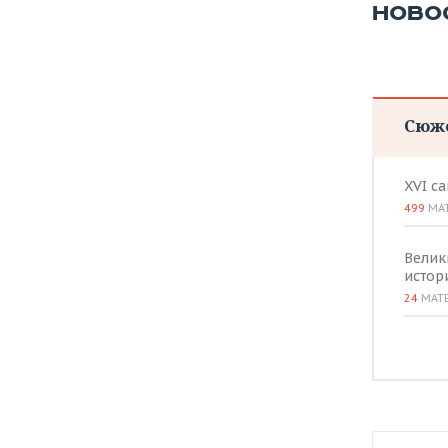
ВОДНЫЕ ВИДЫ СПОРТА
ОБРАЗОВАНИЕ
НОВО
ХОККЕЙ С МЯЧОМ
ПРОИСШЕСТВИЯ
Сюж
XVI с
499
МА
Велик
истор
24
МАТ