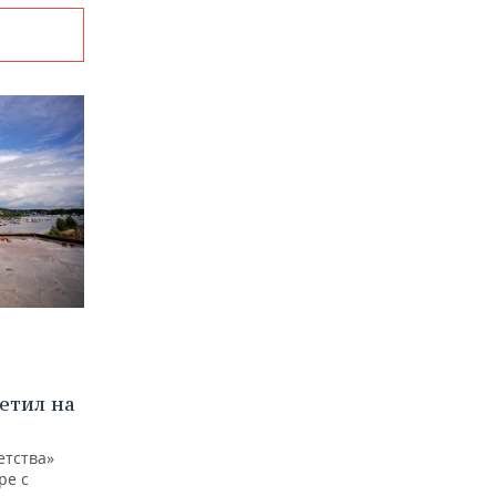
етил на
етства»
ре с