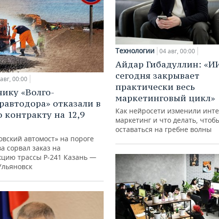
Технологии
04 авг, 00:00
Айдар Гибадуллин: «И
сегодня закрывает
авг, 00:00
практически весь
ику «Волго-
маркетинговый цикл»
равтодора» отказали в
Как нейросети изменили инте
о контракту на 12,9
маркетинг и что делать, чтоб
оставаться на гребне волны
овский автомост» на пороге
а сорвал заказ на
кцию трассы Р‑241 Казань —
Ульяновск