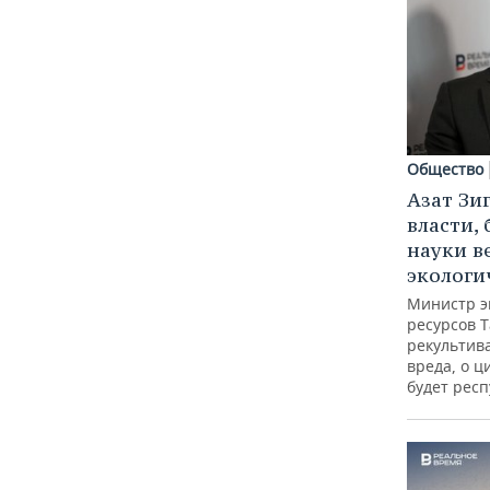
Общество
Азат Зи
власти, 
науки в
экологи
Министр э
ресурсов Т
рекультив
вреда, о ц
будет респ