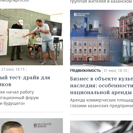
группой жителей в казанском
27 июл, 16:15
Недвижимость
31 июл, 18:10
ый тест-драйв для
Бизнес в объекте куль
иков
наследия: особенност
национальной аренды
ке начал работу
нтационный форум
Аренда коммерческих площад
и будущего»
глазами казанских предприн