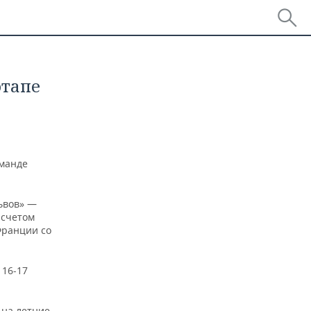
этапе
оманде
ьвов» —
 счетом
Франции со
 16-17
 на летние