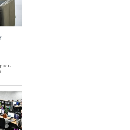
И
рнет-
ы