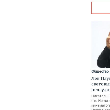
Общество
Лев Нау
световы
целлуло
Писатель 
что Homo 
кинематогр
Homo cine