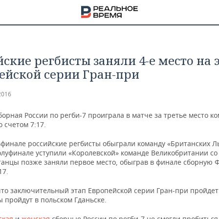
йские регбисты заняли 4-е место на 
ейской серии Гран-при
2016
орная России по регби-7 проиграла в матче за третье место к
 счетом 7:17.
ьфинале российские регбисты обыграли команду «Британских Л
полуфинале уступили «Королевской» команде Великобритании со
итанцы позже заняли первое место, обыграв в финале сборную 
17.
что заключительный этап Европейской серии Гран-при пройдет
НА
 пройдут в польском Гданьске.
ская
и
женская
сборные России по регби-7 не смогли пробиться