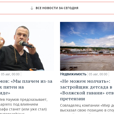
ВСЕ НОВОСТИ ЗА СЕГОДНЯ
Недвижимость
05 авг, 00:00
05 авг, 00:00
мов: «Мы плачем из-за
«Не можем молчать»:
х пятен на
застройщик детсада в
иде»
«Волжской гавани» отв
претензии
Лев Наумов предсказывает,
sapiens под влиянием
Совладелец компании «Мир д
афа станет (или уже стал)
высказал свою позицию в спо
matographicus