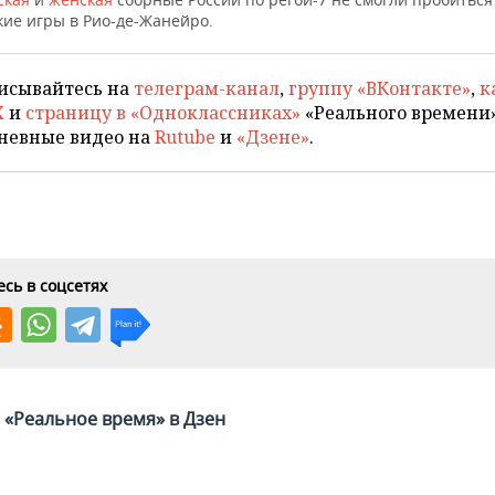
ие игры в Рио-де-Жанейро.
исывайтесь на
телеграм-канал
,
группу «ВКонтакте»
,
к
X
и
страницу в «Одноклассниках»
«Реального времени»
невные видео на
Rutube
и
«Дзене»
.
сь в соцсетях
«Реальное время» в Дзен