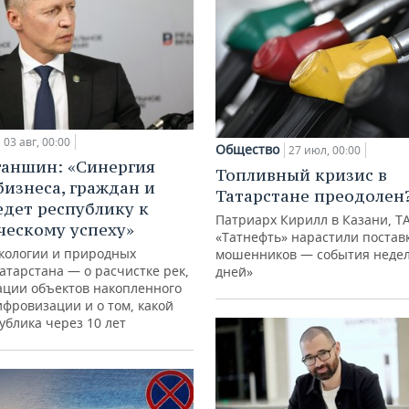
03 авг, 00:00
Общество
27 июл, 00:00
ганшин: «Синергия
Топливный кризис в
бизнеса, граждан и
Татарстане преодолен
едет республику к
Патриарх Кирилл в Казани, Т
ческому успеху»
«Татнефть» нарастили поставк
кологии и природных
мошенников — события недел
атарстана — о расчистке рек,
дней»
ации объектов накопленного
ифровизации и о том, какой
ублика через 10 лет