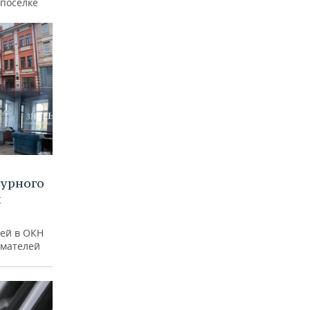
 поселке
турного
и
ей в ОКН
имателей