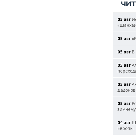
ЧИ
Ис
05 авг
«Шанха
«Р
05 авг
В 
05 авг
Ал
05 авг
переход
Ан
05 авг
Дадонова
Ро
05 авг
зимнему
Шл
04 авг
Европы