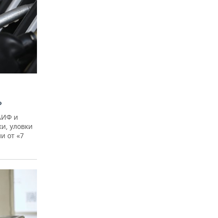
?
АИФ и
и, уловки
и от «7