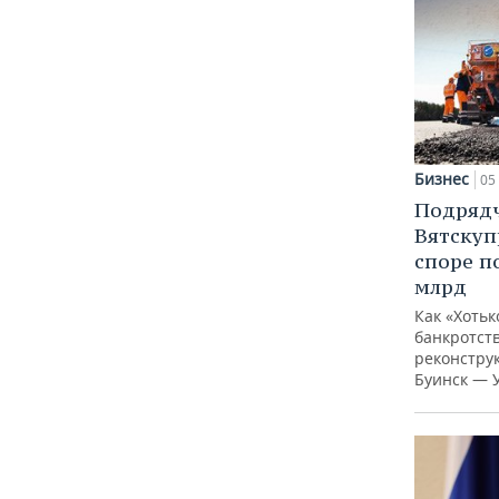
Бизнес
05 
Подрядч
Вятскуп
споре п
млрд
Как «Хотьк
банкротств
реконстру
Буинск — 