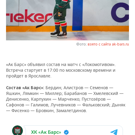
НЕФТЕХИМИЯ
РОЗНИЧНАЯ ТОРГОВЛЯ
НОВОСТИ ТЕХНОЛОГИЙ
МЕРОПРИЯТИЯ
НЕФТЬ
ТРАНСПОРТ
IT
НОВОСТИ МЕРОПРИЯТИЙ
СПОРТ
ОПК
УСЛУГИ
МЕДИА
ВЫЕЗДНАЯ РЕДАКЦИЯ
НОВОСТИ СПОРТА
ОБЩЕСТВО
ЭНЕРГЕТИКА
Фото:
взято с сайта ak-bars.ru
ТЕЛЕКОММУНИКАЦИИ
БИЗНЕС-БРАНЧИ
ФУТБОЛ
НОВОСТИ ОБЩЕСТВА
ФОТОГАЛЕРЕЯ
«Ак Барс» объявил состав на матч с «Локомотивом».
ONLINE-КОНФЕРЕНЦИИ
ХОККЕЙ
ВЛАСТЬ
СЮЖЕТЫ
Встреча стартует в 17:00 по московскому времени и
пройдет в Ярославле.
ОТКРЫТАЯ ЛЕКЦИЯ
БАСКЕТБОЛ
ИНФРАСТРУКТУРА
СПРАВОЧНИК
Бердин; Алистров — Семенов —
Состав «Ак Барс»:
Яшкин, Лямкин — Миллер; Барабанов — Хмелевский —
ВОЛЕЙБОЛ
ИСТОРИЯ
СПИСОК ПЕРСОН
ПОЛНАЯ ВЕРСИЯ
Денисенко, Карпухин — Марченко; Пустозёров —
Сафонов — Галимов, Лучевников — Фальковский; Дыняк
КИБЕРСПОРТ
КУЛЬТУРА
СПИСОК КОМПАНИЙ
— Фисенко — Бровкин, Замалетдинов.
ФИГУРНОЕ КАТАНИЕ
МЕДИЦИНА