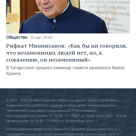
Общество
03 авг, 00:00
Рифкат Минниханов: «Как бы ни говорили,
что незаменимых людей нет, но, к
сожалению, он незаменимый»
В Татарстане прошел семинар памяти археолога Фаяза
Хузина
© 2015 - 2026 Сетевое издание «Реальное время» Зарегистрировано
Федеральной службой по надзору в сфере связи, информационных
технологий и массовых коммуникаций (Роскомнадзор) –
регистрационный номер ЭЛ № ФС 77 - 79627 от 18 декабря 2020 г. (ранее
свидетельство Эл № ФС 77-59331 от 18 сентября 2014 г.)
Использование материалов Реального Времени разрешено только с
предварительного согласия правообладателей, упоминание сайта и