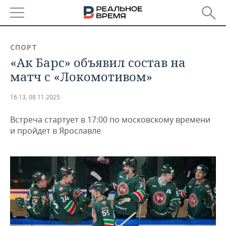
РЕГИОНЫ
СПОРТ
«Ак Барс» объявил состав на
БАШКОРТОСТАН
НОВОСТИ
матч с «Локомотивом»
ТАТАРСТАН
АНАЛИТИКА
16:13, 08.11.2025
УДМУРТИЯ
НОВОСТИ АНАЛИТИКИ
ЭКОНОМИКА
Встреча стартует в 17:00 по московскому времени
ДЕКЛАРАЦИИ О ДОХОДАХ
НОВОСТИ ЭКОНОМИКИ
ПРОМЫШЛЕННОСТЬ
и пройдет в Ярославле
КОРОЛИ ГОСЗАКАЗА ПФО
ФИНАНСЫ
НОВОСТИ
НЕДВИЖИМОСТЬ
ПРОМЫШЛЕННОСТИ
ВУЗЫ ТАТАРСТАНА
БАНКИ
НОВОСТИ НЕДВИЖИМОСТИ
АВТО
АГРОПРОМ
КОМУ ПРИНАДЛЕЖАТ
БЮДЖЕТ
НОВОСТИ АВТО
БИЗНЕС
ТОРГОВЫЕ ЦЕНТРЫ
МАШИНОСТРОЕНИЕ
ТАТАРСТАНА
ИНВЕСТИЦИИ
НОВОСТИ БИЗНЕСА
ТЕХНОЛОГИИ