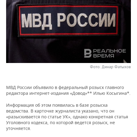
НЕФТЕХИМИЯ
РОЗНИЧНАЯ ТОРГОВЛЯ
НОВОСТИ ТЕХНОЛОГИЙ
МЕРОПРИЯТИЯ
НЕФТЬ
ТРАНСПОРТ
IT
НОВОСТИ МЕРОПРИЯТИЙ
СПОРТ
ОПК
УСЛУГИ
МЕДИА
ВЫЕЗДНАЯ РЕДАКЦИЯ
НОВОСТИ СПОРТА
ОБЩЕСТВО
ЭНЕРГЕТИКА
ТЕЛЕКОММУНИКАЦИИ
БИЗНЕС-БРАНЧИ
ФУТБОЛ
НОВОСТИ ОБЩЕСТВА
ФОТОГАЛЕРЕЯ
ONLINE-КОНФЕРЕНЦИИ
ХОККЕЙ
ВЛАСТЬ
Фото: Динар Фатыхов
СЮЖЕТЫ
ОТКРЫТАЯ ЛЕКЦИЯ
БАСКЕТБОЛ
ИНФРАСТРУКТУРА
СПРАВОЧНИК
МВД России объявило в федеральный розыск главного
редактора интернет-издания «Довод»** Илью Косыгина*.
ВОЛЕЙБОЛ
ИСТОРИЯ
СПИСОК ПЕРСОН
ПОЛНАЯ ВЕРСИЯ
Информация об этом появилась в базе розыска
КИБЕРСПОРТ
КУЛЬТУРА
СПИСОК КОМПАНИЙ
ведомства. В карточке журналиста указано, что он
«разыскивается по статье УК», однако конкретная статья
Уголовного кодекса, по которой ведется розыск, не
ФИГУРНОЕ КАТАНИЕ
МЕДИЦИНА
уточняется.