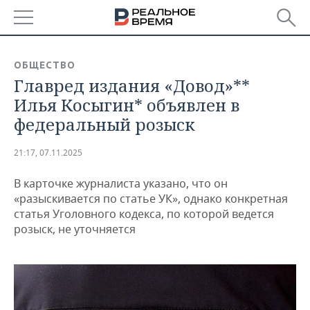
РЕГИОНЫ
ОБЩЕСТВО
Главред издания «Довод»**
БАШКОРТОСТАН
НОВОСТИ
Илья Косыгин* объявлен в
ТАТАРСТАН
АНАЛИТИКА
федеральный розыск
УДМУРТИЯ
НОВОСТИ АНАЛИТИКИ
ЭКОНОМИКА
21:17, 07.11.2025
ДЕКЛАРАЦИИ О ДОХОДАХ
НОВОСТИ ЭКОНОМИКИ
ПРОМЫШЛЕННОСТЬ
В карточке журналиста указано, что он
«разыскивается по статье УК», однако конкретная
КОРОЛИ ГОСЗАКАЗА ПФО
ФИНАНСЫ
НОВОСТИ
НЕДВИЖИМОСТЬ
статья Уголовного кодекса, по которой ведется
ПРОМЫШЛЕННОСТИ
розыск, не уточняется
ВУЗЫ ТАТАРСТАНА
БАНКИ
НОВОСТИ НЕДВИЖИМОСТИ
АВТО
АГРОПРОМ
КОМУ ПРИНАДЛЕЖАТ
БЮДЖЕТ
НОВОСТИ АВТО
БИЗНЕС
ТОРГОВЫЕ ЦЕНТРЫ
МАШИНОСТРОЕНИЕ
ТАТАРСТАНА
ИНВЕСТИЦИИ
НОВОСТИ БИЗНЕСА
ТЕХНОЛОГИИ