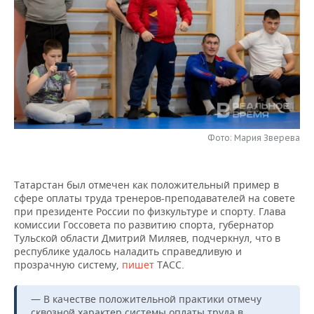
НЕФТЕХИМИЯ
РОЗНИЧНАЯ ТОРГОВЛЯ
НОВОСТИ ТЕХНОЛОГИЙ
МЕРОПРИЯТИЯ
НЕФТЬ
ТРАНСПОРТ
IT
НОВОСТИ МЕРОПРИЯТИЙ
СПОРТ
ОПК
УСЛУГИ
МЕДИА
ВЫЕЗДНАЯ РЕДАКЦИЯ
НОВОСТИ СПОРТА
ОБЩЕСТВО
ЭНЕРГЕТИКА
ТЕЛЕКОММУНИКАЦИИ
БИЗНЕС-БРАНЧИ
ФУТБОЛ
НОВОСТИ ОБЩЕСТВА
ФОТОГАЛЕРЕЯ
Фото: Мария Зверева
ONLINE-КОНФЕРЕНЦИИ
ХОККЕЙ
ВЛАСТЬ
СЮЖЕТЫ
Татарстан был отмечен как положительный пример в
ОТКРЫТАЯ ЛЕКЦИЯ
БАСКЕТБОЛ
ИНФРАСТРУКТУРА
СПРАВОЧНИК
сфере оплаты труда тренеров-преподавателей на совете
при президенте России по физкультуре и спорту. Глава
ВОЛЕЙБОЛ
ИСТОРИЯ
СПИСОК ПЕРСОН
ПОЛНАЯ ВЕРСИЯ
комиссии Госсовета по развитию спорта, губернатор
Тульской области Дмитрий Миляев, подчеркнул, что в
КИБЕРСПОРТ
КУЛЬТУРА
СПИСОК КОМПАНИЙ
республике удалось наладить справедливую и
прозрачную систему,
пишет
ТАСС.
ФИГУРНОЕ КАТАНИЕ
МЕДИЦИНА
— В качестве положительной практики отмечу
сквозной характер системы оплаты труда в