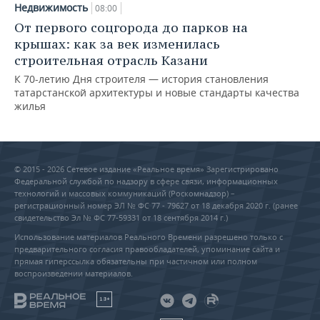
Недвижимость
08:00
От первого соцгорода до парков на
крышах: как за век изменилась
строительная отрасль Казани
К 70-летию Дня строителя — история становления
татарстанской архитектуры и новые стандарты качества
жилья
© 2015 - 2026 Сетевое издание «Реальное время» Зарегистрировано
Федеральной службой по надзору в сфере связи, информационных
технологий и массовых коммуникаций (Роскомнадзор) –
регистрационный номер ЭЛ № ФС 77 - 79627 от 18 декабря 2020 г. (ранее
свидетельство Эл № ФС 77-59331 от 18 сентября 2014 г.)
Использование материалов Реального Времени разрешено только с
предварительного согласия правообладателей, упоминание сайта и
прямая гиперссылка обязательны при частичном или полном
воспроизведении материалов.
18+