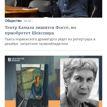
Общество
00:00
Театр Камала лишится Фоссе, но
приобретет Шекспира
Пьеса норвежского драматурга уйдет из репертуара в
декабре: запретили правообладатели