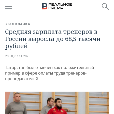
РЕГИОНЫ
ЭКОНОМИКА
Средняя зарплата тренеров в
БАШКОРТОСТАН
НОВОСТИ
России выросла до 68,5 тысячи
ТАТАРСТАН
АНАЛИТИКА
рублей
УДМУРТИЯ
НОВОСТИ АНАЛИТИКИ
ЭКОНОМИКА
20:58, 07.11.2025
ДЕКЛАРАЦИИ О ДОХОДАХ
НОВОСТИ ЭКОНОМИКИ
ПРОМЫШЛЕННОСТЬ
Татарстан был отмечен как положительный
пример в сфере оплаты труда тренеров-
КОРОЛИ ГОСЗАКАЗА ПФО
ФИНАНСЫ
НОВОСТИ
НЕДВИЖИМОСТЬ
преподавателей
ПРОМЫШЛЕННОСТИ
ВУЗЫ ТАТАРСТАНА
БАНКИ
НОВОСТИ НЕДВИЖИМОСТИ
АВТО
АГРОПРОМ
КОМУ ПРИНАДЛЕЖАТ
БЮДЖЕТ
НОВОСТИ АВТО
БИЗНЕС
ТОРГОВЫЕ ЦЕНТРЫ
МАШИНОСТРОЕНИЕ
ТАТАРСТАНА
ИНВЕСТИЦИИ
НОВОСТИ БИЗНЕСА
ТЕХНОЛОГИИ