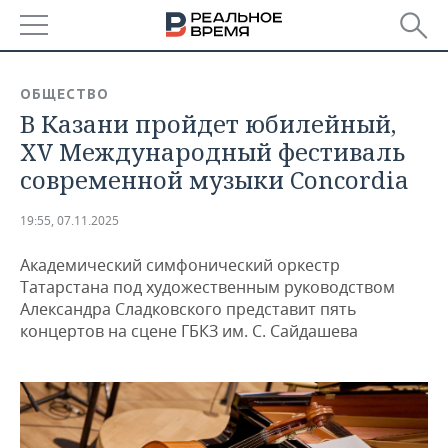
РЕГИОНЫ
ОБЩЕСТВО
В Казани пройдет юбилейный,
БАШКОРТОСТАН
НОВОСТИ
XV Международный фестиваль
ТАТАРСТАН
АНАЛИТИКА
современной музыки Concordia
УДМУРТИЯ
НОВОСТИ АНАЛИТИКИ
ЭКОНОМИКА
19:55, 07.11.2025
ДЕКЛАРАЦИИ О ДОХОДАХ
НОВОСТИ ЭКОНОМИКИ
ПРОМЫШЛЕННОСТЬ
Академический симфонический оркестр
Татарстана под художественным руководством
КОРОЛИ ГОСЗАКАЗА ПФО
ФИНАНСЫ
НОВОСТИ
НЕДВИЖИМОСТЬ
Александра Сладковского представит пять
ПРОМЫШЛЕННОСТИ
концертов на сцене ГБКЗ им. С. Сайдашева
ВУЗЫ ТАТАРСТАНА
БАНКИ
НОВОСТИ НЕДВИЖИМОСТИ
АВТО
АГРОПРОМ
КОМУ ПРИНАДЛЕЖАТ
БЮДЖЕТ
НОВОСТИ АВТО
БИЗНЕС
ТОРГОВЫЕ ЦЕНТРЫ
МАШИНОСТРОЕНИЕ
ТАТАРСТАНА
ИНВЕСТИЦИИ
НОВОСТИ БИЗНЕСА
ТЕХНОЛОГИИ