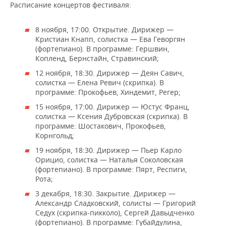
ВОДНЫЕ ВИДЫ СПОРТА
ОБРАЗОВАНИЕ
Расписание концертов фестиваля:
ХОККЕЙ С МЯЧОМ
ПРОИСШЕСТВИЯ
8 ноября, 17:00. Открытие. Дирижер —
Кристиан Кнапп, солистка — Ева Геворгян
(фортепиано). В программе: Гершвин,
Копленд, Бернстайн, Стравинский;
12 ноября, 18:30. Дирижер — Деян Савич,
солистка — Елена Ревич (скрипка). В
программе: Прокофьев, Хиндемит, Регер;
15 ноября, 17:00. Дирижер — Юстус Франц,
солистка — Ксения Дубровская (скрипка). В
программе: Шостакович, Прокофьев,
Корнгольд;
19 ноября, 18:30. Дирижер — Пьер Карло
Орицио, солистка — Наталья Соколовская
(фортепиано). В программе: Пярт, Респиги,
Рота;
3 декабря, 18:30. Закрытие. Дирижер —
Александр Сладковский, солисты — Григорий
Седух (скрипка-пикколо), Сергей Давыдченко
(фортепиано). В программе: Губайдулина,