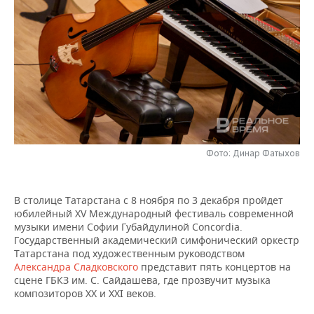
НЕФТЕХИМИЯ
РОЗНИЧНАЯ ТОРГОВЛЯ
НОВОСТИ ТЕХНОЛОГИЙ
МЕРОПРИЯТИЯ
НЕФТЬ
ТРАНСПОРТ
IT
НОВОСТИ МЕРОПРИЯТИЙ
СПОРТ
ОПК
УСЛУГИ
МЕДИА
ВЫЕЗДНАЯ РЕДАКЦИЯ
НОВОСТИ СПОРТА
ОБЩЕСТВО
ЭНЕРГЕТИКА
ТЕЛЕКОММУНИКАЦИИ
БИЗНЕС-БРАНЧИ
ФУТБОЛ
НОВОСТИ ОБЩЕСТВА
ФОТОГАЛЕРЕЯ
ONLINE-КОНФЕРЕНЦИИ
ХОККЕЙ
ВЛАСТЬ
Фото: Динар Фатыхов
СЮЖЕТЫ
ОТКРЫТАЯ ЛЕКЦИЯ
БАСКЕТБОЛ
ИНФРАСТРУКТУРА
СПРАВОЧНИК
В столице Татарстана с 8 ноября по 3 декабря пройдет
юбилейный XV Международный фестиваль современной
ВОЛЕЙБОЛ
ИСТОРИЯ
СПИСОК ПЕРСОН
ПОЛНАЯ ВЕРСИЯ
музыки имени Софии Губайдулиной Concordia.
Государственный академический симфонический оркестр
КИБЕРСПОРТ
КУЛЬТУРА
СПИСОК КОМПАНИЙ
Татарстана под художественным руководством
Александра Сладковского
представит пять концертов на
сцене ГБКЗ им. С. Сайдашева, где прозвучит музыка
ФИГУРНОЕ КАТАНИЕ
МЕДИЦИНА
композиторов XX и XXI веков.