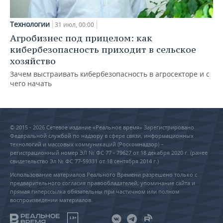
Технологии
31 июл, 00:00
Агробизнес под прицелом: как
кибербезопасность приходит в сельское
хозяйство
Зачем выстраивать кибербезопасность в агросекторе и с
чего начать
© 2015 - 2026 Сетевое издание «Реальное время» Зарегистрировано
Федеральной службой по надзору в сфере связи, информационных
технологий и массовых коммуникаций (Роскомнадзор) –
регистрационный номер ЭЛ № ФС 77 - 79627 от 18 декабря 2020 г. (ранее
свидетельство Эл № ФС 77-59331 от 18 сентября 2014 г.)
Использование материалов Реального Времени разрешено только с
предварительного согласия правообладателей, упоминание сайта и
прямая гиперссылка обязательны при частичном или полном
воспроизведении материалов.
18+