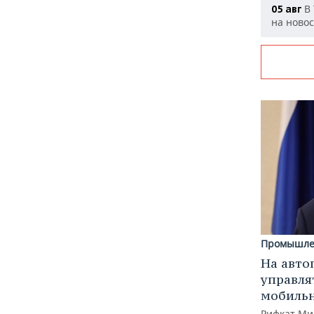
В 
05 авг
на ново
Промышле
На авто
управля
мобиль
Рифкат Ми