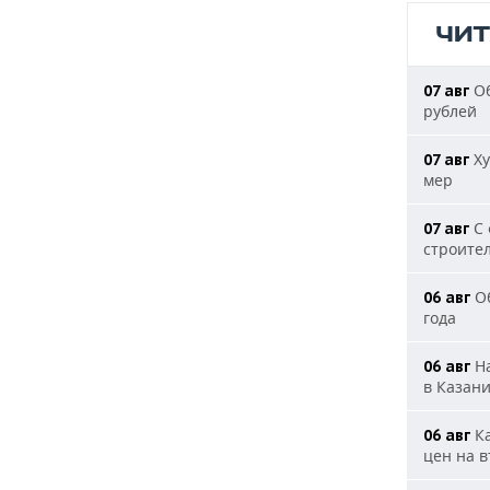
ЧИ
Об
07 авг
рублей
Ху
07 авг
мер
С 
07 авг
строите
Об
06 авг
года
На
06 авг
в Казан
Ка
06 авг
цен на 