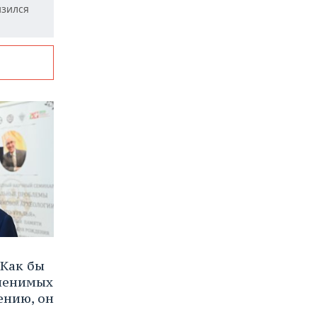
изился
Как бы
аменимых
ению, он