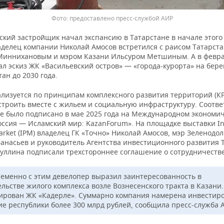
предоставлено пресс-службой АИР
кий застройщик начал экспансию в Татарстане в начале этого 
аделец компании Николай Амосов встретился с раисом Татарст
Миннихановым и мэром Казани Ильсуром Метшиным. А в февр
л эскиз ЖК «Васильевский остров» — «города-курорта» на берег
ан до 2030 года.
лизуется по принципам комплексного развития территорий (КРТ
 строить вместе с жильем и социальную инфраструктуру. Соотв
е было подписано в мае 2025 года на Международном экономи
ссия — Исламский мир: KazanForum». На площадке выставки Int
arket (IPM) владелец ГК «Точно» Николай Амосов, мэр Зеленодол
анасьев и руководитель Агентства инвестиционного развития 
уллина подписали трехстороннее соглашение о сотрудничестве
еменно с этим девелопер выразил заинтересованность в
льстве жилого комплекса возле Вознесенского тракта в Казани.
ирован ЖК «Кадерле». Суммарно компания намерена инвестиро
ие республики более 300 млрд рублей, сообщила пресс-служба А