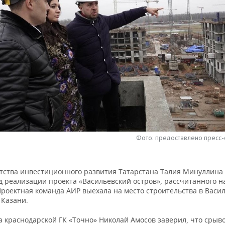
Фото: предоставлено пресс
нтства инвестиционного развития Татарстана Талия Минуллина
д реализации проекта «Васильевский остров», рассчитанного н
роектная команда АИР выехала на место строительства в Васил
 Казани.
а краснодарской ГК «Точно» Николай Амосов заверил, что срыво