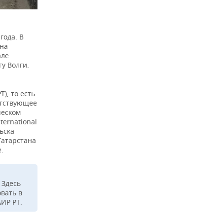
года. В
ана
але
у Волги.
), то есть
етствующее
ческом
ernational
ьска
Татарстана
.
 Здесь
вать в
ИР РТ.