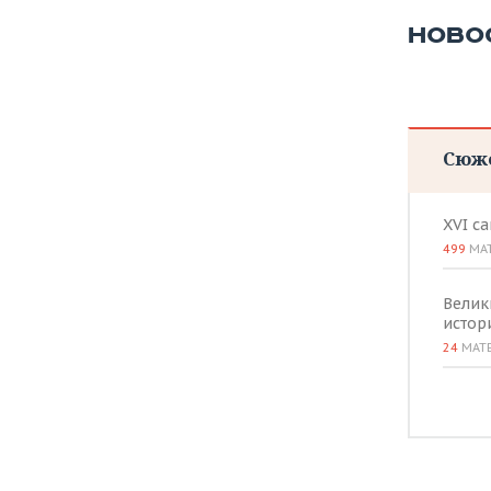
НОВО
Сюж
XVI с
499
МА
Велик
истор
24
МАТ