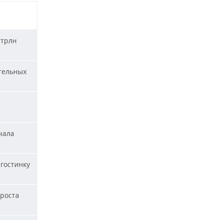
 трлн
тельных
чала
гостинку
 роста