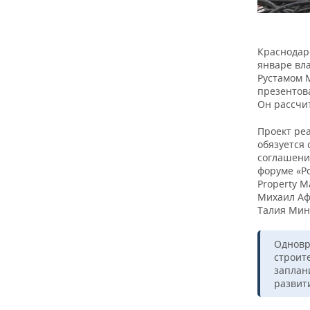
Краснодарс
январе вл
Рустамом 
презентова
Он рассчит
Проект реа
обязуется
соглашени
форуме «Ро
Property M
Михаил Аф
Талия Мин
Одновр
строите
заплан
развит