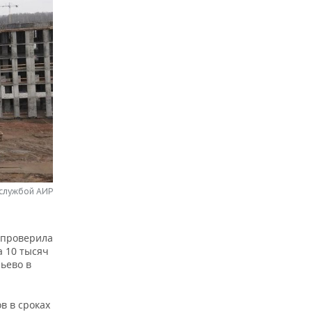
-службой АИР
 проверила
а 10 тысяч
ьево в
в в сроках