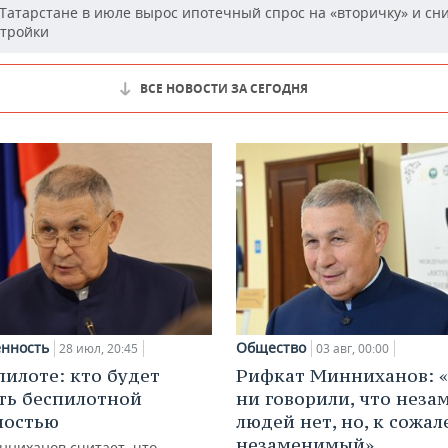
Татарстане в июле вырос ипотечный спрос на «вторичку» и сн
стройки
ВСЕ НОВОСТИ ЗА СЕГОДНЯ
нность
Общество
28 июл, 20:45
03 авг, 00:00
пилоте: кто будет
Рифкат Минниханов: «
ть беспилотной
ни говорили, что нез
ностью
людей нет, но, к сожал
незаменимый»
нниханов считает, что