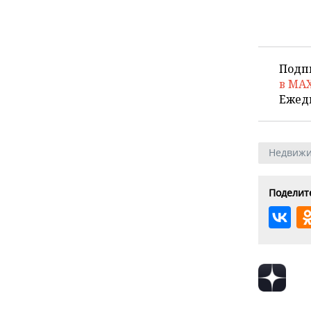
Подп
в MA
Ежед
Недвижи
Поделите