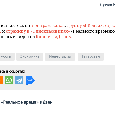
Луиза 
исывайтесь на
телеграм-канал
,
группу «ВКонтакте»
,
к
X
и
страницу в «Одноклассниках»
«Реального времени»
невные видео на
Rutube
и
«Дзене»
.
мость
Экономика
Инвестиции
Татарстан
сь в соцсетях
«Реальное время» в Дзен