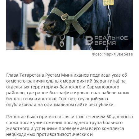
НЕФТЕХИМИЯ
РОЗНИЧНАЯ ТОРГОВЛЯ
НОВОСТИ ТЕХНОЛОГИЙ
МЕРОПРИЯТИЯ
НЕФТЬ
ТРАНСПОРТ
IT
НОВОСТИ МЕРОПРИЯТИЙ
СПОРТ
ОПК
УСЛУГИ
МЕДИА
ВЫЕЗДНАЯ РЕДАКЦИЯ
НОВОСТИ СПОРТА
ОБЩЕСТВО
ЭНЕРГЕТИКА
ТЕЛЕКОММУНИКАЦИИ
БИЗНЕС-БРАНЧИ
ФУТБОЛ
НОВОСТИ ОБЩЕСТВА
ФОТОГАЛЕРЕЯ
Фото: Мария Зверева
ONLINE-КОНФЕРЕНЦИИ
ХОККЕЙ
ВЛАСТЬ
СЮЖЕТЫ
Глава Татарстана Рустам Минниханов подписал указ об
отмене ограничительных мероприятий (карантина) на
ОТКРЫТАЯ ЛЕКЦИЯ
БАСКЕТБОЛ
ИНФРАСТРУКТУРА
СПРАВОЧНИК
отдельных территориях Заинского и Сармановского
районов, где ранее был зафиксирован очаг заболевания
ВОЛЕЙБОЛ
ИСТОРИЯ
СПИСОК ПЕРСОН
ПОЛНАЯ ВЕРСИЯ
бешенством животных. Соответствующий указ
опубликовали на официальном сайте республики.
КИБЕРСПОРТ
КУЛЬТУРА
СПИСОК КОМПАНИЙ
Решение было принято в связи с истечением 60-дневного
срока после уничтожения последнего трупа больного
ФИГУРНОЕ КАТАНИЕ
МЕДИЦИНА
животного и успешным проведением всего комплекса
необходимых противоэпизоотических и