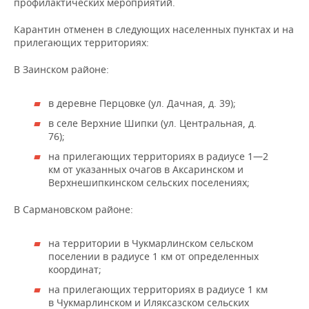
ВОДНЫЕ ВИДЫ СПОРТА
ОБРАЗОВАНИЕ
профилактических мероприятий.
Карантин отменен в следующих населенных пунктах и на
ХОККЕЙ С МЯЧОМ
ПРОИСШЕСТВИЯ
прилегающих территориях:
В Заинском районе:
в деревне Перцовке (ул. Дачная, д. 39);
в селе Верхние Шипки (ул. Центральная, д.
76);
на прилегающих территориях в радиусе 1—2
км от указанных очагов в Аксаринском и
Верхнешипкинском сельских поселениях;
В Сармановском районе:
на территории в Чукмарлинском сельском
поселении в радиусе 1 км от определенных
координат;
на прилегающих территориях в радиусе 1 км
в Чукмарлинском и Иляксазском сельских