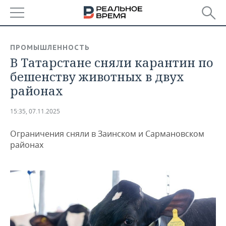
РЕГИОНЫ
ПРОМЫШЛЕННОСТЬ
В Татарстане сняли карантин по
БАШКОРТОСТАН
НОВОСТИ
бешенству животных в двух
ТАТАРСТАН
АНАЛИТИКА
районах
УДМУРТИЯ
НОВОСТИ АНАЛИТИКИ
ЭКОНОМИКА
15:35, 07.11.2025
ДЕКЛАРАЦИИ О ДОХОДАХ
НОВОСТИ ЭКОНОМИКИ
ПРОМЫШЛЕННОСТЬ
Ограничения сняли в Заинском и Сармановском
районах
КОРОЛИ ГОСЗАКАЗА ПФО
ФИНАНСЫ
НОВОСТИ
НЕДВИЖИМОСТЬ
ПРОМЫШЛЕННОСТИ
ВУЗЫ ТАТАРСТАНА
БАНКИ
НОВОСТИ НЕДВИЖИМОСТИ
АВТО
АГРОПРОМ
КОМУ ПРИНАДЛЕЖАТ
БЮДЖЕТ
НОВОСТИ АВТО
БИЗНЕС
ТОРГОВЫЕ ЦЕНТРЫ
МАШИНОСТРОЕНИЕ
ТАТАРСТАНА
ИНВЕСТИЦИИ
НОВОСТИ БИЗНЕСА
ТЕХНОЛОГИИ