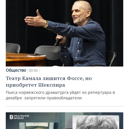
Общество
00:00
Театр Камала лишится Фоссе, но
приобретет Шекспира
Пьеса норвежского драматурга уйдет из репертуара в
декабре: запретили правообладатели