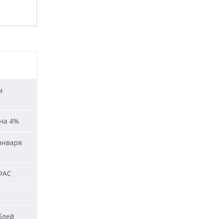
м
на 4%
января
ФАС
блей