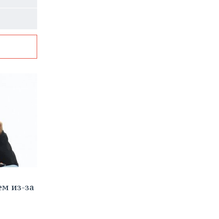
й
м из-за