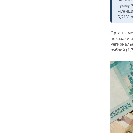
ВОДНЫЕ ВИДЫ СПОРТА
ОБРАЗОВАНИЕ
сумму 
муници
ХОККЕЙ С МЯЧОМ
ПРОИСШЕСТВИЯ
5,21% о
Органы ме
показали а
Региональн
рублей (1,