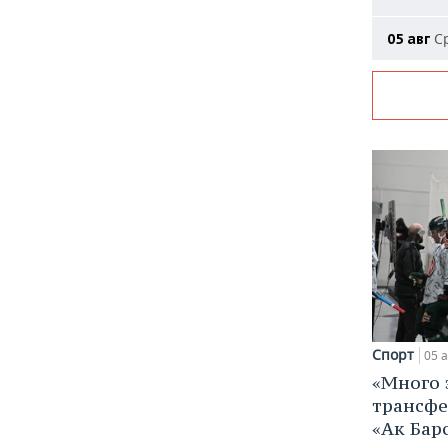
Ср
05 авг
Спорт
05 а
«Много 
трансфе
«Ак Бар