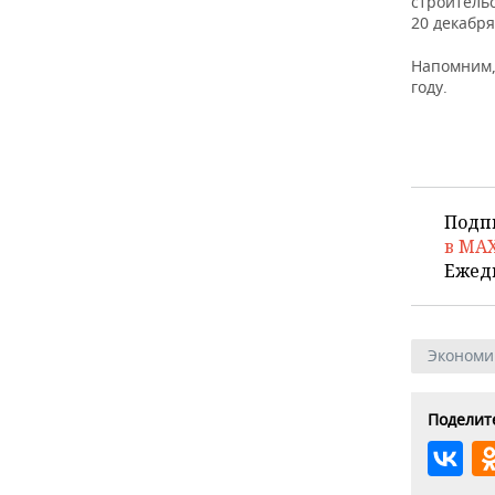
строитель
20 декабря
Напомним,
году.
Подп
в MA
Ежед
Экономи
Поделите