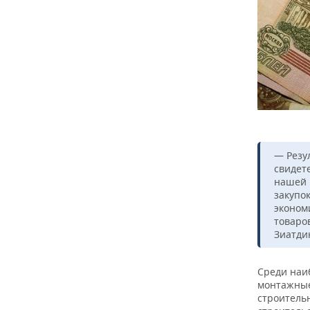
— Резу
свидет
нашей 
закупо
эконом
товаро
Зиатди
Среди наи
монтажные
строительн