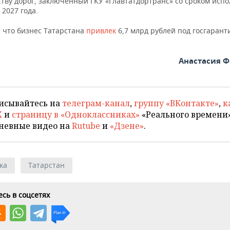
ству дорог, заключенный ГКУ «Главтатдортранс» со сроком исп
 2027 года.
 что бизнес Татарстана
привлек
6,7 млрд рублей под госгарант
Анастасия 
исывайтесь на
телеграм-канал
,
группу «ВКонтакте»
,
к
X
и
страницу в «Одноклассниках»
«Реального времени»
невные видео на
Rutube
и
«Дзене»
.
ка
Татарстан
сь в соцсетях