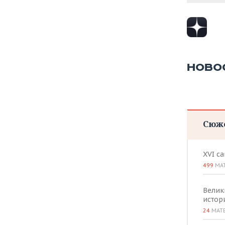
НОВО
Сюж
XVI с
499
МА
Велик
истор
24
МАТ