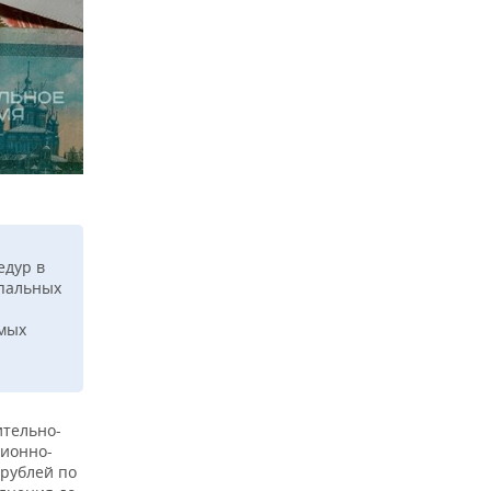
едур в
ипальных
емых
ительно-
ционно-
 рублей по