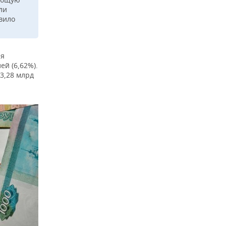
ли
вило
ия
ей (6,62%).
3,28 млрд