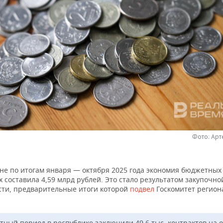
Фото: Ар
не по итогам января — октября 2025 года экономия бюджетных
х составила 4,59 млрд рублей. Это стало результатом закупочно
сти, предварительные итоги которой
подвел
Госкомитет регион
етный период в республике заключили 49,6 тыс. контрактов на