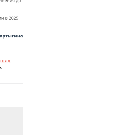
олнения до
ии в 2025
Фартыгина
анал
.