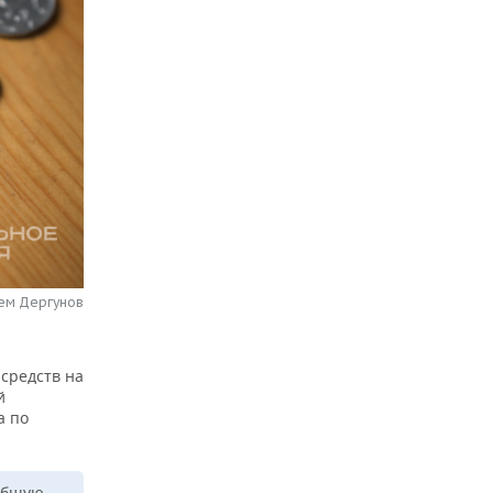
тем Дергунов
 средств на
й
а по
 общую