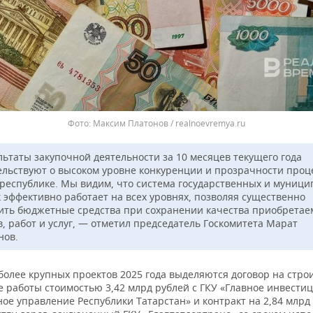
Максим Платонов / realnoevremya.ru
льтаты закупочной деятельности за 10 месяцев текущего года
ельствуют о высоком уровне конкуренции и прозрачности проц
республике. Мы видим, что система государственных и муниц
к эффективно работает на всех уровнях, позволяя существенно
ить бюджетные средства при сохранении качества приобрета
в, работ и услуг, — отметил председатель Госкомитета Марат
нов.
более крупных проектов 2025 года выделяются договор на стро
 работы стоимостью 3,42 млрд рублей с ГКУ «Главное инвести
ое управление Республики Татарстан» и контракт на 2,84 млрд