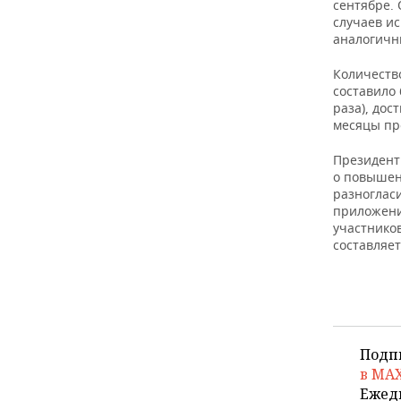
ВОДНЫЕ ВИДЫ СПОРТА
ОБРАЗОВАНИЕ
сентябре. 
случаев ис
аналогичны
ХОККЕЙ С МЯЧОМ
ПРОИСШЕСТВИЯ
Количеств
составило 
раза), дос
месяцы пр
Президент 
о повышен
разноглас
приложени
участнико
составляет
Подп
в MA
Ежед