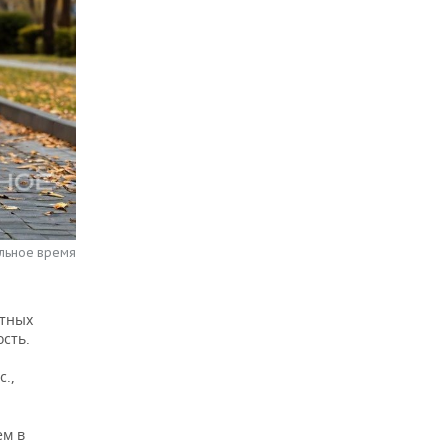
альное время
ртных
сть.
.,
ем в