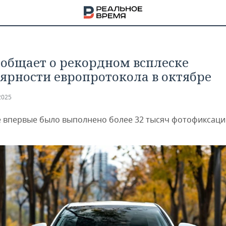
ообщает о рекордном всплеске
ярности европротокола в октябре
2025
е впервые было выполнено более 32 тысяч фотофиксац
НА