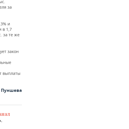
ыс.
еля за
,3% и
 в 1,7
. за те же
ует закон
льные
ит выплаты
а Пуншева
анал
.