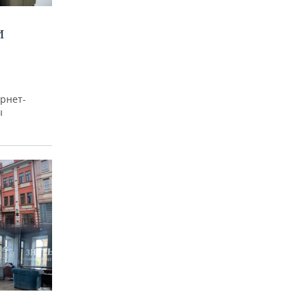
И
рнет-
ы