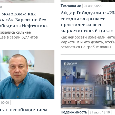
Технологии
04 авг, 00:00
00
Айдар Гибадуллин: «И
с молоком»: как
сегодня закрывает
ь «Ак Барса» не без
практически весь
обедила «Нефтяник»
маркетинговый цикл»
казались сильнее
цев в серии буллитов
Как нейросети изменили инте
маркетинг и что делать, чтоб
оставаться на гребне волны
00:00
мы с освобождением
Недвижимость
31 июл, 18:10