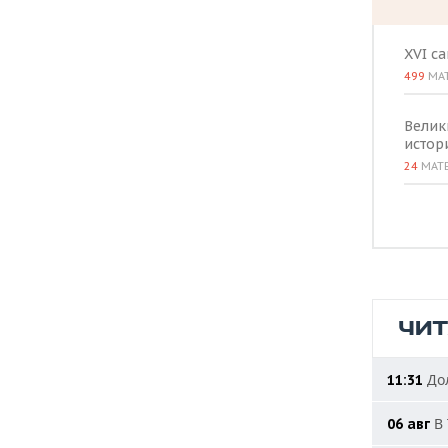
XVI с
499
МА
Велик
истор
24
МАТ
ЧИ
Дол
11:31
В 
06 авг