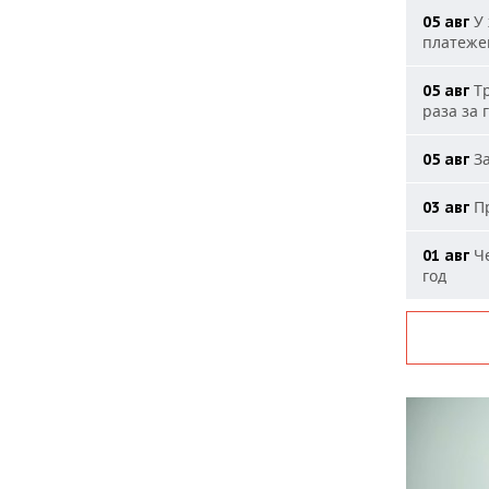
У 
05 авг
платеже
Тр
05 авг
раза за 
За
05 авг
Пр
03 авг
Че
01 авг
год