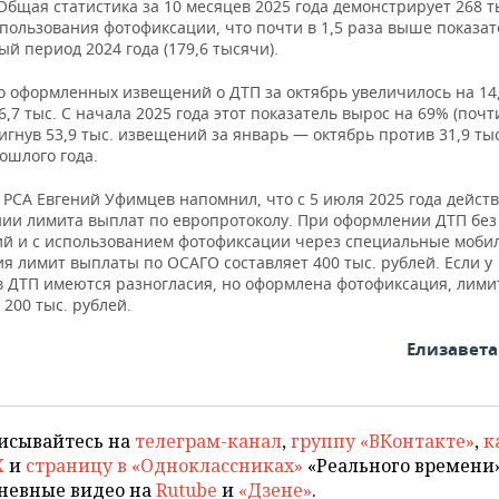
Общая статистика за 10 месяцев 2025 года демонстрирует 268 т
пользования фотофиксации, что почти в 1,5 раза выше показат
й период 2024 года (179,6 тысячи).
о оформленных извещений о ДТП за октябрь увеличилось на 14
6,7 тыс. С начала 2025 года этот показатель вырос на 69% (почти
тигнув 53,9 тыс. извещений за январь — октябрь против 31,9 тыс
ошлого года.
РСА Евгений Уфимцев напомнил, что с 5 июля 2025 года действ
ии лимита выплат по европротоколу. При оформлении ДТП без
ий и с использованием фотофиксации через специальные моби
я лимит выплаты по ОСАГО составляет 400 тыс. рублей. Если у
в ДТП имеются разногласия, но оформлена фотофиксация, лим
 200 тыс. рублей.
Елизавет
исывайтесь на
телеграм-канал
,
группу «ВКонтакте»
,
к
X
и
страницу в «Одноклассниках»
«Реального времени»
невные видео на
Rutube
и
«Дзене»
.