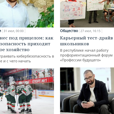
и
Общество
31 июл, 00:00
27 июл, 16:15
нес под прицелом: как
Карьерный тест-драйв
зопасность приходит
школьников
кое хозяйство
В республике начал работу
профориентационный форум
траивать кибербезопасность в
«Профессии будущего»
е и с чего начать