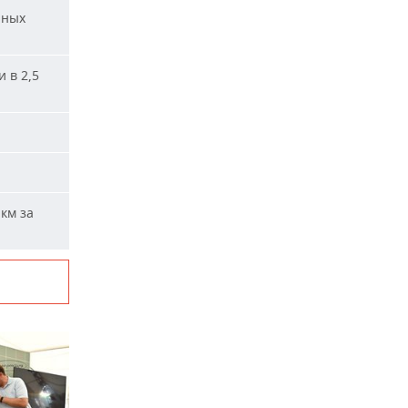
нных
 в 2,5
км за