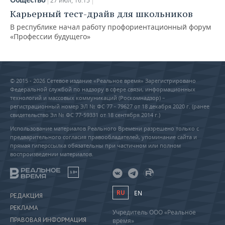
27 июл, 16:15
Карьерный тест-драйв для школьников
В республике начал работу профориентационный форум
«Профессии будущего»
© 2015 - 2026 Сетевое издание «Реальное время» Зарегистрировано
Федеральной службой по надзору в сфере связи, информационных
технологий и массовых коммуникаций (Роскомнадзор) –
регистрационный номер ЭЛ № ФС 77 - 79627 от 18 декабря 2020 г. (ранее
свидетельство Эл № ФС 77-59331 от 18 сентября 2014 г.)
Использование материалов Реального Времени разрешено только с
предварительного согласия правообладателей, упоминание сайта и
прямая гиперссылка обязательны при частичном или полном
воспроизведении материалов.
18+
RU
EN
РЕДАКЦИЯ
РЕКЛАМА
Учредитель ООО «Реальное
ПРАВОВАЯ ИНФОРМАЦИЯ
время»