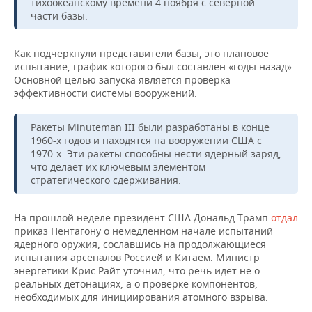
ВОДНЫЕ ВИДЫ СПОРТА
ОБРАЗОВАНИЕ
тихоокеанскому времени 4 ноября с северной
части базы.
ХОККЕЙ С МЯЧОМ
ПРОИСШЕСТВИЯ
Как подчеркнули представители базы, это плановое
испытание, график которого был составлен «годы назад».
Основной целью запуска является проверка
эффективности системы вооружений.
Ракеты Minuteman III были разработаны в конце
1960-х годов и находятся на вооружении США с
1970-х. Эти ракеты способны нести ядерный заряд,
что делает их ключевым элементом
стратегического сдерживания.
На прошлой неделе президент США Дональд Трамп
отдал
приказ Пентагону о немедленном начале испытаний
ядерного оружия, сославшись на продолжающиеся
испытания арсеналов Россией и Китаем. Министр
энергетики Крис Райт уточнил, что речь идет не о
реальных детонациях, а о проверке компонентов,
необходимых для инициирования атомного взрыва.