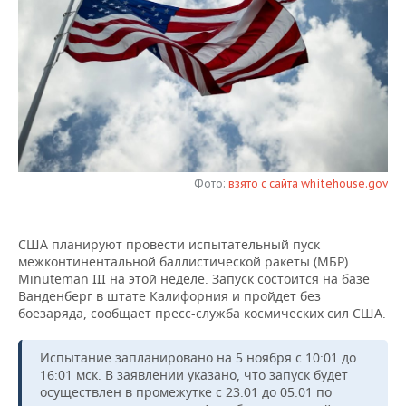
НЕФТЕХИМИЯ
РОЗНИЧНАЯ ТОРГОВЛЯ
НОВОСТИ ТЕХНОЛОГИЙ
МЕРОПРИЯТИЯ
НЕФТЬ
ТРАНСПОРТ
IT
НОВОСТИ МЕРОПРИЯТИЙ
СПОРТ
ОПК
УСЛУГИ
МЕДИА
ВЫЕЗДНАЯ РЕДАКЦИЯ
НОВОСТИ СПОРТА
ОБЩЕСТВО
ЭНЕРГЕТИКА
ТЕЛЕКОММУНИКАЦИИ
БИЗНЕС-БРАНЧИ
ФУТБОЛ
НОВОСТИ ОБЩЕСТВА
ФОТОГАЛЕРЕЯ
Фото:
взято с сайта whitehouse.gov
ONLINE-КОНФЕРЕНЦИИ
ХОККЕЙ
ВЛАСТЬ
СЮЖЕТЫ
ОТКРЫТАЯ ЛЕКЦИЯ
БАСКЕТБОЛ
ИНФРАСТРУКТУРА
СПРАВОЧНИК
США планируют провести испытательный пуск
межконтинентальной баллистической ракеты (МБР)
Minuteman III на этой неделе. Запуск состоится на базе
ВОЛЕЙБОЛ
ИСТОРИЯ
СПИСОК ПЕРСОН
ПОЛНАЯ ВЕРСИЯ
Ванденберг в штате Калифорния и пройдет без
боезаряда, сообщает пресс-служба космических сил США.
КИБЕРСПОРТ
КУЛЬТУРА
СПИСОК КОМПАНИЙ
Испытание запланировано на 5 ноября с 10:01 до
ФИГУРНОЕ КАТАНИЕ
МЕДИЦИНА
16:01 мск. В заявлении указано, что запуск будет
осуществлен в промежутке с 23:01 до 05:01 по