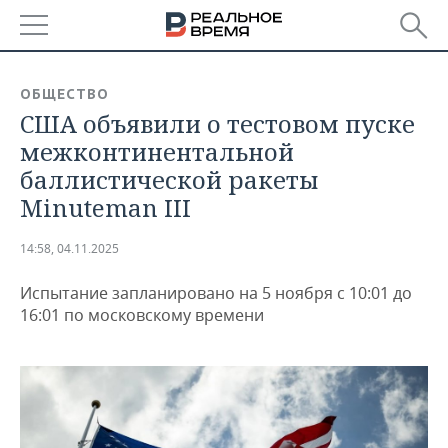
РЕГИОНЫ
ОБЩЕСТВО
США объявили о тестовом пуске
БАШКОРТОСТАН
НОВОСТИ
межконтинентальной
ТАТАРСТАН
АНАЛИТИКА
баллистической ракеты
Minuteman III
УДМУРТИЯ
НОВОСТИ АНАЛИТИКИ
ЭКОНОМИКА
14:58, 04.11.2025
ДЕКЛАРАЦИИ О ДОХОДАХ
НОВОСТИ ЭКОНОМИКИ
ПРОМЫШЛЕННОСТЬ
Испытание запланировано на 5 ноября с 10:01 до
КОРОЛИ ГОСЗАКАЗА ПФО
ФИНАНСЫ
НОВОСТИ
НЕДВИЖИМОСТЬ
16:01 по московскому времени
ПРОМЫШЛЕННОСТИ
ВУЗЫ ТАТАРСТАНА
БАНКИ
НОВОСТИ НЕДВИЖИМОСТИ
АВТО
АГРОПРОМ
КОМУ ПРИНАДЛЕЖАТ
БЮДЖЕТ
НОВОСТИ АВТО
БИЗНЕС
ТОРГОВЫЕ ЦЕНТРЫ
МАШИНОСТРОЕНИЕ
ТАТАРСТАНА
ИНВЕСТИЦИИ
НОВОСТИ БИЗНЕСА
ТЕХНОЛОГИИ