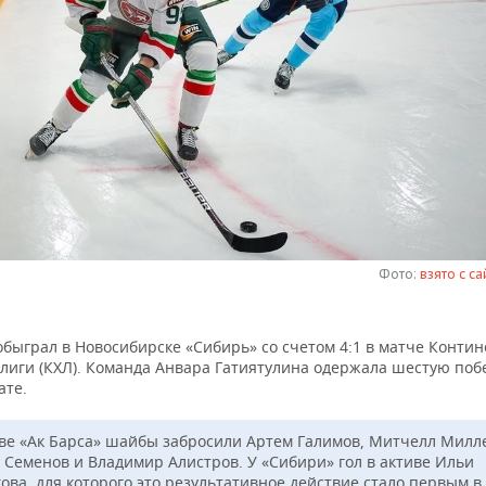
Фото:
взято с са
обыграл в Новосибирске «Сибирь» со счетом 4:1 в матче Конти
 лиги (КХЛ). Команда Анвара Гатиятулина одержала шестую поб
ате.
аве «Ак Барса» шайбы забросили Артем Галимов, Митчелл Милл
 Семенов и Владимир Алистров. У «Сибири» гол в активе Ильи
ова, для которого это результативное действие стало первым в