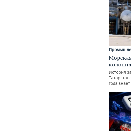
Промышле
Морская
колонн
История з
Татарстан
года знает