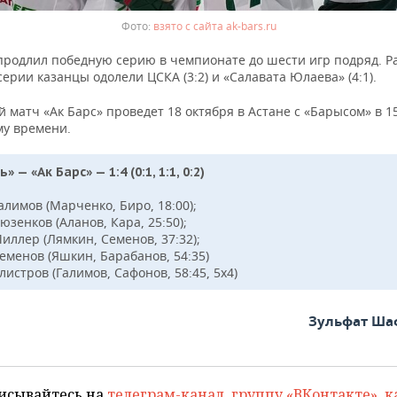
взято с сайта ak-bars.ru
 продлил победную серию в чемпионате до шести игр подряд. Р
ерии казанцы одолели ЦСКА (3:2) и «Салавата Юлаева» (4:1).
матч «Ак Барс» проведет 18 октября в Астане с «Барысом» в 15
му времени.
» — «Ак Барс» — 1:4 (0:1, 1:1, 0:2)
алимов (Марченко, Биро, 18:00);
юзенков (Аланов, Кара, 25:50);
иллер (Лямкин, Семенов, 37:32);
еменов (Яшкин, Барабанов, 54:35)
листров (Галимов, Сафонов, 58:45, 5х4)
Зульфат Ша
исывайтесь на
телеграм-канал
,
группу «ВКонтакте»
,
к