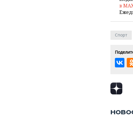
в MA
Ежед
Спорт
Поделите
НОВО