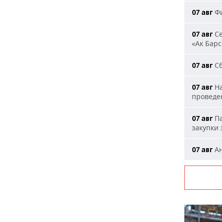
Фи
07 авг
Се
07 авг
«Ак Барс
Сб
07 авг
На
07 авг
проведе
Па
07 авг
закупки
Ан
07 авг