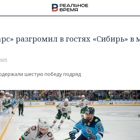
арс» разгромил в гостях «Сибирь» в 
2025
одержали шестую победу подряд
НА