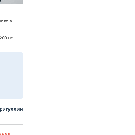
анее в
:00 по
фигуллин
анал