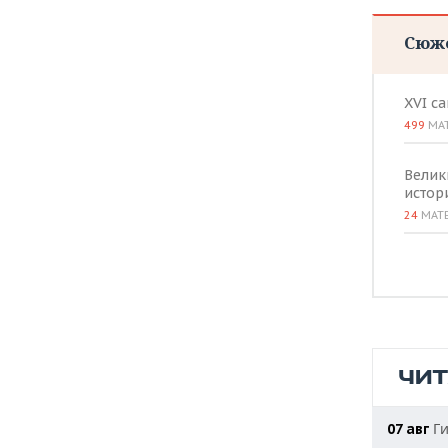
Сюж
XVI с
499
МА
Велик
истор
24
МАТ
ЧИ
Ги
07 авг