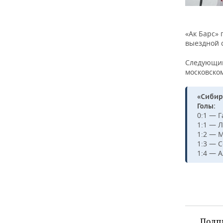
«Ак Барс»
выездной с
Следующий 
московско
«Сибирь
Голы:
0:1 — Г
1:1 — Л
1:2 — М
1:3 — С
1:4 — А
Подп