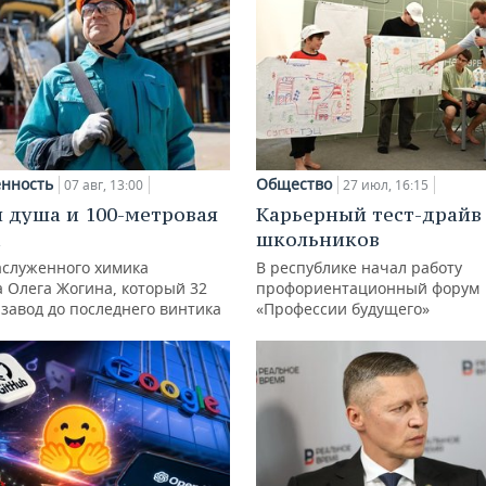
нность
Общество
07 авг, 13:00
27 июл, 16:15
 душа и 100-метровая
Карьерный тест-драйв
а
школьников
аслуженного химика
В республике начал работу
а Олега Жогина, который 32
профориентационный форум
 завод до последнего винтика
«Профессии будущего»