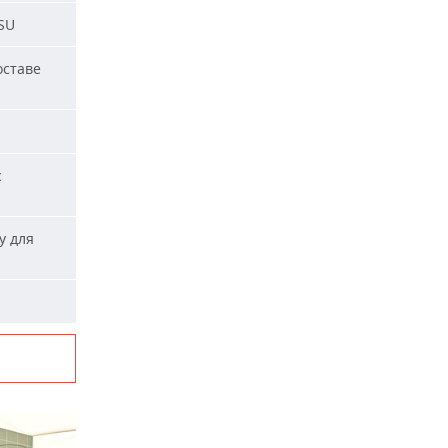
SU
оставе
с
у для