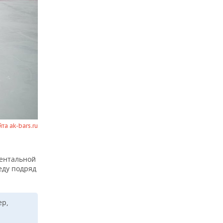
йта ak-bars.ru
нентальной
еду подряд
ер,