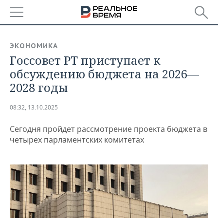
РЕГИОНЫ
ЭКОНОМИКА
Госсовет РТ приступает к
БАШКОРТОСТАН
НОВОСТИ
обсуждению бюджета на 2026—
ТАТАРСТАН
АНАЛИТИКА
2028 годы
УДМУРТИЯ
НОВОСТИ АНАЛИТИКИ
ЭКОНОМИКА
08:32, 13.10.2025
ДЕКЛАРАЦИИ О ДОХОДАХ
НОВОСТИ ЭКОНОМИКИ
ПРОМЫШЛЕННОСТЬ
Сегодня пройдет рассмотрение проекта бюджета в
четырех парламентских комитетах
КОРОЛИ ГОСЗАКАЗА ПФО
ФИНАНСЫ
НОВОСТИ
НЕДВИЖИМОСТЬ
ПРОМЫШЛЕННОСТИ
ВУЗЫ ТАТАРСТАНА
БАНКИ
НОВОСТИ НЕДВИЖИМОСТИ
АВТО
АГРОПРОМ
КОМУ ПРИНАДЛЕЖАТ
БЮДЖЕТ
НОВОСТИ АВТО
БИЗНЕС
ТОРГОВЫЕ ЦЕНТРЫ
МАШИНОСТРОЕНИЕ
ТАТАРСТАНА
ИНВЕСТИЦИИ
НОВОСТИ БИЗНЕСА
ТЕХНОЛОГИИ