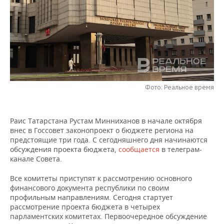
НЕФТЕХИМИЯ
РОЗНИЧНАЯ ТОРГОВЛЯ
НОВОСТИ ТЕХНОЛОГИЙ
МЕРОПРИЯТИЯ
НЕФТЬ
ТРАНСПОРТ
IT
НОВОСТИ МЕРОПРИЯТИЙ
СПОРТ
ОПК
УСЛУГИ
МЕДИА
ВЫЕЗДНАЯ РЕДАКЦИЯ
НОВОСТИ СПОРТА
ОБЩЕСТВО
ЭНЕРГЕТИКА
ТЕЛЕКОММУНИКАЦИИ
БИЗНЕС-БРАНЧИ
ФУТБОЛ
НОВОСТИ ОБЩЕСТВА
ФОТОГАЛЕРЕЯ
Фото: Реальное время
ONLINE-КОНФЕРЕНЦИИ
ХОККЕЙ
ВЛАСТЬ
СЮЖЕТЫ
Раис Татарстана Рустам Минниханов в начале октября
внес в Госсовет законопроект о бюджете региона на
ОТКРЫТАЯ ЛЕКЦИЯ
БАСКЕТБОЛ
ИНФРАСТРУКТУРА
СПРАВОЧНИК
предстоящие три года. С сегодняшнего дня начинаются
обсуждения проекта бюджета,
сообщается
в телеграм-
ВОЛЕЙБОЛ
ИСТОРИЯ
СПИСОК ПЕРСОН
ПОЛНАЯ ВЕРСИЯ
канале Совета.
Все комитеты приступят к рассмотрению основного
КИБЕРСПОРТ
КУЛЬТУРА
СПИСОК КОМПАНИЙ
финансового документа республики по своим
профильным направлениям. Сегодня стартует
ФИГУРНОЕ КАТАНИЕ
МЕДИЦИНА
рассмотрение проекта бюджета в четырех
парламентских комитетах. Первоочередное обсуждение