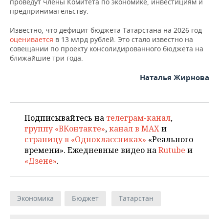
ВОДНЫЕ ВИДЫ СПОРТА
ОБРАЗОВАНИЕ
проведут члены Комитета по экономике, инвестициям и
предпринимательству.
ХОККЕЙ С МЯЧОМ
ПРОИСШЕСТВИЯ
Известно, что дефицит бюджета Татарстана на 2026 год
оценивается
в 13 млрд рублей. Это стало известно на
совещании по проекту консолидированного бюджета на
ближайшие три года.
Наталья Жирнова
Подписывайтесь на
телеграм-канал
,
группу «ВКонтакте»
,
канал в MAX
и
страницу в «Одноклассниках»
«Реального
времени». Ежедневные видео на
Rutube
и
«Дзене»
.
Экономика
Бюджет
Татарстан