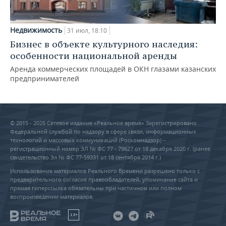
Недвижимость
31 июл, 18:10
Бизнес в объекте культурного наследия:
особенности национальной аренды
Аренда коммерческих площадей в ОКН глазами казанских
предпринимателей
© 2015 - 2026 Сетевое издание «Реальное время» Зарегистрировано
Федеральной службой по надзору в сфере связи, информационных
технологий и массовых коммуникаций (Роскомнадзор) –
регистрационный номер ЭЛ № ФС 77 - 79627 от 18 декабря 2020 г. (ранее
свидетельство Эл № ФС 77-59331 от 18 сентября 2014 г.)
Использование материалов Реального Времени разрешено только с
предварительного согласия правообладателей, упоминание сайта и
прямая гиперссылка обязательны при частичном или полном
воспроизведении материалов.
18+