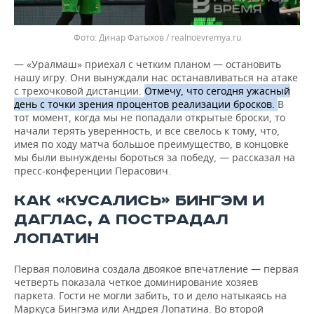
Динар Фатыхов / realnoevremya.ru
— «Уралмаш» приехал с четким планом — остановить
нашу игру. Они вынуждали нас останавливаться на атаке
с трехочковой дистанции.
Отмечу, что сегодня ужасный
день с точки зрения процентов реализации бросков.
В
тот момент, когда мы не попадали открытые броски, то
начали терять уверенность, и все свелось к тому, что,
имея по ходу матча большое преимущество, в концовке
мы были вынуждены бороться за победу, — рассказал на
пресс-конференции Перасович.
КАК «КУСАЛИСЬ» БИНГЭМ И
ДАГЛАС, А ПОСТРАДАЛ
ЛОПАТИН
Первая половина создала двоякое впечатление — первая
четверть показала четкое доминирование хозяев
паркета. Гости не могли забить, то и дело натыкаясь на
Маркуса Бингэма или Андрея Лопатина. Во второй