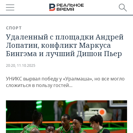
РЕГИОНЫ
СПОРТ
Удаленный с площадки Андрей
БАШКОРТОСТАН
НОВОСТИ
Лопатин, конфликт Маркуса
ТАТАРСТАН
АНАЛИТИКА
Бингэма и лучший Дишон Пьер
УДМУРТИЯ
НОВОСТИ АНАЛИТИКИ
ЭКОНОМИКА
20:20, 11.10.2025
ДЕКЛАРАЦИИ О ДОХОДАХ
НОВОСТИ ЭКОНОМИКИ
ПРОМЫШЛЕННОСТЬ
УНИКС вырвал победу у «Уралмаша», но все могло
сложиться в пользу гостей...
КОРОЛИ ГОСЗАКАЗА ПФО
ФИНАНСЫ
НОВОСТИ
НЕДВИЖИМОСТЬ
ПРОМЫШЛЕННОСТИ
ВУЗЫ ТАТАРСТАНА
БАНКИ
НОВОСТИ НЕДВИЖИМОСТИ
АВТО
АГРОПРОМ
КОМУ ПРИНАДЛЕЖАТ
БЮДЖЕТ
НОВОСТИ АВТО
БИЗНЕС
ТОРГОВЫЕ ЦЕНТРЫ
МАШИНОСТРОЕНИЕ
ТАТАРСТАНА
ИНВЕСТИЦИИ
НОВОСТИ БИЗНЕСА
ТЕХНОЛОГИИ