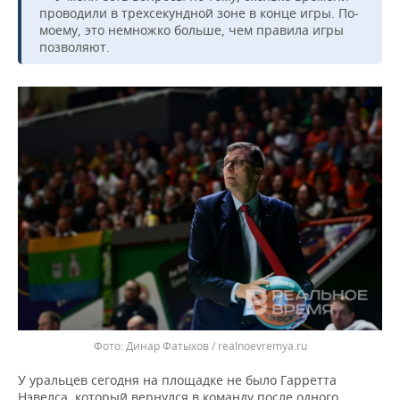
проводили в трехсекундной зоне в конце игры. По-
моему, это немножко больше, чем правила игры
позволяют.
Динар Фатыхов / realnoevremya.ru
У уральцев сегодня на площадке не было Гарретта
Нэвелса, который вернулся в команду после одного