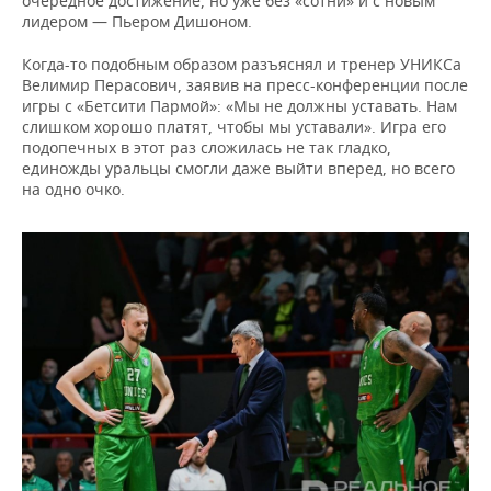
очередное достижение, но уже без «сотни» и с новым
ВОДНЫЕ ВИДЫ СПОРТА
ОБРАЗОВАНИЕ
лидером — Пьером Дишоном.
ХОККЕЙ С МЯЧОМ
ПРОИСШЕСТВИЯ
Когда-то подобным образом разъяснял и тренер УНИКСа
Велимир Перасович, заявив на пресс-конференции после
игры с «Бетсити Пармой»: «Мы не должны уставать. Нам
слишком хорошо платят, чтобы мы уставали». Игра его
подопечных в этот раз сложилась не так гладко,
единожды уральцы смогли даже выйти вперед, но всего
на одно очко.