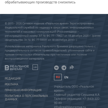
обрабатывающих производств снизились
© 2015 - 2026 Сетевое издание «Реальное время» Зарегистрировано
Федеральной службой по надзору в сфере связи, информационных
технологий и массовых коммуникаций (Роскомнадзор) –
регистрационный номер ЭЛ № ФС 77 - 79627 от 18 декабря 2020 г. (ранее
свидетельство Эл № ФС 77-59331 от 18 сентября 2014 г.)
Использование материалов Реального Времени разрешено только с
предварительного согласия правообладателей, упоминание сайта и
прямая гиперссылка обязательны при частичном или полном
воспроизведении материалов.
18+
RU
EN
РЕДАКЦИЯ
РЕКЛАМА
Учредитель ООО «Реальное
ПРАВОВАЯ ИНФОРМАЦИЯ
время»
Главный редактор Саушина А.А.
ПОЛИТИКА О ПЕРСОНАЛЬНЫХ
Телефон редакции: +7 (843) 222-
ДАННЫХ
90-80
info@realnoevremya.ru