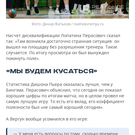
Динар Фатыхов / realnoevremya.ru
Насчет дисквалификации Лопатина Перасович сказал
так: «Там возникла достаточно странная ситуация: он
вышел на площадку без разрешения тренера. Такое
случается. По итогу просмотра он был вынужден
покинуть поле».
«МЫ БУДЕМ КУСАТЬСЯ»
Статистика Дишона Пьера оказалась лучше, чем у
Бингэма. Перасович объяснил, что сегодня он показал
хорошие цифры по итогам матча, но в целом провел не
самую лучшую игру. То есть его вклад, его коэффициент
полезности был «не самый хороший сегодня».
А Вергун вообще усомнился в его игре:
— У меня есть вопросы по тому, сколько времени