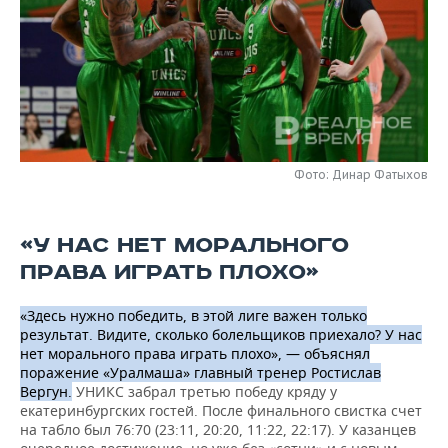
НЕФТЕХИМИЯ
РОЗНИЧНАЯ ТОРГОВЛЯ
НОВОСТИ ТЕХНОЛОГИЙ
МЕРОПРИЯТИЯ
НЕФТЬ
ТРАНСПОРТ
IT
НОВОСТИ МЕРОПРИЯТИЙ
СПОРТ
ОПК
УСЛУГИ
МЕДИА
ВЫЕЗДНАЯ РЕДАКЦИЯ
НОВОСТИ СПОРТА
ОБЩЕСТВО
ЭНЕРГЕТИКА
ТЕЛЕКОММУНИКАЦИИ
БИЗНЕС-БРАНЧИ
ФУТБОЛ
НОВОСТИ ОБЩЕСТВА
ФОТОГАЛЕРЕЯ
Фото: Динар Фатыхов
ONLINE-КОНФЕРЕНЦИИ
ХОККЕЙ
ВЛАСТЬ
СЮЖЕТЫ
«У НАС НЕТ МОРАЛЬНОГО
ОТКРЫТАЯ ЛЕКЦИЯ
БАСКЕТБОЛ
ИНФРАСТРУКТУРА
СПРАВОЧНИК
ПРАВА ИГРАТЬ ПЛОХО»
ВОЛЕЙБОЛ
ИСТОРИЯ
СПИСОК ПЕРСОН
ПОЛНАЯ ВЕРСИЯ
«Здесь нужно победить, в этой лиге важен только
результат. Видите, сколько болельщиков приехало? У нас
нет морального права играть плохо», — объяснял
КИБЕРСПОРТ
КУЛЬТУРА
СПИСОК КОМПАНИЙ
поражение «Уралмаша» главный тренер Ростислав
Вергун.
УНИКС забрал третью победу кряду у
ФИГУРНОЕ КАТАНИЕ
МЕДИЦИНА
екатеринбургских гостей. После финального свистка счет
на табло был 76:70 (23:11, 20:20, 11:22, 22:17). У казанцев