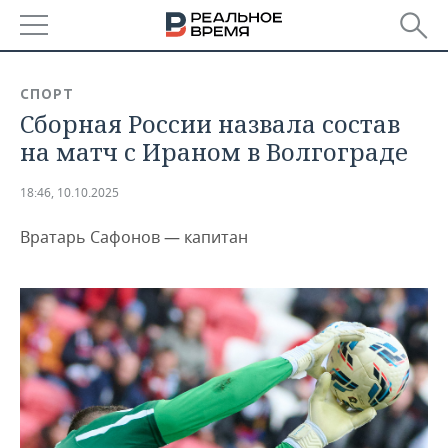
РЕГИОНЫ
СПОРТ
Сборная России назвала состав
БАШКОРТОСТАН
НОВОСТИ
на матч с Ираном в Волгограде
ТАТАРСТАН
АНАЛИТИКА
18:46, 10.10.2025
УДМУРТИЯ
НОВОСТИ АНАЛИТИКИ
ЭКОНОМИКА
Вратарь Сафонов — капитан
ДЕКЛАРАЦИИ О ДОХОДАХ
НОВОСТИ ЭКОНОМИКИ
ПРОМЫШЛЕННОСТЬ
КОРОЛИ ГОСЗАКАЗА ПФО
ФИНАНСЫ
НОВОСТИ
НЕДВИЖИМОСТЬ
ПРОМЫШЛЕННОСТИ
ВУЗЫ ТАТАРСТАНА
БАНКИ
НОВОСТИ НЕДВИЖИМОСТИ
АВТО
АГРОПРОМ
КОМУ ПРИНАДЛЕЖАТ
БЮДЖЕТ
НОВОСТИ АВТО
БИЗНЕС
ТОРГОВЫЕ ЦЕНТРЫ
МАШИНОСТРОЕНИЕ
ТАТАРСТАНА
ИНВЕСТИЦИИ
НОВОСТИ БИЗНЕСА
ТЕХНОЛОГИИ