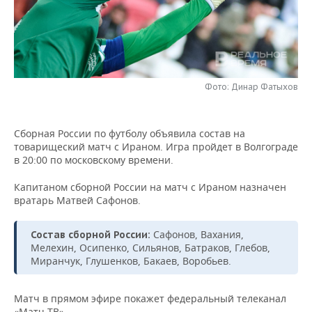
НЕФТЕХИМИЯ
РОЗНИЧНАЯ ТОРГОВЛЯ
НОВОСТИ ТЕХНОЛОГИЙ
МЕРОПРИЯТИЯ
НЕФТЬ
ТРАНСПОРТ
IT
НОВОСТИ МЕРОПРИЯТИЙ
СПОРТ
ОПК
Фото: Динар Фатыхов
УСЛУГИ
МЕДИА
ВЫЕЗДНАЯ РЕДАКЦИЯ
НОВОСТИ СПОРТА
ОБЩЕСТВО
ЭНЕРГЕТИКА
ТЕЛЕКОММУНИКАЦИИ
БИЗНЕС-БРАНЧИ
ФУТБОЛ
НОВОСТИ ОБЩЕСТВА
ФОТОГАЛЕРЕЯ
Сборная России по футболу объявила состав на
товарищеский матч с Ираном. Игра пройдет в Волгограде
ONLINE-КОНФЕРЕНЦИИ
ХОККЕЙ
ВЛАСТЬ
СЮЖЕТЫ
в 20:00 по московскому времени.
ОТКРЫТАЯ ЛЕКЦИЯ
БАСКЕТБОЛ
ИНФРАСТРУКТУРА
СПРАВОЧНИК
Капитаном сборной России на матч с Ираном назначен
вратарь Матвей Сафонов.
ВОЛЕЙБОЛ
ИСТОРИЯ
СПИСОК ПЕРСОН
ПОЛНАЯ ВЕРСИЯ
Сафонов, Вахания,
Состав сборной России:
Мелехин, Осипенко, Сильянов, Батраков, Глебов,
КИБЕРСПОРТ
КУЛЬТУРА
СПИСОК КОМПАНИЙ
Миранчук, Глушенков, Бакаев, Воробьев.
ФИГУРНОЕ КАТАНИЕ
МЕДИЦИНА
Матч в прямом эфире покажет федеральный телеканал
«Матч ТВ».