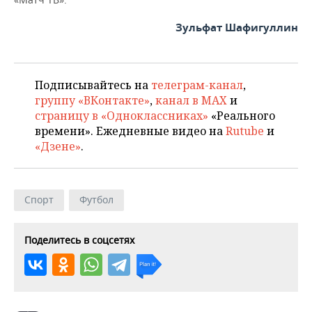
ВОДНЫЕ ВИДЫ СПОРТА
ОБРАЗОВАНИЕ
Зульфат Шафигуллин
ХОККЕЙ С МЯЧОМ
ПРОИСШЕСТВИЯ
Подписывайтесь на
телеграм-канал
,
группу «ВКонтакте»
,
канал в MAX
и
страницу в «Одноклассниках»
«Реального
времени». Ежедневные видео на
Rutube
и
«Дзене»
.
Спорт
Футбол
Поделитесь в соцсетях