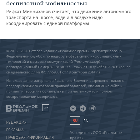
беспилотной мобильностью
Рифкат Минниханов считает, что движение автономного
транспорта на шоссе, воде и в воздухе надо
координировать с единой платформы
© 2015 - 2026 Сетевое издание «Реальное время» Зарегистрировано
Федеральной службой по надзору в сфере связи, информационных
технологий и массовых коммуникаций (Роскомнадзор) –
регистрационный номер ЭЛ № ФС 77 - 79627 от 18 декабря 2020 г. (ранее
свидетельство Эл № ФС 77-59331 от 18 сентября 2014 г.)
Использование материалов Реального Времени разрешено только с
предварительного согласия правообладателей, упоминание сайта и
прямая гиперссылка обязательны при частичном или полном
воспроизведении материалов.
18+
RU
EN
РЕДАКЦИЯ
РЕКЛАМА
Учредитель ООО «Реальное
ПРАВОВАЯ ИНФОРМАЦИЯ
время»