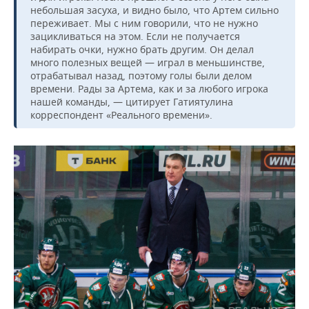
ВОДНЫЕ ВИДЫ СПОРТА
ОБРАЗОВАНИЕ
небольшая засуха, и видно было, что Артем сильно
переживает. Мы с ним говорили, что не нужно
ХОККЕЙ С МЯЧОМ
ПРОИСШЕСТВИЯ
зацикливаться на этом. Если не получается
набирать очки, нужно брать другим. Он делал
много полезных вещей — играл в меньшинстве,
отрабатывал назад, поэтому голы были делом
времени. Рады за Артема, как и за любого игрока
нашей команды, — цитирует Гатиятулина
корреспондент «Реального времени».