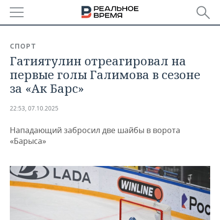
РЕГИОНЫ
СПОРТ
Гатиятулин отреагировал на
БАШКОРТОСТАН
НОВОСТИ
первые голы Галимова в сезоне
ТАТАРСТАН
АНАЛИТИКА
за «Ак Барс»
УДМУРТИЯ
НОВОСТИ АНАЛИТИКИ
ЭКОНОМИКА
22:53, 07.10.2025
ДЕКЛАРАЦИИ О ДОХОДАХ
НОВОСТИ ЭКОНОМИКИ
ПРОМЫШЛЕННОСТЬ
Нападающий забросил две шайбы в ворота
«Барыса»
КОРОЛИ ГОСЗАКАЗА ПФО
ФИНАНСЫ
НОВОСТИ
НЕДВИЖИМОСТЬ
ПРОМЫШЛЕННОСТИ
ВУЗЫ ТАТАРСТАНА
БАНКИ
НОВОСТИ НЕДВИЖИМОСТИ
АВТО
АГРОПРОМ
КОМУ ПРИНАДЛЕЖАТ
БЮДЖЕТ
НОВОСТИ АВТО
БИЗНЕС
ТОРГОВЫЕ ЦЕНТРЫ
МАШИНОСТРОЕНИЕ
ТАТАРСТАНА
ИНВЕСТИЦИИ
НОВОСТИ БИЗНЕСА
ТЕХНОЛОГИИ