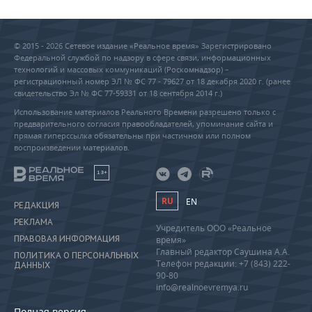
© 2015 - 2026 Сетевое издание «Реальное время» Зарегистрировано
Федеральной службой по надзору в сфере связи, информационных
технологий и массовых коммуникаций (Роскомнадзор) –
регистрационный номер ЭЛ № ФС 77 - 79627 от 18 декабря 2020 г. (ранее
свидетельство Эл № ФС 77-59331 от 18 сентября 2014 г.)
Использование материалов Реального Времени разрешено только с
предварительного согласия правообладателей, упоминание сайта и
прямая гиперссылка обязательны при частичном или полном
воспроизведении материалов.
18+
RU
EN
РЕДАКЦИЯ
РЕКЛАМА
Учредитель ООО «Реальное
ПРАВОВАЯ ИНФОРМАЦИЯ
время»
Главный редактор Саушина А.А.
ПОЛИТИКА О ПЕРСОНАЛЬНЫХ
Телефон редакции: +7 (843) 222-
ДАННЫХ
90-80
info@realnoevremya.ru
Полная версия