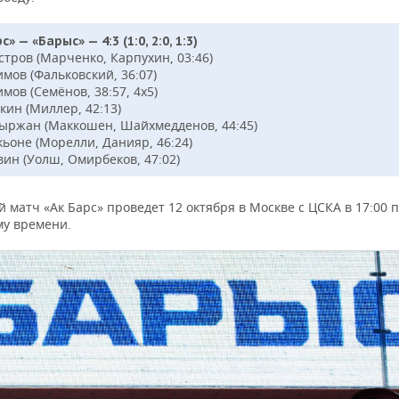
с» — «Барыс» — 4:3 (1:0, 2:0, 1:3)
стров (Марченко, Карпухин, 03:46)
имов (Фальковский, 36:07)
имов (Семёнов, 38:57, 4х5)
кин (Миллер, 42:13)
йыржан (Маккошен, Шайхмедденов, 44:45)
кьоне (Морелли, Данияр, 46:24)
вин (Уолш, Омирбеков, 47:02)
матч «Ак Барс» проведет 12 октября в Москве с ЦСКА в 17:00 
му времени.