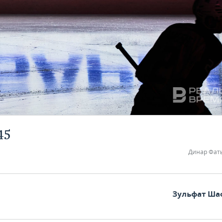
45
Динар Фат
Зульфат Ша