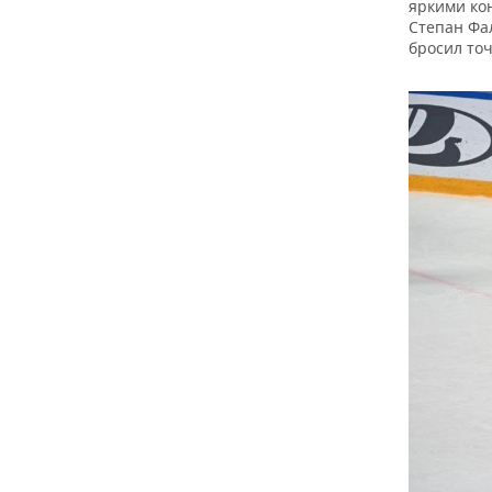
яркими ко
Степан Фа
бросил то