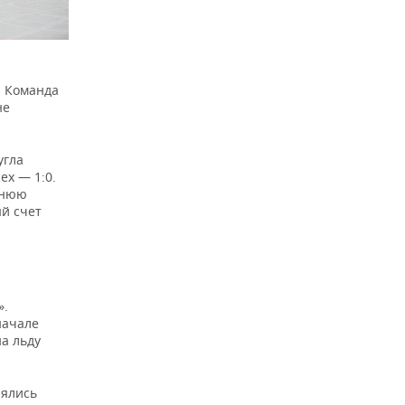
. Команда
не
угла
ех — 1:0.
шнюю
ый счет
».
начале
а льду
нялись