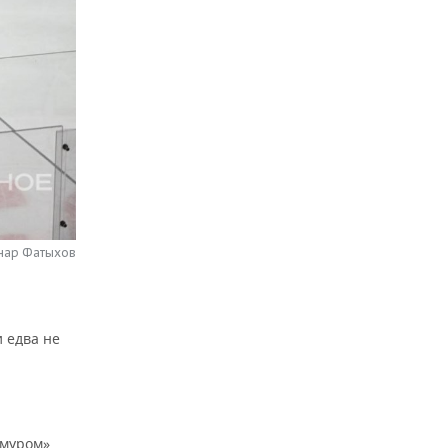
нар Фатыхов
и едва не
Амуром»