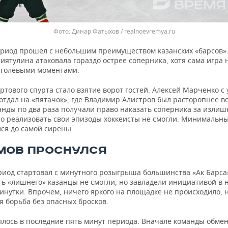
Динар Фатыхов / realnoevremya.ru
риод прошел с небольшим преимуществом казанских «барсов»
иятулина атаковала гораздо острее соперника, хотя сама игра 
 голевыми моментами.
ртового спурта стало взятие ворот гостей. Алексей Марченко с 
тдал на «пятачок», где Владимир Алистров был расторопнее вс
анды по два раза получали право наказать соперника за изли
но реализовать свои эпизоды хоккеисты не смогли. Минимальн
ся до самой сирены.
МОВ ПРОСНУЛСЯ
риод стартовал с минутного розыгрыша большинства «Ак Барса
ть «лишнего» казанцы не смогли, но завладели инициативой в 
нутки. Впрочем, ничего яркого на площадке не происходило, н
я борьба без опасных бросков.
ялось в последние пять минут периода. Вначале команды обме