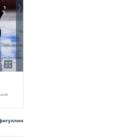
ыхов
фигуллин