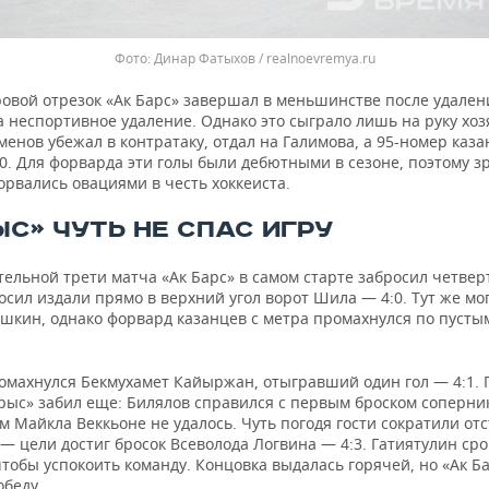
Динар Фатыхов / realnoevremya.ru
ровой отрезок «Ак Барс» завершал в меньшинстве после удале
 неспортивное удаление. Однако это сыграло лишь на руку хоз
енов убежал в контратаку, отдал на Галимова, а 95-номер каз
0. Для форварда эти голы были дебютными в сезоне, поэтому з
рвались овациями в честь хоккеиста.
ЫС» ЧУТЬ НЕ СПАС ИГРУ
ельной трети матча «Ак Барс» в самом старте забросил четве
сил издали прямо в верхний угол ворот Шила — 4:0. Тут же мо
шкин, однако форвард казанцев с метра промахнулся по пустым
ромахнулся Бекмухамет Кайыржан, отыгравший один гол — 4:1. 
рыс» забил еще: Билялов справился с первым броском соперник
 Майкла Веккьоне не удалось. Чуть погодя гости сократили от
 цели достиг бросок Всеволода Логвина — 4:3. Гатиятулин сро
чтобы успокоить команду. Концовка выдалась горячей, но «Ак Б
обеду.