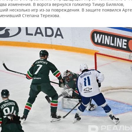
о два изменения. В ворота вернулся голкипер Тимур Билялов,
ший несколько игр из-за повреждения. В защите появился Арт
аменивший Степана Терехова.