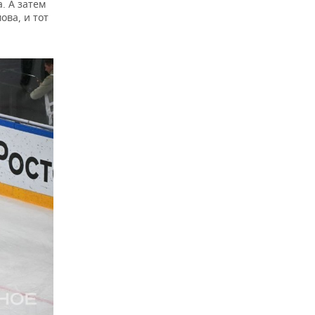
. А затем
ва, и тот