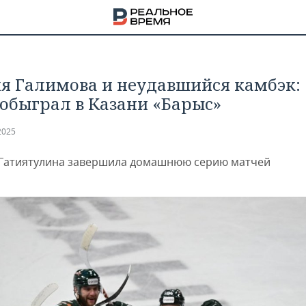
я Галимова и неудавшийся камбэк:
 обыграл в Казани «Барыс»
2025
Гатиятулина завершила домашнюю серию матчей
НА