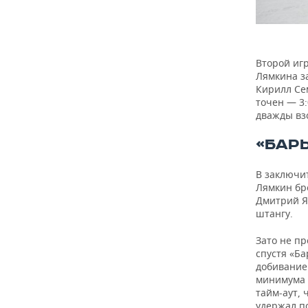
Второй иг
Лямкина за
Кирилл Сем
точен — 3:
дважды взо
«БАР
В заключит
Лямкин бро
Дмитрий Я
штангу.
Зато не п
спустя «Ба
добиванием
минимума —
тайм-аут, 
удержал п