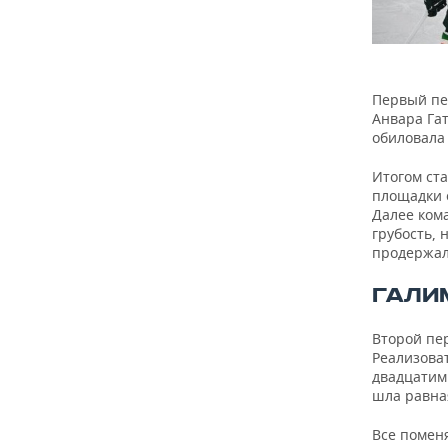
Первый пе
Анвара Гат
обиловала
Итогом ста
площадки о
Далее ком
грубость, 
продержал
ГАЛИ
Второй пе
Реализова
двадцатими
шла равна
Все помен