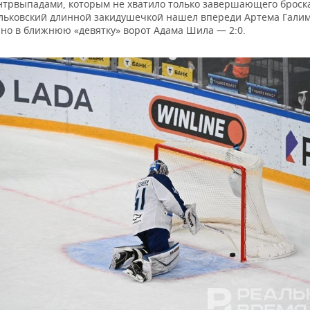
нтрвыпадами, которым не хватило только завершающего броска
льковский длинной закидушечкой нашел впереди Артема Галимо
чно в ближнюю «девятку» ворот Адама Шила — 2:0.