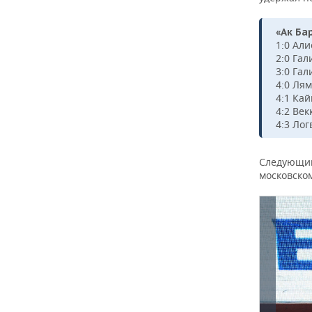
«Ак Бар
1:0 Али
2:0 Гал
3:0 Гал
4:0 Лям
4:1 Ка
4:2 Век
4:3 Лог
Следующий 
московско