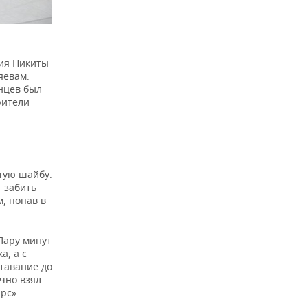
ния Никиты
яевам.
анцев был
рители
ртую шайбу.
г забить
, попав в
Пару минут
а, а с
ставание до
чно взял
арс»