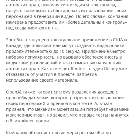
ВОДНЫЕ ВИДЫ СПОРТА
ОБРАЗОВАНИЕ
авторских прав, включая киностудии и телеканалы,
получат возможность блокировать использование своих
ХОККЕЙ С МЯЧОМ
ПРОИСШЕСТВИЯ
персонажей в генерации видео. По его словам, компания
намерена предоставить им «более детальный контроль»
над созданием контента.
Sora была запущена как отдельное приложение в США и
Канаде, где пользователи могут создавать видеоролики
продолжительностью до 10 секунд. Приложение быстро
набрало популярность, но вызвало обеспокоенность в
индустрии развлечений из-за возможных нарушений
авторских прав. Как отмечает Reuters, студия Disney уже
отказалась от участия в проекте, запретив
использование своего материала.
OpenAI также готовит систему разделения доходов с
правообладателями, которые разрешат использование
своих персонажей и брендов в контенте. Альтман
признал, что механизм монетизации потребует «времени
и экспериментов», но заявил, что первые тесты начнутся
в ближайшее время.
Компания объясняет новые меры ростом объема