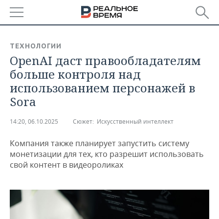
РЕГИОНЫ
ТЕХНОЛОГИИ
OpenAI даст правообладателям
БАШКОРТОСТАН
НОВОСТИ
больше контроля над
ТАТАРСТАН
АНАЛИТИКА
использованием персонажей в
Sora
УДМУРТИЯ
НОВОСТИ АНАЛИТИКИ
ЭКОНОМИКА
14:20, 06.10.2025
Сюжет:
Искусственный интеллект
ДЕКЛАРАЦИИ О ДОХОДАХ
НОВОСТИ ЭКОНОМИКИ
ПРОМЫШЛЕННОСТЬ
Компания также планирует запустить систему
КОРОЛИ ГОСЗАКАЗА ПФО
ФИНАНСЫ
НОВОСТИ
НЕДВИЖИМОСТЬ
монетизации для тех, кто разрешит использовать
ПРОМЫШЛЕННОСТИ
свой контент в видеороликах
ВУЗЫ ТАТАРСТАНА
БАНКИ
НОВОСТИ НЕДВИЖИМОСТИ
АВТО
АГРОПРОМ
КОМУ ПРИНАДЛЕЖАТ
БЮДЖЕТ
НОВОСТИ АВТО
БИЗНЕС
ТОРГОВЫЕ ЦЕНТРЫ
МАШИНОСТРОЕНИЕ
ТАТАРСТАНА
ИНВЕСТИЦИИ
НОВОСТИ БИЗНЕСА
ТЕХНОЛОГИИ