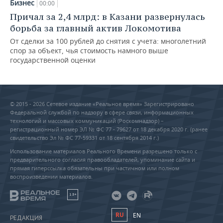
Бизнес
00:00
Причал за 2,4 млрд: в Казани развернулась
борьба за главный актив Локомотива
От сделки за 100 рублей до снятия с учета: многолетний
спор за объект, чья стоимость намного выше
государственной оценки
© 2015 - 2026 Сетевое издание «Реальное время» Зарегистрировано
Федеральной службой по надзору в сфере связи, информационных
технологий и массовых коммуникаций (Роскомнадзор) –
регистрационный номер ЭЛ № ФС 77 - 79627 от 18 декабря 2020 г. (ранее
свидетельство Эл № ФС 77-59331 от 18 сентября 2014 г.)
Использование материалов Реального Времени разрешено только с
предварительного согласия правообладателей, упоминание сайта и
прямая гиперссылка обязательны при частичном или полном
воспроизведении материалов.
18+
RU
EN
РЕДАКЦИЯ