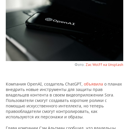
НЕФТЕХИМИЯ
РОЗНИЧНАЯ ТОРГОВЛЯ
НОВОСТИ ТЕХНОЛОГИЙ
МЕРОПРИЯТИЯ
НЕФТЬ
ТРАНСПОРТ
IT
НОВОСТИ МЕРОПРИЯТИЙ
СПОРТ
ОПК
УСЛУГИ
МЕДИА
ВЫЕЗДНАЯ РЕДАКЦИЯ
НОВОСТИ СПОРТА
ОБЩЕСТВО
ЭНЕРГЕТИКА
ТЕЛЕКОММУНИКАЦИИ
БИЗНЕС-БРАНЧИ
ФУТБОЛ
НОВОСТИ ОБЩЕСТВА
ФОТОГАЛЕРЕЯ
ONLINE-КОНФЕРЕНЦИИ
ХОККЕЙ
ВЛАСТЬ
СЮЖЕТЫ
Фото:
Zac Wolff на Unsplash
ОТКРЫТАЯ ЛЕКЦИЯ
БАСКЕТБОЛ
ИНФРАСТРУКТУРА
СПРАВОЧНИК
Компания OpenAI, создатель ChatGPT,
объявила
о планах
внедрить новые инструменты для защиты прав
ВОЛЕЙБОЛ
ИСТОРИЯ
СПИСОК ПЕРСОН
ПОЛНАЯ ВЕРСИЯ
владельцев контента в своем видеоприложении Sora.
Пользователи смогут создавать короткие ролики с
КИБЕРСПОРТ
КУЛЬТУРА
СПИСОК КОМПАНИЙ
помощью искусственного интеллекта, но теперь
правообладатели смогут контролировать, как
ФИГУРНОЕ КАТАНИЕ
МЕДИЦИНА
используются их персонажи и образы.
Глава компании Сэм Альтман сообщил, что владельцы