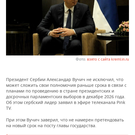
НЕФТЕХИМИЯ
РОЗНИЧНАЯ ТОРГОВЛЯ
НОВОСТИ ТЕХНОЛОГИЙ
МЕРОПРИЯТИЯ
НЕФТЬ
ТРАНСПОРТ
IT
НОВОСТИ МЕРОПРИЯТИЙ
СПОРТ
ОПК
УСЛУГИ
МЕДИА
ВЫЕЗДНАЯ РЕДАКЦИЯ
НОВОСТИ СПОРТА
ОБЩЕСТВО
ЭНЕРГЕТИКА
ТЕЛЕКОММУНИКАЦИИ
БИЗНЕС-БРАНЧИ
ФУТБОЛ
НОВОСТИ ОБЩЕСТВА
ФОТОГАЛЕРЕЯ
Фото:
взято с сайта kremlin.ru
ONLINE-КОНФЕРЕНЦИИ
ХОККЕЙ
ВЛАСТЬ
СЮЖЕТЫ
Президент Сербии Александар Вучич не исключил, что
ОТКРЫТАЯ ЛЕКЦИЯ
БАСКЕТБОЛ
ИНФРАСТРУКТУРА
СПРАВОЧНИК
может сложить свои полномочия раньше срока в связи с
планами по проведению в стране президентских и
ВОЛЕЙБОЛ
ИСТОРИЯ
СПИСОК ПЕРСОН
ПОЛНАЯ ВЕРСИЯ
досрочных парламентских выборов в декабре 2026 года.
Об этом сербский лидер заявил в эфире телеканала Pink
TV.
КИБЕРСПОРТ
КУЛЬТУРА
СПИСОК КОМПАНИЙ
При этом Вучич заверил, что не намерен претендовать
ФИГУРНОЕ КАТАНИЕ
МЕДИЦИНА
на новый срок на посту главы государства.