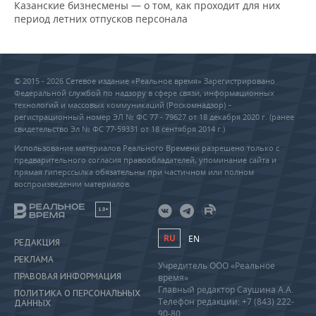
Казанские бизнесмены — о том, как проходит для них
период летних отпусков персонала
© 2015 - 2026 Сетевое издание «Реальное время» Зарегистрировано
Федеральной службой по надзору в сфере связи, информационных
технологий и массовых коммуникаций (Роскомнадзор) –
регистрационный номер ЭЛ № ФС 77 - 79627 от 18 декабря 2020 г. (ранее
свидетельство Эл № ФС 77-59331 от 18 сентября 2014 г.)
Использование материалов Реального Времени разрешено только с
предварительного согласия правообладателей, упоминание сайта и
прямая гиперссылка обязательны при частичном или полном
воспроизведении материалов.
18+
RU
EN
РЕДАКЦИЯ
РЕКЛАМА
Учредитель ООО «Реальное
ПРАВОВАЯ ИНФОРМАЦИЯ
время»
Главный редактор Саушина А.А.
ПОЛИТИКА О ПЕРСОНАЛЬНЫХ
Телефон редакции: +7 (843) 222-
ДАННЫХ
90-80