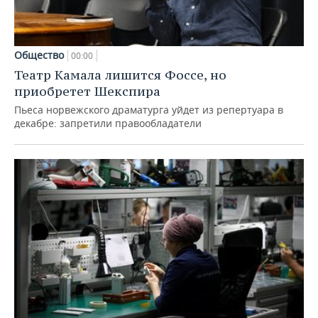
Общество
00:00
Театр Камала лишится Фоссе, но
приобретет Шекспира
Пьеса норвежского драматурга уйдет из репертуара в
декабре: запретили правообладатели