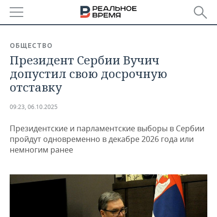
РЕГИОНЫ
ОБЩЕСТВО
Президент Сербии Вучич
БАШКОРТОСТАН
НОВОСТИ
допустил свою досрочную
ТАТАРСТАН
АНАЛИТИКА
отставку
УДМУРТИЯ
НОВОСТИ АНАЛИТИКИ
ЭКОНОМИКА
09:23, 06.10.2025
ДЕКЛАРАЦИИ О ДОХОДАХ
НОВОСТИ ЭКОНОМИКИ
ПРОМЫШЛЕННОСТЬ
Президентские и парламентские выборы в Сербии
пройдут одновременно в декабре 2026 года или
КОРОЛИ ГОСЗАКАЗА ПФО
ФИНАНСЫ
НОВОСТИ
НЕДВИЖИМОСТЬ
немногим ранее
ПРОМЫШЛЕННОСТИ
ВУЗЫ ТАТАРСТАНА
БАНКИ
НОВОСТИ НЕДВИЖИМОСТИ
АВТО
АГРОПРОМ
КОМУ ПРИНАДЛЕЖАТ
БЮДЖЕТ
НОВОСТИ АВТО
БИЗНЕС
ТОРГОВЫЕ ЦЕНТРЫ
МАШИНОСТРОЕНИЕ
ТАТАРСТАНА
ИНВЕСТИЦИИ
НОВОСТИ БИЗНЕСА
ТЕХНОЛОГИИ