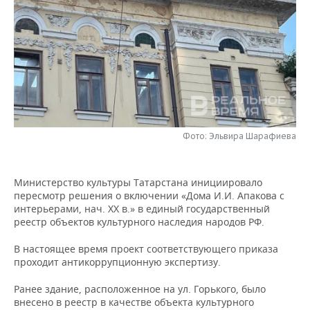
НЕФТЕХИМИЯ
РОЗНИЧНАЯ ТОРГОВЛЯ
НОВОСТИ ТЕХНОЛОГИЙ
МЕРОПРИЯТИЯ
НЕФТЬ
ТРАНСПОРТ
IT
НОВОСТИ МЕРОПРИЯТИЙ
СПОРТ
ОПК
УСЛУГИ
МЕДИА
ВЫЕЗДНАЯ РЕДАКЦИЯ
НОВОСТИ СПОРТА
ОБЩЕСТВО
ЭНЕРГЕТИКА
ТЕЛЕКОММУНИКАЦИИ
БИЗНЕС-БРАНЧИ
ФУТБОЛ
НОВОСТИ ОБЩЕСТВА
ФОТОГАЛЕРЕЯ
Фото: Эльвира Шарафиева
ONLINE-КОНФЕРЕНЦИИ
ХОККЕЙ
ВЛАСТЬ
СЮЖЕТЫ
Министерство культуры Татарстана инициировало
ОТКРЫТАЯ ЛЕКЦИЯ
БАСКЕТБОЛ
ИНФРАСТРУКТУРА
СПРАВОЧНИК
пересмотр решения о включении «Дома И.И. Апакова с
интерьерами, нач. XX в.» в единый государственный
ВОЛЕЙБОЛ
ИСТОРИЯ
СПИСОК ПЕРСОН
ПОЛНАЯ ВЕРСИЯ
реестр объектов культурного наследия народов РФ.
КИБЕРСПОРТ
КУЛЬТУРА
СПИСОК КОМПАНИЙ
В настоящее время проект соответствующего приказа
проходит антикоррупционную экспертизу.
ФИГУРНОЕ КАТАНИЕ
МЕДИЦИНА
Ранее здание, расположенное на ул. Горького, было
внесено в реестр в качестве объекта культурного