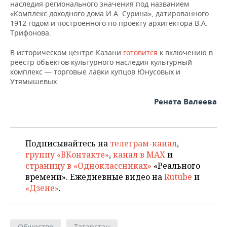
ВОДНЫЕ ВИДЫ СПОРТА
ОБРАЗОВАНИЕ
наследия регионального значения под названием
«Комплекс доходного дома И.А. Сурина», датированного
1912 годом и построенного по проекту архитектора В.А.
ХОККЕЙ С МЯЧОМ
ПРОИСШЕСТВИЯ
Трифонова.
В историческом центре Казани
готовится
к включению в
реестр объектов культурного наследия культурный
комплекс — торговые лавки купцов Юнусовых и
Утямышевых.
Рената Валеева
Подписывайтесь на
телеграм-канал
,
группу «ВКонтакте»
,
канал в MAX
и
страницу в «Одноклассниках»
«Реального
времени». Ежедневные видео на
Rutube
и
«Дзене»
.
Общество
Татарстан