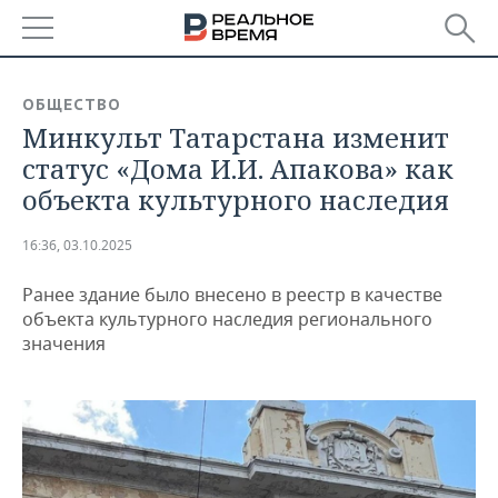
РЕГИОНЫ
ОБЩЕСТВО
Минкульт Татарстана изменит
БАШКОРТОСТАН
НОВОСТИ
статус «Дома И.И. Апакова» как
ТАТАРСТАН
АНАЛИТИКА
объекта культурного наследия
УДМУРТИЯ
НОВОСТИ АНАЛИТИКИ
ЭКОНОМИКА
16:36, 03.10.2025
ДЕКЛАРАЦИИ О ДОХОДАХ
НОВОСТИ ЭКОНОМИКИ
ПРОМЫШЛЕННОСТЬ
Ранее здание было внесено в реестр в качестве
объекта культурного наследия регионального
КОРОЛИ ГОСЗАКАЗА ПФО
ФИНАНСЫ
НОВОСТИ
НЕДВИЖИМОСТЬ
значения
ПРОМЫШЛЕННОСТИ
ВУЗЫ ТАТАРСТАНА
БАНКИ
НОВОСТИ НЕДВИЖИМОСТИ
АВТО
АГРОПРОМ
КОМУ ПРИНАДЛЕЖАТ
БЮДЖЕТ
НОВОСТИ АВТО
БИЗНЕС
ТОРГОВЫЕ ЦЕНТРЫ
МАШИНОСТРОЕНИЕ
ТАТАРСТАНА
ИНВЕСТИЦИИ
НОВОСТИ БИЗНЕСА
ТЕХНОЛОГИИ