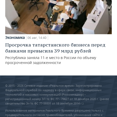
Экономика
06 авг, 14:40
Просрочка татарстанского бизнеса перед
банками превысила 39 млрд рублей
Республика заняла 11-е место в России по объему
просроченной задолженности
© 2015 - 2026 Сетевое издание «Реальное время» Зарегистрировано
Федеральной службой по надзору в сфере связи, информационных
технологий и массовых коммуникаций (Роскомнадзор) –
регистрационный номер ЭЛ № ФС 77 - 79627 от 18 декабря 2020 г. (ранее
свидетельство Эл № ФС 77-59331 от 18 сентября 2014 г.)
Использование материалов Реального Времени разрешено только с
предварительного согласия правообладателей, упоминание сайта и